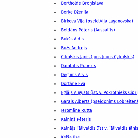
Bertholde Broņislava
Berķe Dženija
Birkova Vija (pseid.Vija Laganovska)
Boldāns Pēteris (Aussalīts)
Bukšs Aldis
Bužs Andrejs
Cibuļskis Jānis (Jōņs Juoņs Cybuļskis)
Dambītis Roberts
Degums Arvis
Dortāne Eva
Eglājs Augusts (īst. v. Pokrotnieks Cipr
Garais Alberts (pseidonīms Lobreiteņ
Jeromāne Rutta
Kalniņš Pēteris
Kalnājs Tālivaldis (īst v. Tālivaldis Jāni
Keiša Ilze