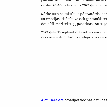
plātsmaizes, pīrādziņi ar bērnības garšu.Ti
ceptas 40-60 tortes. Kopš 2023.gada febru
Mārīte turpina rakstīt un pārsvarā visi dar
un emocijas izklāstīt. Rakstīt gan sanāk r
dzejolīši, mazi tekstiņi, pasaciņas. Katru
2022.gada 10.septembrī Rēzeknes novada Ro
rakstošie autori. Par uzvarētāju trijās sace
Avotu saraksts
novadpētniecības datu bā