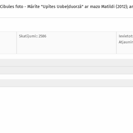
R.Cibules foto - Mārīte "Upītes Uobeļduorzā" ar mazo Matildi (2012); a
Skatījumi:: 2586
Ievietot
Atjauni