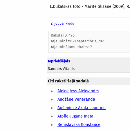
L.Dukaļskas foto - Mārīte Slišāne (2009); 
Ziņot par kļūdu
Raksta ID: 496
Atjaunināts:
21 septembris, 2023
Atjauninājumu skaits:: 7
Iepriekšējais
Sanders Vitālijs
Citi raksti šajā sadaļā
Aleksejevs Aleksandrs
Andžāne Veneranda
Apšeniece Akula Leontīne
Atpile-Jugane Ineta
Benislavska Konstance