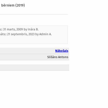
r bērniem (2019)
s:: 31 marts, 2009 by
Ināra B.
nāts::
21 septembris, 2023
by
Admin A.
Nākošais
Slišāns Antons