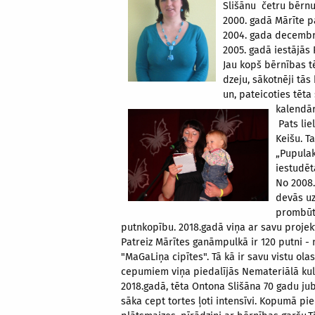
Slišānu četru bērn
2000. gadā Mārīte p
2004. gada decembrī
2005. gadā iestājās 
Jau kopš bērnības tē
dzeju, sākotnēji tās
un, pateicoties tēt
kalendār
Pats lie
Keišu. T
„Pupulak
iestudēt
No 2008.
devās uz
prombūtn
putnkopību. 2018.gadā viņa ar savu projek
Patreiz Mārītes ganāmpulkā ir 120 putni - 
"MaGaLiņa cipītes". Tā kā ir savu vistu ol
cepumiem viņa piedalījās Nemateriālā ku
2018.gadā, tēta Ontona Slišāna 70 gadu jub
sāka cept tortes ļoti intensīvi. Kopumā pi