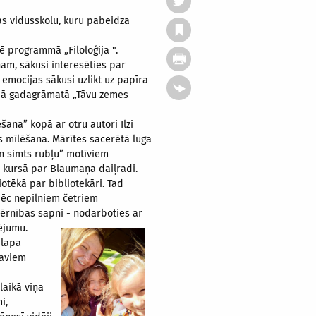
s vidusskolu, kuru pabeidza
ē programmā „Filoloģija ".
iņam, sākusi interesēties par
s emocijas sākusi uzlikt uz papīra
rajā gadagrāmatā „Tāvu zemes
šana” kopā ar otru autori Ilzi
es mīlēšana. Mārītes sacerētā luga
un simts rubļu” motīviem
 kursā par Blaumaņa daiļradi.
otēkā par bibliotekāri. Tad
 pēc nepilniem četriem
bērnības sapni -
nodarboties ar
ējumu.
 lapa
saviem
laikā viņa
i,