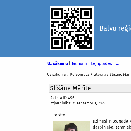
Balvu reģ
Uz sākumu
|
Jaunumi
|
Lejuplādes
|
...
Uz sākumu
/
Personības
/
Literāti
/
Slišāne Mārī
Slišāne Mārīte
Raksta ID: 496
Atjaunināts: 21 septembris, 2023
Literāte
Dzimusi 1985. gada 7
darbinieka, zemniek