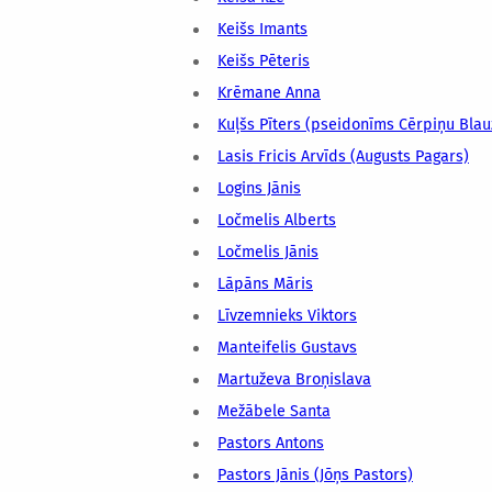
Keišs Imants
Keišs Pēteris
Krēmane Anna
Kuļšs Pīters (pseidonīms Cērpiņu Blau
Lasis Fricis Arvīds (Augusts Pagars)
Logins Jānis
Ločmelis Alberts
Ločmelis Jānis
Lāpāns Māris
Līvzemnieks Viktors
Manteifelis Gustavs
Martuževa Broņislava
Mežābele Santa
Pastors Antons
Pastors Jānis (Jōņs Pastors)