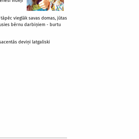
ēnesī vidēji
o, tāpēc vieglāk savas domas, jūtas
rsusies bērnu darbiņiem - burtu
acentās deviņi latgaliski