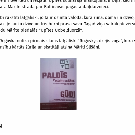
e ir novērtēti un iekļauti Upītes kulinārajā mantojumā. Ir bijis, kad m
āra Mārīte strādā par Baltinavas pagasta daiļdārznieci.
bi rakstīti latgaliski, jo tā ir dzimtā valoda, kurā runā, domā un dzīv
etāk, jo lauku dzīve un trīs bērni prasa savu. Tagad viņa vairāk pievē
 gadu Mārīte piedalās "Upītes Uobeļduorzā".
govkā notika pirmais slams latgaliski "Rogovkys dzejis voga", kurā s
nsību kārtās žūrija un skatītāji atzina Mārīti Slišāni.
zē