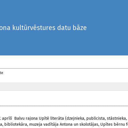
iona kultūrvēstures datu bāze
te
. aprīlī Balvu rajona Upītē literāta (dzejnieka, publicista, stāstnieka,
a, bibliotekāra, muzeja vadītāja Antona un skolotājas, Upītes bērnu f