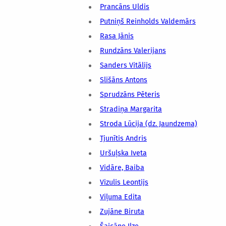
Prancāns Uldis
Putniņš Reinholds Valdemārs
Rasa Jānis
Rundzāns Valerijans
Sanders Vitālijs
Slišāns Antons
Sprudzāns Pēteris
Stradiņa Margarita
Stroda Lūcija (dz. Jaundzema)
Tjunītis Andris
Uršuļska Iveta
Vidāre, Baiba
Vizulis Leontijs
Viļuma Edita
Zujāne Biruta