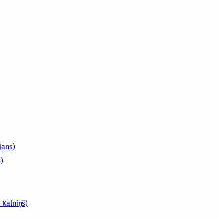
ijans)
š)
s Kalniņš)