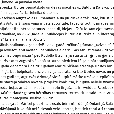
u ģimenē kā jaunākā meita
abeidza Upītes pamatskolu un devās mācīties uz Bulduru Dārzkopība
 un ieguva Parka tehniķa diplomu.
Rēzeknes Augstskolas Humanitārajā un juridiskajā fakultātē, kur stud
tis Antons Slišāns viņai ir liela autoritāte, tāpēc gribot līdzināties v
 bijušas tikai bērna sarunas, iespaidi, idejas… Taču laikam ejot, sava
a stimulam, no 2002. gada jau publicējas kultūrvēsturiskajā un literā
s” kā arī
almanahā „Olūts”.
lākais notikums viņas dzīvē -2008. gadā iznākusī grāmata „Dzīves mīlē
ajā ievietoti abu meiteņu nepublicētie darbi, kas atbilst tēmai - dzīv
sti nav pupu mizas” pēc Rūdolfa Blaumaņa stāsta „Zirgs, trīs govis 
a Rēzeknes Augstskolā kopā ar kursa biedriem kā gala pārbaudījums
 gada decembra līdz 2013.gadam Mārīte Slišāne strādāja Upītes bibli
 Rīgu, bet lielpilsētā drīz vien viņa saprata, ka bez Upītes nevar, un
es gadiem, atgriezās dzimtajā vietā. Upītē Mārīte uzsāka piepildīt 
tu startēja Viļakas novada projektu konkursā, kur guva nelielu finans
nodarbojas ar cāļu inkubāciju un olu tirgošanu. Ir izveidota Facebook
as Mārīte daudz gatavo bērnības cepumus, tortes, citus saldumus. Ar 
ltūras mantojuma svētkos "Gūdi"
ilejas gadā, Mārītei piedzima trešais bērniņš - dēliņš Ontaniņš. Šajā 
edāvājumā ir vairāk nekā desmit veidu tortes, bet tiek cepti arī cepum