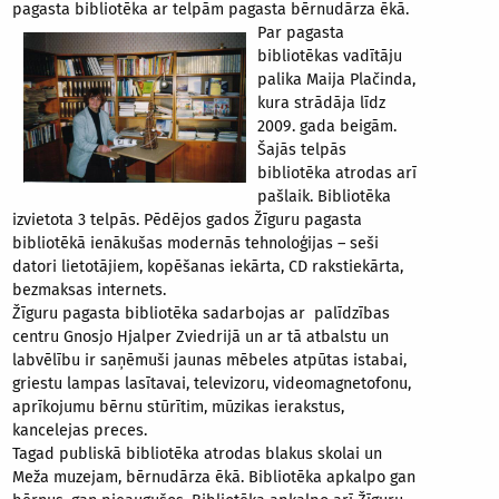
pagasta bibliotēka ar telpām pagasta bērnudārza ēkā.
Par
pagasta
bibliotēkas vadītāju
palika Maija Plačinda,
kura strādāja līdz
2009. gada beigām.
Šajās telpās
bibliotēka atrodas arī
pašlaik. Bibliotēka
izvietota 3 telpās. Pēdējos gados Žīguru pagasta
bibliotēkā ienākušas modernās tehnoloģijas – seši
datori lietotājiem, kopēšanas iekārta, CD rakstiekārta,
bezmaksas internets.
Žīguru pagasta bibliotēka sadarbojas ar palīdzības
centru Gnosjo Hjalper Zviedrijā un ar tā atbalstu un
labvēlību ir saņēmuši jaunas mēbeles atpūtas istabai,
griestu lampas lasītavai, televizoru, videomagnetofonu,
aprīkojumu bērnu stūrītim, mūzikas ierakstus,
kancelejas preces.
Tagad publiskā bibliotēka atrodas blakus skolai un
Meža muzejam, bērnudārza ēkā. Bibliotēka apkalpo gan