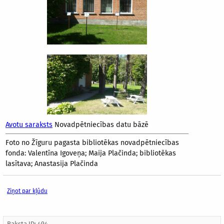
Avotu saraksts
Novadpētniecības datu bāzē
Foto no Žīguru pagasta bibliotēkas novadpētniecības
fonda: Valentīna Igoveņa; Maija Plačinda; bibliotēkas
lasītava; Anastasija Plačinda
Ziņot par kļūdu
Raksta ID: 494