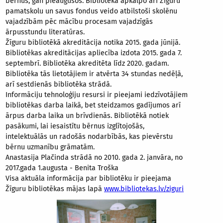
bērnus, gan pieaugušos. Bibliotēka apkalpo arī Žīguru
pamatskolu un savus fondus veido atbilstoši skolēnu
vajadzībām pēc mācību procesam vajadzīgās
ārpusstundu literatūras.
Žīguru bibliotēkā akreditācija notika 2015. gada jūnijā.
Bibliotēkas akreditācijas apliecība izdota 2015. gada 7.
septembrī. Bibliotēka akreditēta līdz 2020. gadam.
Bibliotēka tās lietotājiem ir atvērta 34 stundas nedēļā,
arī sestdienās bibliotēka strādā.
Informāciju tehnoloģiju resursi ir pieejami iedzīvotājiem
bibliotēkas darba laikā, bet steidzamos gadījumos arī
ārpus darba laika un brīvdienās. Bibliotēkā notiek
pasākumi, lai iesaistītu bērnus izglītojošās,
intelektuālās un radošās nodarbībās, kas pievērstu
bērnu uzmanību grāmatām.
Anastasija Plačinda strādā no 2010. gada 2. janvāra, no
2017.gada 1.augusta - Benita Troška
Visa aktuāla informācija par bibliotēku ir pieejama
Žīguru bibliotēkas mājas lapā
www.bibliotekas.lv/ziguri