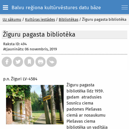
Balvu reģiona kultūrvēstures datu bāze
Uz sākumu
/
Kultūras iestādes
/
Bibliotēkas
/
Žīguru pagasta bibliotēka
Žīguru pagasta bibliotēka
Raksta ID: 494
Atjaunināts: 06 novembris, 2019
p.n. Žīguri LV-4584
Žīguru pagasta
bibliotēka līdz 1959.
gadam atradusies
Sosnīcu ciema
padomes Plešavas
ciemā ar nosaukumu
Plešavas ciema
bibliotēka un vadītāja