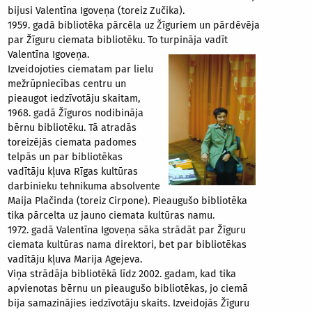
bijusi Valentīna Igoveņa (toreiz Zučika).
1959. gadā bibliotēka pārcēla uz Žīguriem un pārdēvēja
par Žīguru ciemata bibliotēku. To turpināja vadīt
Valentīna Igoveņa.
Izveidojoties ciematam par lielu
mežrūpniecības centru un
pieaugot iedzīvotāju skaitam,
1968. gadā Žīguros nodibināja
bērnu bibliotēku. Tā atradās
toreizējās ciemata padomes
telpās un par bibliotēkas
vadītāju kļuva Rīgas kultūras
darbinieku tehnikuma absolvente
Maija Plačinda (toreiz Cirpone). Pieaugušo bibliotēka
tika pārcelta uz jauno ciemata kultūras namu.
1972. gadā Valentīna Igoveņa sāka strādāt par Žīguru
ciemata kultūras nama direktori, bet par bibliotēkas
vadītāju kļuva Marija Agejeva.
Viņa strādāja bibliotēkā līdz 2002. gadam, kad tika
apvienotas bērnu un pieaugušo bibliotēkas, jo ciemā
bija samazinājies iedzīvotāju skaits. Izveidojās Žīguru