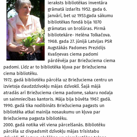
ieraksts bibliotēkas inventāra
grāmatā izdarīts 1952. gada 6.
janvārī, bet uz 1953.gada sākumu
bibliotēkas fondā bija 1070
grāmatas un brošūras. Pirmā
bibliotekāre- Helēna Tolkačova.
1968. gada 27. jūnijā Latvijas PSR
Augstākās Padomes Prezidijs
Kvašņevas ciema padomi
pārdēvēja par Briežuciema ciema
padomi. Līdz ar to bibliotēka kļuva par Briežuciema
ciema bibliotēku.
1972. gadā bibliotēku pārcēla uz Briežuciema centru un
izvietoja daudzdzīvokļu mājas dzīvoklī. Šajā mājā
atradās arī Briežuciema ciema padome, sakaru nodaļa
un saimniecības kantoris. Māja bija būvēta 1967. gadā.
1990. gadā tika nodibināts Briežuciema pagasts un
bibliotēka atkal mainīja nosaukumu un kļuva par
Briežuciema pagasta bibliotēku.
2000. gadā notika vēl viena pārcelšanās. Bibliotēku
pārcēla uz divpadsmit dzīvokļu mājas trīsistabu