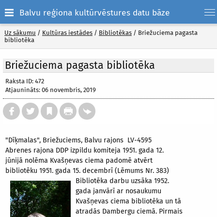
Balvu reģiona kultūrvēstures datu bāze
Uz sākumu
/
Kultūras iestādes
/
Bibliotēkas
/
Briežuciema pagasta
bibliotēka
Briežuciema pagasta bibliotēka
Raksta ID: 472
Atjaunināts: 06 novembris, 2019
"Dīķmalas", Briežuciems, Balvu rajons LV-4595
Abrenes rajona DDP izpildu komiteja 1951. gada 12.
jūnijā nolēma Kvašņevas ciema padomē atvērt
bibliotēku 1951. gada 15. decembrī (Lēmums Nr. 383)
Bibliotēka darbu uzsāka 1952.
gada janvārī ar nosaukumu
Kvašņevas ciema bibliotēka un tā
atradās Dambergu ciemā. Pirmais