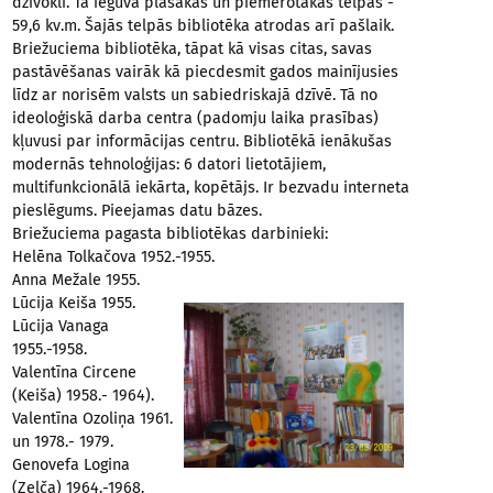
dzīvokli. Tā ieguva plašākas un piemērotākas telpas -
59,6 kv.m. Šajās telpās bibliotēka atrodas arī pašlaik.
Briežuciema bibliotēka, tāpat kā visas citas, savas
pastāvēšanas vairāk kā piecdesmit gados mainījusies
līdz ar norisēm valsts un sabiedriskajā dzīvē. Tā no
ideoloģiskā darba centra (padomju laika prasības)
kļuvusi par informācijas centru. Bibliotēkā ienākušas
modernās tehnoloģijas: 6 datori lietotājiem,
multifunkcionālā iekārta, kopētājs. Ir bezvadu interneta
pieslēgums. Pieejamas datu bāzes.
Briežuciema pagasta bibliotēkas darbinieki:
Helēna Tolkačova 1952.-1955.
Anna Mežale 1955.
Lūcija Keiša 1955.
Lūcija Vanaga
1955.-1958.
Valentīna Circene
(Keiša) 1958.- 1964).
Valentīna Ozoliņa 1961.
un 1978.- 1979.
Genovefa Logina
(Zelča) 1964.-1968.