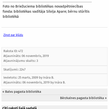
Foto no Briežuciema bibliotēkas novadpētniecības
fonda: bibliotēkas vadītāja Silvija Apare; bērnu stūrītis
bibliotēkā
Ziņot par kļūdu
Raksta ID: 472
Atjaunināts:
06 novembris, 2019
Atjauninājumu skaits:: 3
Skatījumi:: 2247
Ievietots:: 25 marts, 2009 by
Ināra B.
Atjaunināts::
06 novembris, 2019
by
Ināra B.
«
Balvu pagasta bibliotēka
Bērzkalnes pagasta bibliotēka
»
Citi raksti šajā sadaļā