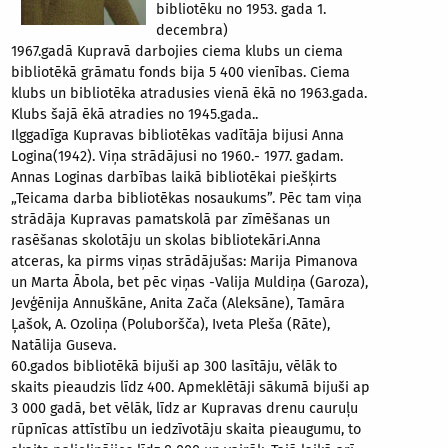
bibliotēku no 1953. gada 1.
decembra)
1967.gadā Kupravā darbojies ciema klubs un ciema
bibliotēkā grāmatu fonds bija 5 400 vienības. Ciema
klubs un bibliotēka atradusies vienā ēkā no 1963.gada.
Klubs šajā ēkā atradies no 1945.gada..
Ilggadīga Kupravas bibliotēkas vadītāja bijusi Anna
Logina(1942). Viņa strādājusi no 1960.- 1977. gadam.
Annas Loginas darbības laikā bibliotēkai piešķirts
„Teicama darba bibliotēkas nosaukums”. Pēc tam viņa
strādāja Kupravas pamatskolā par zīmēšanas un
rasēšanas skolotāju un skolas bibliotekāri.Anna
atceras, ka pirms viņas strādājušas: Marija Pimanova
un Marta Ābola, bet pēc viņas -Valija Muldiņa (Garoza),
Jevģēnija Annuškāne, Anita Zača (Aleksāne), Tamāra
Ļašok, A. Ozoliņa (Poluboršča), Iveta Pleša (Rāte),
Natālija Guseva.
60.gados bibliotēkā bijuši ap 300 lasītāju, vēlāk to
skaits pieaudzis līdz 400. Apmeklētāji sākumā bijuši ap
3 000 gadā, bet vēlāk, līdz ar Kupravas drenu cauruļu
rūpnīcas attīstību un iedzīvotāju skaita pieaugumu, to