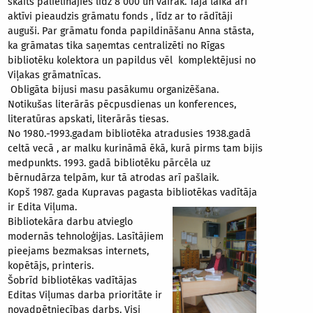
skaits palielinājies līdz 8 000 un vairāk. Tajā laikā arī
aktīvi pieaudzis grāmatu fonds , līdz ar to rādītāji
auguši. Par grāmatu fonda papildināšanu Anna stāsta,
ka grāmatas tika saņemtas centralizēti no Rīgas
bibliotēku kolektora un papildus vēl komplektējusi no
Viļakas grāmatnīcas.
Obligāta bijusi masu pasākumu organizēšana.
Notikušas literārās pēcpusdienas un konferences,
literatūras apskati, literārās tiesas.
No 1980.-1993.gadam bibliotēka atradusies 1938.gadā
celtā vecā , ar malku kurināmā ēkā, kurā pirms tam bijis
medpunkts. 1993. gadā bibliotēku pārcēla uz
bērnudārza telpām, kur tā atrodas arī pašlaik.
Kopš 1987. gada Kupravas pagasta bibliotēkas vadītāja
ir Edita Viļuma.
Bibliotekāra darbu atvieglo
modernās tehnoloģijas. Lasītājiem
pieejams bezmaksas internets,
kopētājs, printeris.
Šobrīd bibliotēkas vadītājas
Editas Viļumas darba prioritāte ir
novadpētniecības darbs. Visi