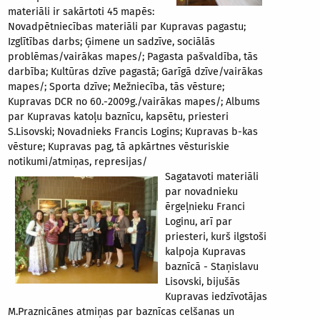
materiāli ir sakārtoti 45 mapēs:
Novadpētniecības materiāli par Kupravas pagastu;
Izglītības darbs; Ģimene un sadzīve, sociālās
problēmas/vairākas mapes/; Pagasta pašvaldība, tās
darbība; Kultūras dzīve pagastā; Garīgā dzīve/vairākas
mapes/; Sporta dzīve; Mežniecība, tās vēsture;
Kupravas DCR no 60.-2009g./vairākas mapes/; Albums
par Kupravas katoļu baznīcu, kapsētu, priesteri
S.Lisovski; Novadnieks Francis Logins; Kupravas b-kas
vēsture; Kupravas pag, tā apkārtnes vēsturiskie
notikumi/atmiņas, represijas/
Sagatavoti materiāli
par novadnieku
ērgeļnieku Franci
Loginu, arī par
priesteri, kurš ilgstoši
kalpoja Kupravas
baznīcā - Staņislavu
Lisovski, bijušās
Kupravas iedzīvotājas
M.Praznicānes atmiņas par baznīcas celšanas un