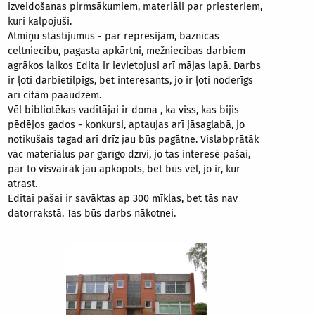
izveidošanas pirmsākumiem, materiāli par priesteriem,
kuri kalpojuši.
Atmiņu stāstījumus - par represijām, baznīcas
celtniecību, pagasta apkārtni, mežniecības darbiem
agrākos laikos Edita ir ievietojusi arī mājas lapā. Darbs
ir ļoti darbietilpīgs, bet interesants, jo ir ļoti noderīgs
arī citām paaudzēm.
Vēl bibliotēkas vadītājai ir doma , ka viss, kas bijis
pēdējos gados - konkursi, aptaujas arī jāsaglabā, jo
notikušais tagad arī drīz jau būs pagātne. Vislabprātāk
vāc materiālus par garīgo dzīvi, jo tas interesē pašai,
par to visvairāk jau apkopots, bet būs vēl, jo ir, kur
atrast.
Editai pašai ir savāktas ap 300 mīklas, bet tās nav
datorrakstā. Tas būs darbs nākotnei.