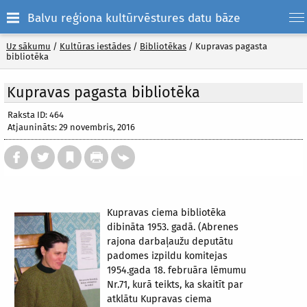
Balvu reģiona kultūrvēstures datu bāze
Uz sākumu
/
Kultūras iestādes
/
Bibliotēkas
/
Kupravas pagasta
bibliotēka
Kupravas pagasta bibliotēka
Raksta ID: 464
Atjaunināts: 29 novembris, 2016
Kupravas ciema bibliotēka
dibināta 1953. gadā. (Abrenes
rajona darbaļaužu deputātu
padomes izpildu komitejas
1954.gada 18. februāra lēmumu
Nr.71, kurā teikts, ka skaitīt par
atklātu Kupravas ciema