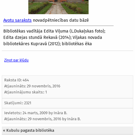
Avotu saraksts
novadpētniecības datu bāzē
Bibliotēkas vadītāja Edita Viļuma (L.Dukaļskas foto);
Edita dzejas stundā Rekavā (2014); Viļakas novada
bibliotekāres Kupravā (2012); bibliotēkas ēka
Ziņot par kļūdu
Raksta ID: 464
Atjaunināts:
29 novembris, 2016
Atjauninājumu skaits:: 1
Skatījumi:: 2321
Ievietots:: 24 marts, 2009 by
Ināra B.
Atjaunināts::
29 novembris, 2016
by
Ināra B.
«
Kubulu pagasta bibliotēka