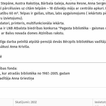
īna Stepāne, Austra Rakstiņa, Bārbala Galeja, Ausma Resne, Anna Sergev
l pārcēlusies uz citām telpām – 18 dzīvokļu māju ar centrālo apkuri.
atību 60 m². Telpas ir gaišas, siltas, labs apgaismojums ( iekārtots p
u izvietojumu).
atori, printeris, multifunkcionāla iekārta.
ņa ir LNB Atbalsta biedrības konkursa "Pagasta bibliotēka - gaismas 
a ar Balvu novada domes Atzinības rakstu.
dīga darba pelnītā atpūtā-pensijā devās Bērzpils bibliotēkas vadītāj
sākusi Anna Kriviša.
zē
ības fonda:
 kur atradās bibliotēka no 1987.-2005. gadam
adītāja Anna Griestiņa
Skatījumi:: 2832
Ievietot