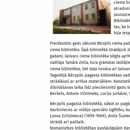
ciema bi
atradusi
jaunuzce
Bibliotēk
tas, ka 
bija ies
Piecdesmito gadu sākumā Bērzpils ciema padom
ciema bibliotēka. Šajā bibliotēkā strādājuši J
gadam). Golvaru ciema bibliotēka slēgta ap196
vadītāja Tamāra Zelča, kura grāmatas lasītāji
ciema bibliotēkai, bet daļa nonāca arī Golva
Tagadējā Bērzpils pagasta bibliotēkas vad
strādājusi ar arhīva materiāliem. Konstatē
dibināšanas laika līdz piecdesmito gadu be
Berkels, Antons Učelnieks, Lucija Jurkāne, V
Bērzpils pagasta bibliotēkā, sākot ar pa
darbinieces ar vidējo speciālo izglītību, 
Ļvova (Učelniece) (1959-1969), Anita Šuste
strādā arī pašlaik.
Nomainoties bibliotēkas pastāvīgajām darb