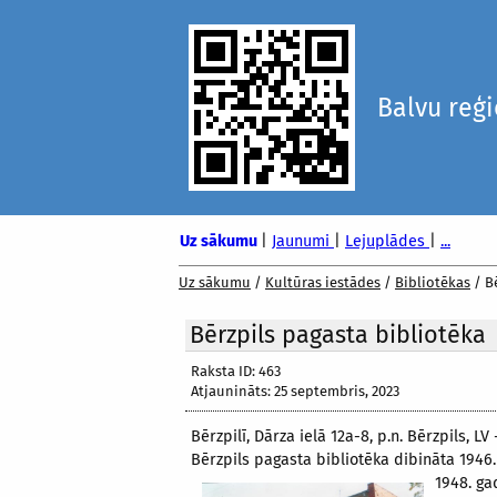
Balvu reģ
Uz sākumu
|
Jaunumi
|
Lejuplādes
|
...
Uz sākumu
/
Kultūras iestādes
/
Bibliotēkas
/
B
Bērzpils pagasta bibliotēka
Raksta ID: 463
Atjaunināts: 25 septembris, 2023
Bērzpilī, Dārza ielā 12a-8, p.n. Bērzpils, LV 
Bērzpils pagasta bibliotēka dibināta 1946.
1948. ga