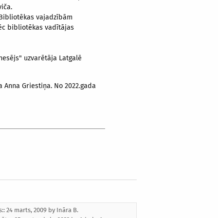
iča.
 Bibliotēkas vajadzībām
ēc bibliotēkas vadītājas
nesējs" uzvarētāja Latgalē
a Anna Griestiņa. No 2022.gada
s:: 24 marts, 2009 by
Ināra B.