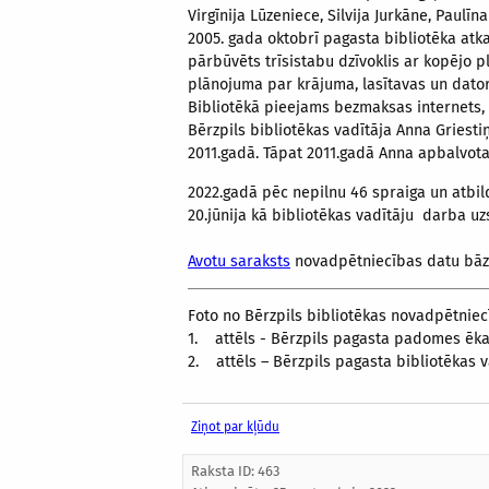
Virgīnija Lūzeniece, Silvija Jurkāne, Paul
2005. gada oktobrī pagasta bibliotēka atka
pārbūvēts trīsistabu dzīvoklis ar kopējo pl
plānojuma par krājuma, lasītavas un dator
Bibliotēkā pieejams bezmaksas internets, d
Bērzpils bibliotēkas vadītāja Anna Griesti
2011.gadā. Tāpat 2011.gadā Anna apbalvot
2022.gadā pēc nepilnu 46 spraiga un atbil
20.jūnija kā bibliotēkas vadītāju darba uz
Avotu saraksts
novadpētniecības datu bā
Foto no Bērzpils bibliotēkas novadpētniec
1. attēls - Bērzpils pagasta padomes ēka,
2. attēls – Bērzpils pagasta bibliotēkas v
Ziņot par kļūdu
Raksta ID: 463