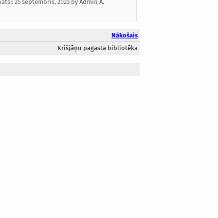
nāts::
25 septembris, 2023
by
Admin A.
Nākošais
Krišjāņu pagasta bibliotēka