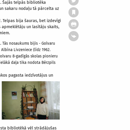
. Šajās telpās bibliotēka
 un sakaru nodaļu tā pārcelta uz
. Telpas bija šauras, bet izdevīgi
s apmeklētāju un lasītāju skaits,
niem.
. Tās nosaukums bijis - Golvaru
 Albīna Livzeniece (līdz 1962.
Golvaru 8-gadīgās skolas pionieru
ielākā daļa tika nodota Bērzpils
cākos pagasta
iedzīvotājus un
sta bibliotēkā vēl strādājušas