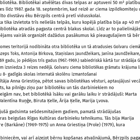
bliotēka. Bibliotēkai atvēlētas divas telpas ar aptuveni 50 m² platību
es līdz 1987. gada 18. septembrim, kad reizē ar ciema izpildkomiteju
lto divstāvu ēku Bērzpils centrā pretī vidusskolai.
a tika izvietota trīs nelielās telpās, kuru kopējā platība bija ap 40 m²
bibliotēka atradās pagasta centrā blakus skolai. Līdz ar to palielinājā
pējams vairāk organizēt dažādus pasākumus kā pieaugušajiem tā bēr
es teritorijā nodibināta otra bibliotēka un tā atradusies Golvaru ciemā
āzeps Toks, Antonija Birkova, Staņislavs Jaundžeikars, Janīna Jaundžeikare,
9 gadu, jo pēdējos trīs gadus (!967.-1969.) sabiedriskā kārtā tur strādāja 
em izsniedza 3 reizes nedēļā. Golvaru ciema bibliotēkas grāmatu krājuma l
ru 8- gadīgās skolas internatā skolēnu izmantošanai
ītāja Anna Griestiņa, pētot savas bibliotēkas vēsturi, aptaujājusi ve
ts, ka pilnīgu ziņu par bibliotēku un tās darbiniekiem no
igām nav, bet bibliotēkā īsāku vai garāku laiku ir strādājuši: Marta
alentīna Ruņģe, Biruta Ķelle, Ārija Ķelle, Marija Ļvova.
gājušā gadsimta sešdesmitajiem gadiem, pamatā strādājušas
kuras beigušas Rīgas Kultūras darbinieku tehnikumu. Tās bija Marija
re (Barkāne) (1969-1975) un Anna Griestiņa (Prole) (1979), kura
iniecēm, vai arī aizejot bērnu kopšanas atvaļinājumā, Bērzpils paga