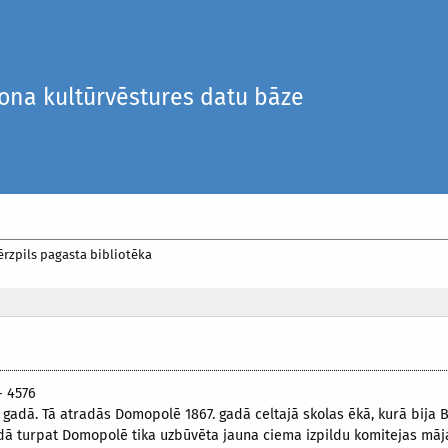
iona kultūrvēstures datu bāze
ērzpils pagasta bibliotēka
- 4576
 gadā. Tā atradās Domopolē 1867. gadā celtajā skolas ēkā, kurā bija 
dā turpat Domopolē tika uzbūvēta jauna ciema izpildu komitejas māja,