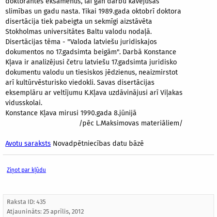
doktorantes eksāmenus, lai gan darbu kavējušas
slimības un gadu nasta. Tikai 1989.gada oktobrī doktora
disertācija tiek pabeigta un sekmīgi aizstāvēta
Stokholmas universitātes Baltu valodu nodaļā.
Disertācijas tēma - "Valoda latviešu juridiskajos
dokumentos no 17.gadsimta beigām". Darbā Konstance
Kļava ir analizējusi četru latviešu 17.gadsimta juridisko
dokumentu valodu un tiesiskos jēdzienus, neaizmirstot
arī kultūrvēsturisko viedokli. Savas disertācijas
eksemplāru ar veltījumu K.Kļava uzdāvinājusi arī Viļakas
vidusskolai.
Konstance Kļava mirusi 1990.gada 8.jūnijā
/pēc L.Maksimovas materiāliem/
Avotu saraksts
Novadpētniecības datu bāzē
Ziņot par kļūdu
Raksta ID: 435
Atjaunināts:
25 aprīlis, 2012