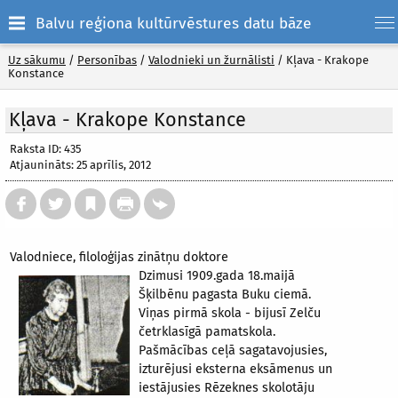
Balvu reģiona kultūrvēstures datu bāze
Uz sākumu
/
Personības
/
Valodnieki un žurnālisti
/
Kļava - Krakope
Konstance
Kļava - Krakope Konstance
Raksta ID: 435
Atjaunināts: 25 aprīlis, 2012
Valodniece, filoloģijas zinātņu doktore
Dzimusi 1909.gada 18.maijā
Šķilbēnu pagasta Buku ciemā.
Viņas pirmā skola - bijusī Zelču
četrklasīgā pamatskola.
Pašmācības ceļā sagatavojusies,
izturējusi eksterna eksāmenus un
iestājusies Rēzeknes skolotāju