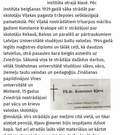
institūta otrajā klasē. Pēc
institūta beigšanas 1929.gadā sāka strādāt par
skolotāju Viļakas pagasta Eržepoles sešklasīgajā
pamatskolā. Pēc Viļakā nostrādātiem trīsarpus mācību
gadiem Konstance Krakope vēl ir strādājusi par
skolotāju Rekavā, Balvos un paralēli ar pārtraukumiem
Latvijas Universitātē studējusi baltu valodas. 1944.gadā
iegūts maģistres diploms un tālāk ceļš, kā daudzus
latviešus, otrā pasaules kara beigās aizvedis uz
Zviedriju. Sākumā viņa te strādāja dažādus darbus,
vēlāk Stokholmas universitātē studējusi slāvu, vācu,
ziemeļu tautu valodas un pedagoģiju. Zināšanas
papildinājusi Vīnes
universitātē un
Minhenē. 15 gadus
Zviedrijā nostrādājusi
par vācu un krievu
valodas skolotāju
ģimnāzijā. Vīrs strādājis par mežzini citā vietā, un tikai
aizejot pensijā, Kļavu ģimenei bijis iespējams dzīvot
kopā. Tad arī atradās laiks vākt materiālus un kārtot