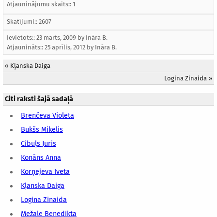
Atjauninājumu skaits:: 1
Skatījumi:: 2607
Ievietots:: 23 marts, 2009 by
Ināra B.
Atjaunināts::
25 aprīlis, 2012
by
Ināra B.
«
Kļanska Daiga
Logina Zinaida
»
Citi raksti šajā sadaļā
Brenčeva Violeta
Bukšs Mikelis
Cibuļs Juris
Konāns Anna
Korņejeva Iveta
Kļanska Daiga
Logina Zinaida
Mežale Benedikta