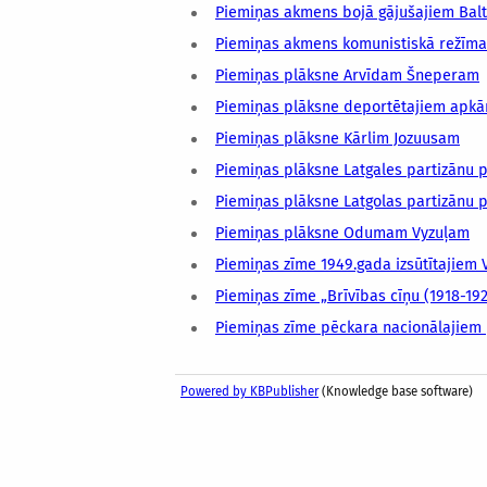
Piemiņas akmens bojā gājušajiem Baltij
Piemiņas akmens komunistiskā režīma 
Piemiņas plāksne Arvīdam Šneperam
Piemiņas plāksne deportētajiem apkā
Piemiņas plāksne Kārlim Jozuusam
Piemiņas plāksne Latgales partizānu p
Piemiņas plāksne Latgolas partizānu 
Piemiņas plāksne Odumam Vyzuļam
Piemiņas zīme 1949.gada izsūtītajiem
Piemiņas zīme „Brīvības cīņu (1918-19
Piemiņas zīme pēckara nacionālajiem 
Powered by KBPublisher
(Knowledge base software)