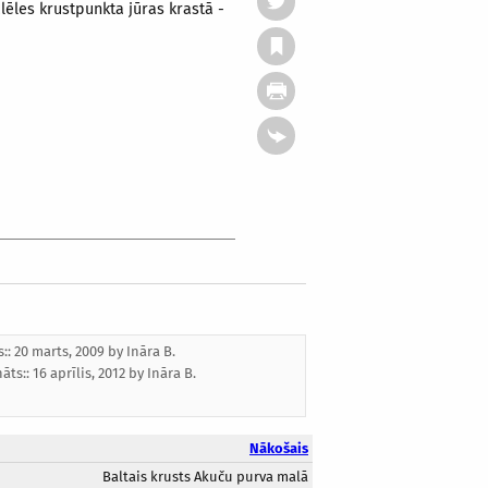
lēles krustpunkta jūras krastā -
s:: 20 marts, 2009 by
Ināra B.
nāts::
16 aprīlis, 2012
by
Ināra B.
Nākošais
Baltais krusts Akuču purva malā