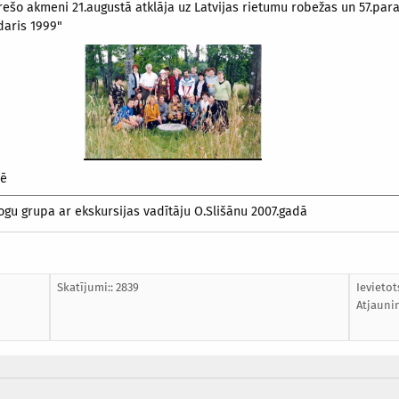
rešo akmeni 21.augustā atklāja uz Latvijas rietumu robežas un 57.para
daris 1999"
zē
ogu grupa ar ekskursijas vadītāju O.Slišānu 2007.gadā
Skatījumi:: 2839
Ievietot
Atjauni