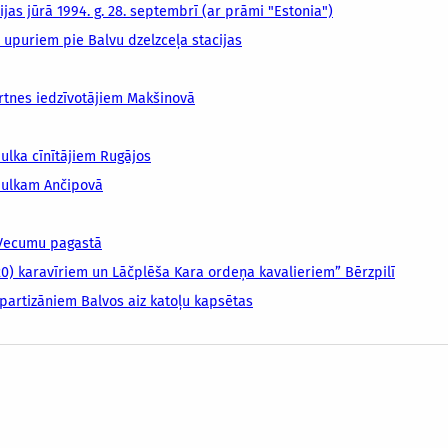
as jūrā 1994. g. 28. septembrī (ar prāmi "Estonia")
upuriem pie Balvu dzelzceļa stacijas
rtnes iedzīvotājiem Makšinovā
ulka cīnītājiem Rugājos
pulkam Ančipovā
 Vecumu pagastā
20) karavīriem un Lāčplēša Kara ordeņa kavalieriem” Bērzpilī
partizāniem Balvos aiz katoļu kapsētas