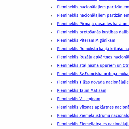
Piemineklis nacionālajiem partizānie
Piemineklis nacionālajiem partizāniem
Piemineklis Pirmajā pasaules karā un 
Piemineklis pretošanās kustības dal
Piemineklis Pīteram Miglinīkam
Piemineklis Romūkstu kaujā kritušo na
Piemineklis Rugāju apkārtnes nacionā
Piemineklis staļinisma upuriem un Otr
Piemineklis Sv.Franciska ordeņa mūk
Piemineklis Tilžas novada nacionālaji
Piemineklis Tālim Matīsam
Piemineklis V.I.Ļeņinam
Piemineklis Vīksnas apkārtnes nacionā
Piemineklis Ziemeļaustrumu nacionālo
Piemineklis Ziemeļlatgales nacionālaj