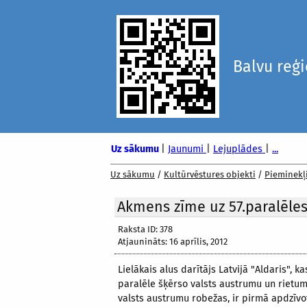
Balvu reģ
Uz sākumu
|
Jaunumi
|
Lejuplādes
|
...
Uz sākumu
/
Kultūrvēstures objekti
/
Pieminekļ
Akmens zīme uz 57.paralēles
Raksta ID: 378
Atjaunināts: 16 aprīlis, 2012
Lielākais alus darītājs Latvijā "Aldaris", 
paralēle šķērso valsts austrumu un rietum
valsts austrumu robežas, ir pirmā apdzīvo