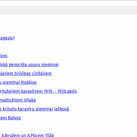
pagasts)
lvos
iskā genocīda upuru piemiņai
lajiem brīvības cīnītājiem
u piemiņai Rugājos
ritušajiem karavīriem 1919. - 1920.gads
matlicējiem Viļakā
s kritušo karavīru piemiņai Jaškovā
niem Balvos
m A.Bružem un A.Pūcem Tilžā