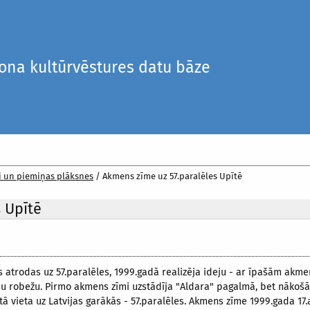
iona kultūrvēstures datu bāze
i un piemiņas plāksnes
/
Akmens zīme uz 57.paralēles Upītē
 Upītē
kas atrodas uz 57.paralēles, 1999.gadā realizēja ideju ­- ar īpašām ak
u robežu. Pirmo akmens zīmi uzstādīja "Aldara" pagalmā, bet nākošā v
tā vieta uz Latvijas garākās - 57.paralēles. Akmens zīme 1999.gada 17