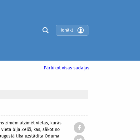
Ienākt
Pārlūkot visas sadaļas
mens zīmēm atzīmēt vietas, kurās
ieta bija Zelči, kas, sākot no
.augustā tika uzstādīta Oduma