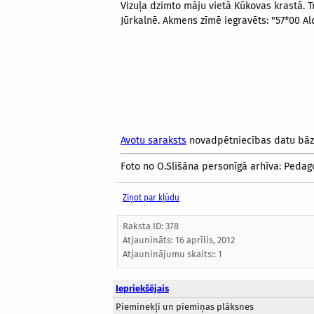
Vizuļa dzimto māju vietā Kūkovas krastā. T
Jūrkalnē. Akmens zīmē iegravēts: "57*00 Al
Avotu saraksts
novadpētniecības datu bā
Foto no O.Slišāna personīgā arhīva: Pedag
Ziņot par kļūdu
Raksta ID: 378
Atjaunināts:
16 aprīlis, 2012
Atjauninājumu skaits:: 1
Iepriekšējais
Pieminekļi un piemiņas plāksnes