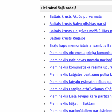
Citi raksti šajā sadaļā
Baltais krusts Akuču purva malā
Baltais krusts Balvu pilsētas parkā
Baltais krusts Lielgrīvas mežā (Tilžas 
Baltais krusts Rugājos
Brāļu kapu memoriālais ansamblis Ba
Piemineklis Abrenes apriņķa komunist
Piemineklis Baltinavas novada nacionā
Piemineklis komunistiskā režīma upur
Piemineklis Latgales partizānu pulka k
Piemineklis latgaļu grāmatniecības pa
Piemineklis Latvijas atbrīvošanas cīņā
Piemineklis Lielā Tēvijas kara partizā
Piemineklis Miķelim Bukšam
Piemineklis nacionālajiem partizānie