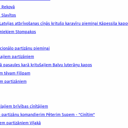
m Rekovā
 Slavītos
Latvijas atbrīvošanas cīņās kritušo karavīru piemiņai Kāpessila kapo
ībniekiem Stompakos
cionālo partizānu piemiņai
lajiem partizāniem
ā pasaules karā kritušajiem Balvu luterāņu kapos
am tēvam Filipam
em partizāniem
lajiem brīvības cīnītājiem
 partizānu komandierim Pēterim Supem - "Cinītim"
iem partizāniem Viļakā