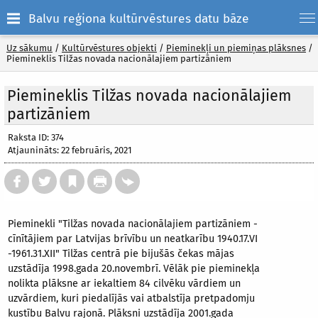
Balvu reģiona kultūrvēstures datu bāze
Uz sākumu
/
Kultūrvēstures objekti
/
Pieminekļi un piemiņas plāksnes
/
Piemineklis Tilžas novada nacionālajiem partizāniem
Piemineklis Tilžas novada nacionālajiem
partizāniem
Raksta ID: 374
Atjaunināts: 22 februāris, 2021
Pieminekli "Tilžas novada nacionālajiem partizāniem -
cīnītājiem par Latvijas brīvību un neatkarību 1940.17.VI
-1961.31.XII" Tilžas centrā pie bijušās čekas mājas
uzstādīja 1998.gada 20.novembrī. Vēlāk pie pieminekļa
nolikta plāksne ar iekaltiem 84 cilvēku vārdiem un
uzvārdiem, kuri piedalījās vai atbalstīja pretpadomju
kustību Balvu rajonā. Plāksni uzstādīja 2001.gada