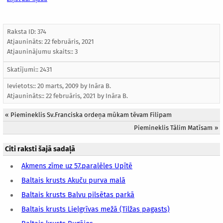
Raksta ID: 374
Atjaunināts:
22 februāris, 2021
Atjauninājumu skaits:: 3
Skatījumi:: 2431
Ievietots:: 20 marts, 2009 by
Ināra B.
Atjaunināts::
22 februāris, 2021
by
Ināra B.
«
Piemineklis Sv.Franciska ordeņa mūkam tēvam Filipam
Piemineklis Tālim Matīsam
»
Citi raksti šajā sadaļā
Akmens zīme uz 57.paralēles Upītē
Baltais krusts Akuču purva malā
Baltais krusts Balvu pilsētas parkā
Baltais krusts Lielgrīvas mežā (Tilžas pagasts)