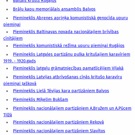
Baltais krusts Rugājos
Brāļu kapu memoriālais ansamblis Balvos
Piemineklis Abrenes apriņķa komunistiskā genocīda upuru
piemiņai
Piemineklis Baltinavas novada nacionālajiem brīvības
cīnītājiem
Piemineklis komunistiskā režīma upuru piemiņai Rugājos
Piemineklis Latgales partizānu pulka kritušajiem karavīriem
1919. - 1920.gads
Piemineklis latgaļu grāmatniecības pamatlicējiem Viļakā
Piemineklis Latvijas atbrīvošanas cīņās kritušo karavīru
piemiņai Jaškovā
Piemineklis Lielā Tēvijas kara partizāniem Balvos
Piemineklis Miķelim Bukšam
Piemineklis nacionālajiem partizāniem A.Bružem un A.Pūcem
Tilžā
Piemineklis nacionālajiem partizāniem Rekovā
Piemineklis nacionālajiem partizāniem Slavītos