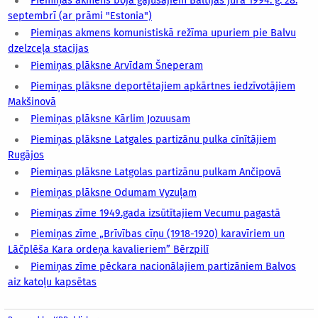
Piemiņas akmens bojā gājušajiem Baltijas jūrā 1994. g. 28.
septembrī (ar prāmi "Estonia")
Piemiņas akmens komunistiskā režīma upuriem pie Balvu
dzelzceļa stacijas
Piemiņas plāksne Arvīdam Šneperam
Piemiņas plāksne deportētajiem apkārtnes iedzīvotājiem
Makšinovā
Piemiņas plāksne Kārlim Jozuusam
Piemiņas plāksne Latgales partizānu pulka cīnītājiem
Rugājos
Piemiņas plāksne Latgolas partizānu pulkam Ančipovā
Piemiņas plāksne Odumam Vyzuļam
Piemiņas zīme 1949.gada izsūtītajiem Vecumu pagastā
Piemiņas zīme „Brīvības cīņu (1918-1920) karavīriem un
Lāčplēša Kara ordeņa kavalieriem” Bērzpilī
Piemiņas zīme pēckara nacionālajiem partizāniem Balvos
aiz katoļu kapsētas