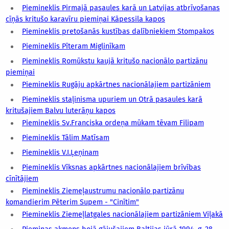
Piemineklis Pirmajā pasaules karā un Latvijas atbrīvošanas
cīņās kritušo karavīru piemiņai Kāpessila kapos
Piemineklis pretošanās kustības dalībniekiem Stompakos
Piemineklis Pīteram Miglinīkam
Piemineklis Romūkstu kaujā kritušo nacionālo partizānu
piemiņai
Piemineklis Rugāju apkārtnes nacionālajiem partizāniem
Piemineklis staļinisma upuriem un Otrā pasaules karā
kritušajiem Balvu luterāņu kapos
Piemineklis Sv.Franciska ordeņa mūkam tēvam Filipam
Piemineklis Tālim Matīsam
Piemineklis V.I.Ļeņinam
Piemineklis Vīksnas apkārtnes nacionālajiem brīvības
cīnītājiem
Piemineklis Ziemeļaustrumu nacionālo partizānu
komandierim Pēterim Supem - "Cinītim"
Piemineklis Ziemeļlatgales nacionālajiem partizāniem Viļakā