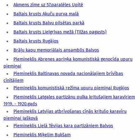
Akmens zīme uz 57.paralēles Upītē
Baltais krusts Akuču purva malā
Baltais krusts Balvu pilsētas parkā
Baltais krusts Lielgrīvas mežā (Tilžas pagasts)
Baltais krusts Rugājos
Brāļu kapu memoriālais ansamblis Balvos
Piemineklis Abrenes apriņķa komunistiskā genocīda upuru
piemiņai
Piemineklis Baltinavas novada nacionālajiem brīvības
cīnītājiem
Piemineklis komunistiskā režīma upuru piemiņai Rugājos
Piemineklis Latgales partizānu pulka kritušajiem karavīriem
1919. - 1920.gads
Piemineklis Latvijas atbrīvošanas cīņās kritušo karavīru
piemiņai Jaškovā
Piemineklis Lielā Tēvijas kara partizāniem Balvos
Piemineklis Miķelim Bukšam