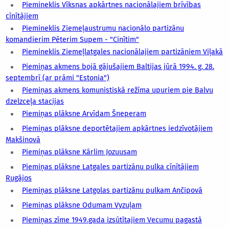
Piemineklis Vīksnas apkārtnes nacionālajiem brīvības
cīnītājiem
Piemineklis Ziemeļaustrumu nacionālo partizānu
komandierim Pēterim Supem - "Cinītim"
Piemineklis Ziemeļlatgales nacionālajiem partizāniem Viļakā
Piemiņas akmens bojā gājušajiem Baltijas jūrā 1994. g. 28.
septembrī (ar prāmi "Estonia")
Piemiņas akmens komunistiskā režīma upuriem pie Balvu
dzelzceļa stacijas
Piemiņas plāksne Arvīdam Šneperam
Piemiņas plāksne deportētajiem apkārtnes iedzīvotājiem
Makšinovā
Piemiņas plāksne Kārlim Jozuusam
Piemiņas plāksne Latgales partizānu pulka cīnītājiem
Rugājos
Piemiņas plāksne Latgolas partizānu pulkam Ančipovā
Piemiņas plāksne Odumam Vyzuļam
Piemiņas zīme 1949.gada izsūtītajiem Vecumu pagastā