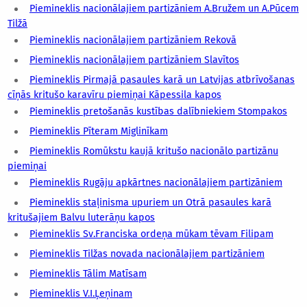
Piemineklis nacionālajiem partizāniem A.Bružem un A.Pūcem
Tilžā
Piemineklis nacionālajiem partizāniem Rekovā
Piemineklis nacionālajiem partizāniem Slavītos
Piemineklis Pirmajā pasaules karā un Latvijas atbrīvošanas
cīņās kritušo karavīru piemiņai Kāpessila kapos
Piemineklis pretošanās kustības dalībniekiem Stompakos
Piemineklis Pīteram Miglinīkam
Piemineklis Romūkstu kaujā kritušo nacionālo partizānu
piemiņai
Piemineklis Rugāju apkārtnes nacionālajiem partizāniem
Piemineklis staļinisma upuriem un Otrā pasaules karā
kritušajiem Balvu luterāņu kapos
Piemineklis Sv.Franciska ordeņa mūkam tēvam Filipam
Piemineklis Tilžas novada nacionālajiem partizāniem
Piemineklis Tālim Matīsam
Piemineklis V.I.Ļeņinam