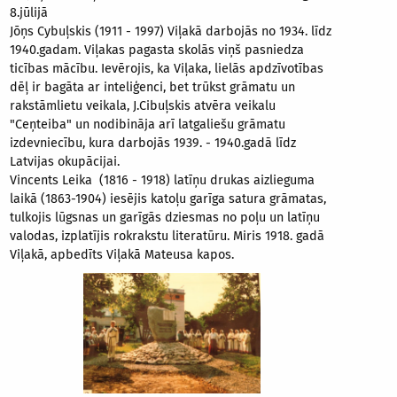
8.jūlijā
Jōņs Cybuļskis (1911 - 1997) Viļakā darbojās no 1934. līdz
1940.gadam. Viļakas pagasta skolās viņš pasniedza
ticības mācību. Ievērojis, ka Viļaka, lielās apdzīvotības
dēļ ir bagāta ar inteliģenci, bet trūkst grāmatu un
rakstāmlietu veikala, J.Cibuļskis atvēra veikalu
"Ceņteiba" un nodibināja arī latgaliešu grāmatu
izdevniecību, kura darbojās 1939. - 1940.gadā līdz
Latvijas okupācijai.
Vincents Leika (1816 - 1918) latīņu drukas aizlieguma
laikā (1863-1904) iesējis katoļu garīga satura grāmatas,
tulkojis lūgsnas un garīgās dziesmas no poļu un latīņu
valodas, izplatījis rokrakstu literatūru. Miris 1918. gadā
Viļakā, apbedīts Viļakā Mateusa kapos.