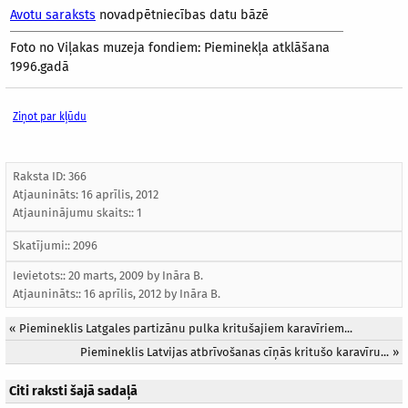
Avotu saraksts
novadpētniecības datu bāzē
Foto no Viļakas muzeja fondiem: Pieminekļa atklāšana
1996.gadā
Ziņot par kļūdu
Raksta ID: 366
Atjaunināts:
16 aprīlis, 2012
Atjauninājumu skaits:: 1
Skatījumi:: 2096
Ievietots:: 20 marts, 2009 by
Ināra B.
Atjaunināts::
16 aprīlis, 2012
by
Ināra B.
«
Piemineklis Latgales partizānu pulka kritušajiem karavīriem...
Piemineklis Latvijas atbrīvošanas cīņās kritušo karavīru...
»
Citi raksti šajā sadaļā