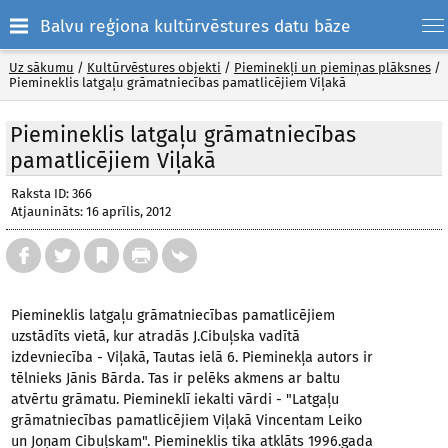
Balvu reģiona kultūrvēstures datu bāze
Uz sākumu
/
Kultūrvēstures objekti
/
Pieminekļi un piemiņas plāksnes
/
Piemineklis latgaļu grāmatniecības pamatlicējiem Viļakā
Piemineklis latgaļu grāmatniecības
pamatlicējiem Viļakā
Raksta ID: 366
Atjaunināts: 16 aprīlis, 2012
Piemineklis latgaļu grāmatniecības pamatlicējiem
uzstādīts vietā, kur atradās J.Cibuļska vadītā
izdevniecība - Viļakā, Tautas ielā 6. Pieminekļa autors ir
tēlnieks Jānis Bārda. Tas ir pelēks akmens ar baltu
atvērtu grāmatu. Piemineklī iekalti vārdi - "Latgaļu
grāmatniecības pamatlicējiem Viļakā Vincentam Leiko
un Joņam Cibuļskam". Piemineklis tika atklāts 1996.gada