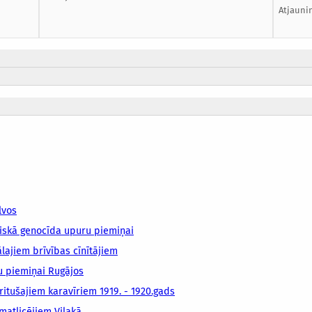
Atjauni
lvos
iskā genocīda upuru piemiņai
lajiem brīvības cīnītājiem
u piemiņai Rugājos
ritušajiem karavīriem 1919. - 1920.gads
matlicējiem Viļakā