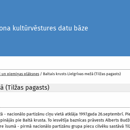
iona kultūrvēstures datu bāze
i un piemiņas plāksnes
/
Baltais krusts Lielgrīvas mežā (Tilžas pagasts)
ā (Tilžas pagasts)
ežā - nacionālo partizānu cīņu vietā atklāja 1997.gada 26.septembrī. 
pinājās pie Baltā krusta. To iesvētīja baznīcas prāvests Alberts Budž
re īsumā - pirmā nacionālo partizānu grupa piecu cilvēku sastāvā Ti