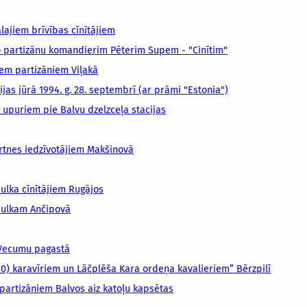
lajiem brīvības cīnītājiem
 partizānu komandierim Pēterim Supem - "Cinītim"
iem partizāniem Viļakā
as jūrā 1994. g. 28. septembrī (ar prāmi "Estonia")
upuriem pie Balvu dzelzceļa stacijas
rtnes iedzīvotājiem Makšinovā
ulka cīnītājiem Rugājos
pulkam Ančipovā
 Vecumu pagastā
20) karavīriem un Lāčplēša Kara ordeņa kavalieriem” Bērzpilī
partizāniem Balvos aiz katoļu kapsētas