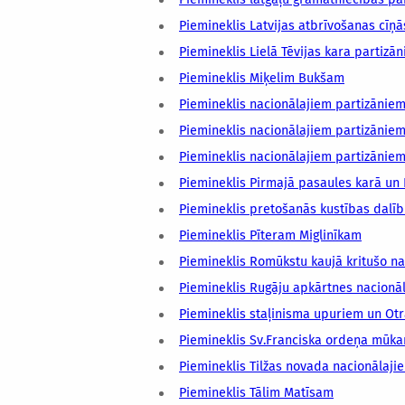
Piemineklis Latvijas atbrīvošanas cīņā
Piemineklis Lielā Tēvijas kara partizā
Piemineklis Miķelim Bukšam
Piemineklis nacionālajiem partizānie
Piemineklis nacionālajiem partizānie
Piemineklis nacionālajiem partizāniem
Piemineklis Pirmajā pasaules karā un 
Piemineklis pretošanās kustības dal
Piemineklis Pīteram Miglinīkam
Piemineklis Romūkstu kaujā kritušo na
Piemineklis Rugāju apkārtnes nacionā
Piemineklis staļinisma upuriem un Otr
Piemineklis Sv.Franciska ordeņa mūk
Piemineklis Tilžas novada nacionālaji
Piemineklis Tālim Matīsam