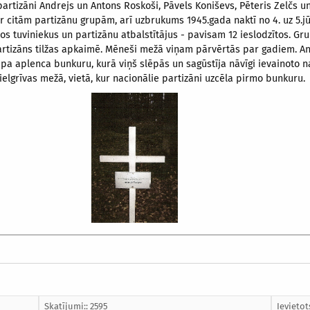
 partizāni Andrejs un Antons Roskoši, Pāvels Koniševs, Pēteris Zelčs u
r citām partizānu grupām, arī uzbrukums 1945.gada naktī no 4. uz 5.
nātos tuviniekus un partizānu atbalstītājus - pavisam 12 ieslodzītos. 
partizāns tilžas apkaimē. Mēneši mežā viņam pārvērtās par gadiem. A
upa aplenca bunkuru, kurā viņš slēpās un sagūstīja nāvīgi ievainoto n
ielgrīvas mežā, vietā, kur nacionālie partizāni uzcēla pirmo bunkuru.
Skatījumi:: 2595
Ievietot