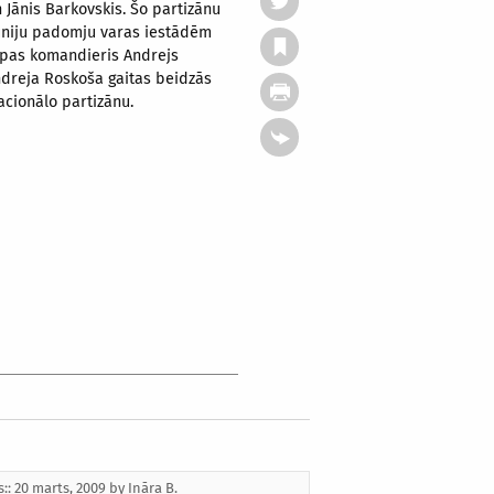
n Jānis Barkovskis. Šo partizānu
jūniju padomju varas iestādēm
Grupas komandieris Andrejs
ndreja Roskoša gaitas beidzās
acionālo partizānu.
s:: 20 marts, 2009 by
Ināra B.