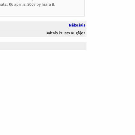
nāts::
06 aprīlis, 2009
by
Ināra B.
Nākošais
Baltais krusts Rugājos