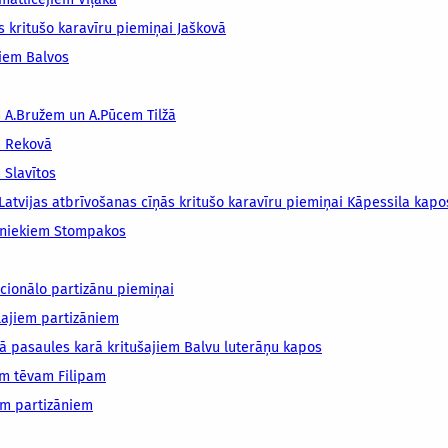
s kritušo karavīru piemiņai Jaškovā
niem Balvos
m A.Bružem un A.Pūcem Tilžā
m Rekovā
 Slavītos
Latvijas atbrīvošanas cīņās kritušo karavīru piemiņai Kāpessila kapo
ībniekiem Stompakos
cionālo partizānu piemiņai
lajiem partizāniem
ā pasaules karā kritušajiem Balvu luterāņu kapos
am tēvam Filipam
em partizāniem