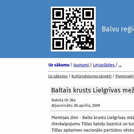
Balvu reģ
Uz sākumu
|
Jaunumi
|
Lejuplādes
|
...
Uz sākumu
/
Kultūrvēstures objekti
/
Pieminekļ
Baltais krusts Lielgrīvas mež
Raksta ID: 364
Atjaunināts: 06 aprīlis, 2009
Piemiņas zīmi - Balto krustu Lielgrīvas m
dievkalpojumu Tilžas katoļu baznīcā un tur
Tilžas apkaimes nacionālo partizānu vēstu