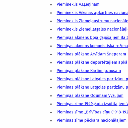
Piemineklis V.I.Ļeņinam
Piemineklis Vīksnas apkārtnes nacionā
Piemineklis Ziemeļaustrumu nacionālo
Piemineklis Ziemeļlatgales nacionālaj
Piemiņas akmens bojā gājušajiem Baltij
Piemiņas akmens komunistiskā režīma 
Piemiņas plāksne Arvīdam Šneperam
Piemiņas plāksne deportētajiem apkā
Piemiņas plāksne Kārlim Jozuusam
Piemiņas plāksne Latgales partizānu p
Piemiņas plāksne Latgolas partizānu 
Piemiņas plāksne Odumam Vyzuļam
Piemiņas zīme 1949.gada izsūtītajiem
Piemiņas zīme „Brīvības cīņu (1918-19
Piemiņas zīme pēckara nacionālajiem 