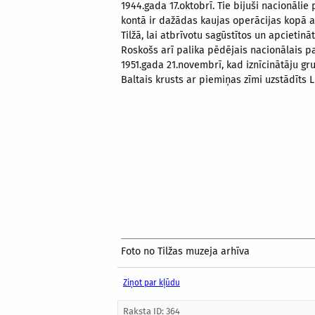
1944.gada 17.oktobrī. Tie bijuši nacionālie
kontā ir dažādas kaujas operācijas kopā a
Tilžā, lai atbrīvotu sagūstītos un apcieti
Roskošs arī palika pēdējais nacionālais 
1951.gada 21.novembrī, kad iznīcinātāju gr
Baltais krusts ar piemiņas zīmi uzstādīts L
Foto no Tilžas muzeja arhīva
Ziņot par kļūdu
Raksta ID: 364