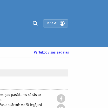
Ienākt
Pārlūkot visas sadaļas
Piemiņas pasākums sākās ar
e.
lžas apkārtnē mežā iegājusi