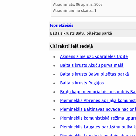
Atjaunināts:
06 aprīlis, 2009
Atjauninājumu skaits:: 1
Iepriekšējais
Baltais krusts Balvu pilsētas parkā
Citi raksti šajā sadaļā
Akmens zīme uz 57.paralēles Upītē
Baltais krusts Akuču purva malā
Baltais krusts Balvu pilsētas parkā
Baltais krusts Rugājos
Brāļu kapu memoriālais ansamblis Ba
Piemineklis Abrenes apriņķa komunist
Piemineklis Baltinavas novada nacionā
Piemineklis komunistiskā režīma upur
Piemineklis Latgales partizānu pulka k
Piemineklis latgaļu grāmatniecības pa