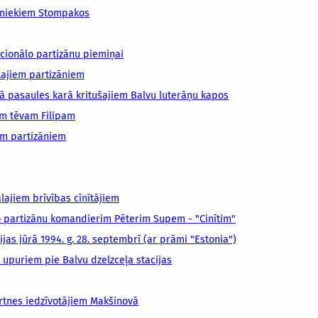
ībniekiem Stompakos
cionālo partizānu piemiņai
lajiem partizāniem
ā pasaules karā kritušajiem Balvu luterāņu kapos
am tēvam Filipam
em partizāniem
lajiem brīvības cīnītājiem
 partizānu komandierim Pēterim Supem - "Cinītim"
as jūrā 1994. g. 28. septembrī (ar prāmi "Estonia")
upuriem pie Balvu dzelzceļa stacijas
rtnes iedzīvotājiem Makšinovā