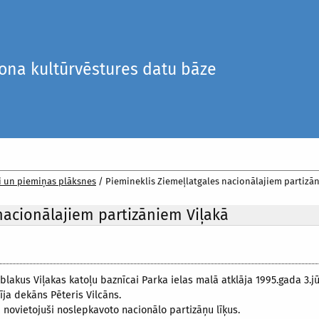
iona kultūrvēstures datu bāze
i un piemiņas plāksnes
/
Piemineklis Ziemeļlatgales nacionālajiem partizā
nacionālajiem partizāniem Viļakā
lakus Viļakas katoļu baznīcai Parka ielas malā atklāja 1995.gada 3.jū
īja dekāns Pēteris Vilcāns.
a novietojuši noslepkavoto nacionālo partizāņu līķus.