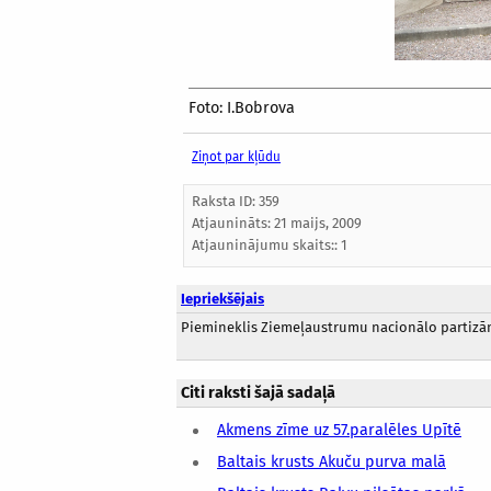
Foto: I.Bobrova
Ziņot par kļūdu
Raksta ID: 359
Atjaunināts:
21 maijs, 2009
Atjauninājumu skaits:: 1
Iepriekšējais
Piemineklis Ziemeļaustrumu nacionālo partizā
Citi raksti šajā sadaļā
Akmens zīme uz 57.paralēles Upītē
Baltais krusts Akuču purva malā