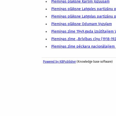
Piemiņas plāksne Kārlim Jozuusam
Piemiņas plāksne Latgales partizānu p
Piemiņas plāksne Latgolas partizānu 
Piemiņas plāksne Odumam Vyzuļam
Piemiņas zīme 1949.gada izsūtītajiem
Piemiņas zīme „Brīvības cīņu (1918-19
Piemiņas zīme pēckara nacionālajiem 
Powered by KBPublisher
(Knowledge base software)