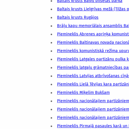
Baltais krusts Balvu pilsētas parkā
Baltais krusts Lielgrīvas mežā (Tilžas 
Baltais krusts Rugājos
Brāļu kapu memoriālais ansamblis Ba
Piemineklis Abrenes apriņķa komunist
Piemineklis Baltinavas novada nacionā
Piemineklis komunistiskā režīma upur
Piemineklis Latgales partizānu pulka k
Piemineklis latgaļu grāmatniecības pa
Piemineklis Latvijas atbrīvošanas cīņā
Piemineklis Lielā Tēvijas kara partizā
Piemineklis Miķelim Bukšam
Piemineklis nacionālajiem partizānie
Piemineklis nacionālajiem partizānie
Piemineklis nacionālajiem partizāniem
Piemineklis Pirmajā pasaules karā un 