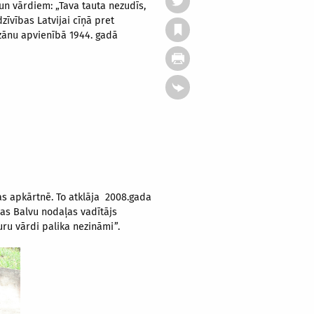
un vārdiem: „Tava tauta nezudīs,
zīvības Latvijai cīņā pret
izānu apvienībā 1944. gadā
as apkārtnē. To atklāja 2008.gada
bas Balvu nodaļas vadītājs
kuru vārdi palika nezināmi”.