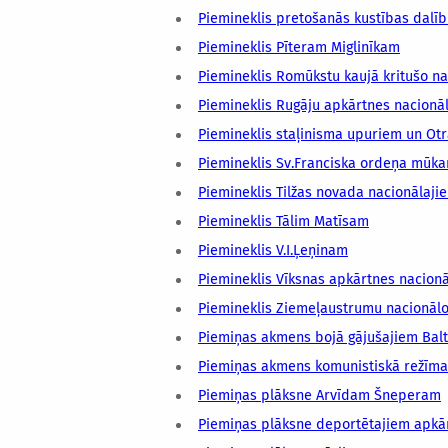
Piemineklis pretošanās kustības dal
Piemineklis Pīteram Miglinīkam
Piemineklis Romūkstu kaujā kritušo na
Piemineklis Rugāju apkārtnes nacionā
Piemineklis staļinisma upuriem un Otr
Piemineklis Sv.Franciska ordeņa mūk
Piemineklis Tilžas novada nacionālaji
Piemineklis Tālim Matīsam
Piemineklis V.I.Ļeņinam
Piemineklis Vīksnas apkārtnes nacionā
Piemineklis Ziemeļaustrumu nacionālo
Piemiņas akmens bojā gājušajiem Baltij
Piemiņas akmens komunistiskā režīma 
Piemiņas plāksne Arvīdam Šneperam
Piemiņas plāksne deportētajiem apkā