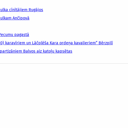
ulka cīnītājiem Rugājos
pulkam Ančipovā
 Vecumu pagastā
20) karavīriem un Lāčplēša Kara ordeņa kavalieriem” Bērzpilī
partizāniem Balvos aiz katoļu kapsētas