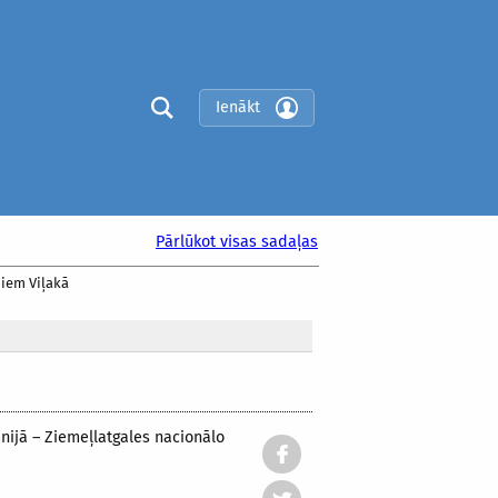
Ienākt
Pārlūkot visas sadaļas
niem Viļakā
nijā – Ziemeļlatgales nacionālo