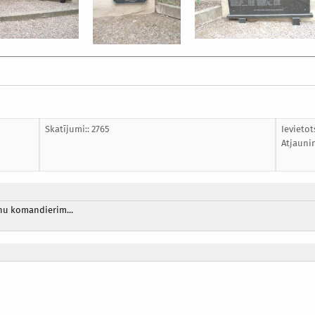
Skatījumi:: 2765
Ievietot
Atjauni
nu komandierim...