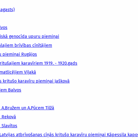
pagasts)
lvos
iskā genocīda upuru piemiņai
lajiem brīvības cīnītājiem
u piemiņai Rugājos
ritušajiem karavīriem 1919. - 1920.gads
matlicējiem Viļakā
s kritušo karavīru piemiņai Jaškovā
niem Balvos
m A.Bružem un A.Pūcem Tilžā
m Rekovā
 Slavītos
Latvijas atbrīvošanas cīņās kritušo karavīru piemiņai Kāpessila kapo