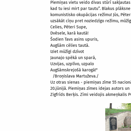
Piemiņas vietu veido divas stūrī sakļautas
kad tu iesi mirt par tautu”. Blakus plāksne
komunistisko okupācijas režīmu! Jūs, Pēter
uzsākāt cīņu pret noziedzīgo režīmu, mūžīg
Celies, Pēteri Supe,
Dvēsele, karā kautā!
Šodien Tavs asins upuris,
Augšām cēlies tautā.
Iziet mūžīgi dzīvot
Jaunajo spēkā un sparā,
Uzvijas, uzplīvo, uzpalo
Augšāmskrejošā karogā!"
/Broņislava Martuževa./
Uz otras sienas - piemiņas zīme 55 nacion
20.jūnijā. Piemiņas zīmes idejas autors un
Zigfrīds Berķis. Zīmi veidojis akmeņkalis P