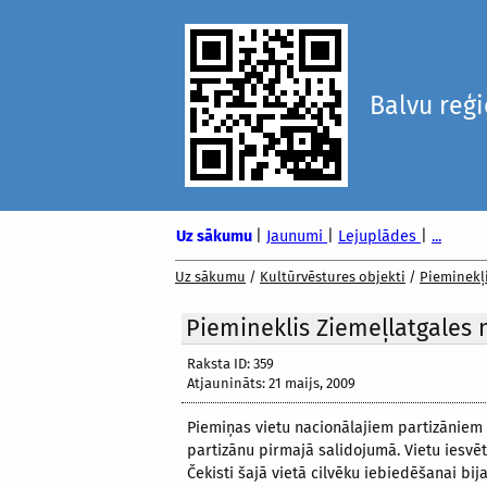
Balvu reģ
Uz sākumu
|
Jaunumi
|
Lejuplādes
|
...
Uz sākumu
/
Kultūrvēstures objekti
/
Pieminekļ
Piemineklis Ziemeļlatgales 
Raksta ID: 359
Atjaunināts: 21 maijs, 2009
Piemiņas vietu nacionālajiem partizāniem b
partizānu pirmajā salidojumā. Vietu iesvēt
Čekisti šajā vietā cilvēku iebiedēšanai bij