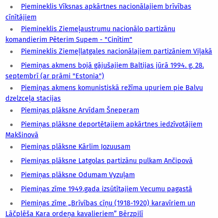
Piemineklis Vīksnas apkārtnes nacionālajiem brīvības
cīnītājiem
Piemineklis Ziemeļaustrumu nacionālo partizānu
komandierim Pēterim Supem - "Cinītim"
Piemineklis Ziemeļlatgales nacionālajiem partizāniem Viļakā
Piemiņas akmens bojā gājušajiem Baltijas jūrā 1994. g. 28.
septembrī (ar prāmi "Estonia")
Piemiņas akmens komunistiskā režīma upuriem pie Balvu
dzelzceļa stacijas
Piemiņas plāksne Arvīdam Šneperam
Piemiņas plāksne deportētajiem apkārtnes iedzīvotājiem
Makšinovā
Piemiņas plāksne Kārlim Jozuusam
Piemiņas plāksne Latgolas partizānu pulkam Ančipovā
Piemiņas plāksne Odumam Vyzuļam
Piemiņas zīme 1949.gada izsūtītajiem Vecumu pagastā
Piemiņas zīme „Brīvības cīņu (1918-1920) karavīriem un
Lāčplēša Kara ordeņa kavalieriem” Bērzpilī