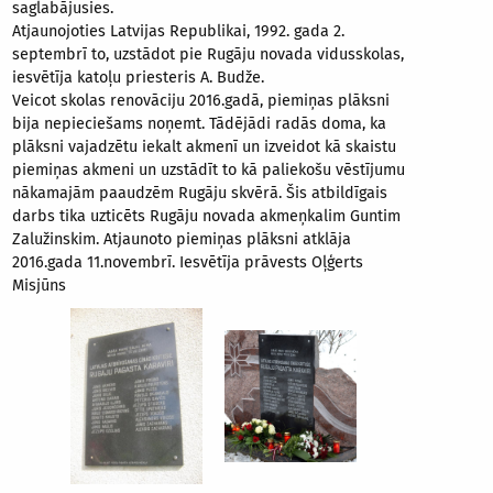
saglabājusies.
Atjaunojoties Latvijas Republikai, 1992. gada 2.
septembrī to, uzstādot pie Rugāju novada vidusskolas,
iesvētīja katoļu priesteris A. Budže.
Veicot skolas renovāciju 2016.gadā, piemiņas plāksni
bija nepieciešams noņemt. Tādējādi radās doma, ka
plāksni vajadzētu iekalt akmenī un izveidot kā skaistu
piemiņas akmeni un uzstādīt to kā paliekošu vēstījumu
nākamajām paaudzēm Rugāju skvērā. Šis atbildīgais
darbs tika uzticēts Rugāju novada akmeņkalim Guntim
Zalužinskim. Atjaunoto piemiņas plāksni atklāja
2016.gada 11.novembrī. Iesvētīja prāvests Oļģerts
Misjūns