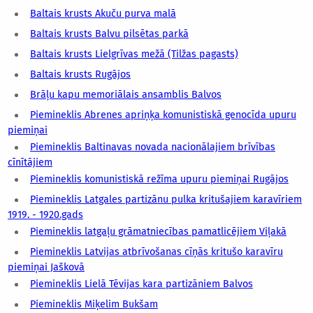
Baltais krusts Akuču purva malā
Baltais krusts Balvu pilsētas parkā
Baltais krusts Lielgrīvas mežā (Tilžas pagasts)
Baltais krusts Rugājos
Brāļu kapu memoriālais ansamblis Balvos
Piemineklis Abrenes apriņķa komunistiskā genocīda upuru
piemiņai
Piemineklis Baltinavas novada nacionālajiem brīvības
cīnītājiem
Piemineklis komunistiskā režīma upuru piemiņai Rugājos
Piemineklis Latgales partizānu pulka kritušajiem karavīriem
1919. - 1920.gads
Piemineklis latgaļu grāmatniecības pamatlicējiem Viļakā
Piemineklis Latvijas atbrīvošanas cīņās kritušo karavīru
piemiņai Jaškovā
Piemineklis Lielā Tēvijas kara partizāniem Balvos
Piemineklis Miķelim Bukšam