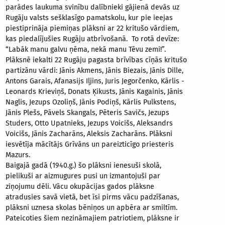
parādes laukuma svinību dalībnieki gājienā devās uz
Rugāju valsts sešklasīgo pamatskolu, kur pie ieejas
piestiprināja piemiņas plāksni ar 22 kritušo vārdiem,
kas piedalījušies Rugāju atbrīvošanā. To rotā devīze:
“Labāk manu galvu ņēma, nekā manu Tēvu zemi!”.
Plāksnē iekalti 22 Rugāju pagasta brīvības cīņās kritušo
partizānu vārdi: Jānis Akmens, Jānis Biezais, Jānis Dille,
Antons Garais, Afanasijs Iļjins, Juris Jegorčenko, Kārlis -
Leonards Krieviņš, Donats Ķikusts, Jānis Kagainis, Jānis
Naglis, Jezups Ozoliņš, Jānis Podiņš, Kārlis Pulkstens,
Jānis Plešs, Pāvels Skangals, Pēteris Savičs, Jezups
Studers, Otto Upatnieks, Jezups Voicišs, Aleksandrs
Voicišs, Jānis Zacharāns, Aleksis Zacharāns. Plāksni
iesvētīja mācītājs Grīvāns un pareizticīgo priesteris
Mazurs.
Baigajā gadā (1940.g.) šo plāksni ienesuši skolā,
pielikuši ar aizmugures pusi un izmantojuši par
ziņojumu dēli. Vācu okupācijas gados plāksne
atradusies savā vietā, bet īsi pirms vācu padzīšanas,
plāksni uznesa skolas bēniņos un apbēra ar smiltīm.
Pateicoties šiem nezināmajiem patriotiem, plāksne ir