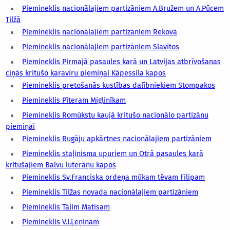
Piemineklis nacionālajiem partizāniem A.Bružem un A.Pūcem
Tilžā
Piemineklis nacionālajiem partizāniem Rekovā
Piemineklis nacionālajiem partizāniem Slavītos
Piemineklis Pirmajā pasaules karā un Latvijas atbrīvošanas
cīņās kritušo karavīru piemiņai Kāpessila kapos
Piemineklis pretošanās kustības dalībniekiem Stompakos
Piemineklis Pīteram Miglinīkam
Piemineklis Romūkstu kaujā kritušo nacionālo partizānu
piemiņai
Piemineklis Rugāju apkārtnes nacionālajiem partizāniem
Piemineklis staļinisma upuriem un Otrā pasaules karā
kritušajiem Balvu luterāņu kapos
Piemineklis Sv.Franciska ordeņa mūkam tēvam Filipam
Piemineklis Tilžas novada nacionālajiem partizāniem
Piemineklis Tālim Matīsam
Piemineklis V.I.Ļeņinam