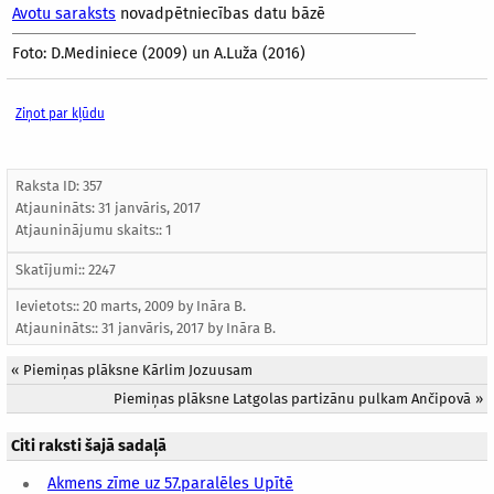
Avotu saraksts
novadpētniecības datu bāzē
Foto: D.Mediniece (2009) un A.Luža (2016)
Ziņot par kļūdu
Raksta ID: 357
Atjaunināts:
31 janvāris, 2017
Atjauninājumu skaits:: 1
Skatījumi:: 2247
Ievietots:: 20 marts, 2009 by
Ināra B.
Atjaunināts::
31 janvāris, 2017
by
Ināra B.
«
Piemiņas plāksne Kārlim Jozuusam
Piemiņas plāksne Latgolas partizānu pulkam Ančipovā
»
Citi raksti šajā sadaļā
Akmens zīme uz 57.paralēles Upītē