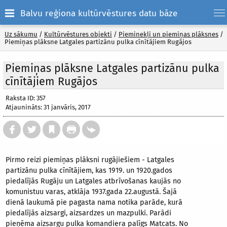
Balvu reģiona kultūrvēstures datu bāze
Uz sākumu
/
Kultūrvēstures objekti
/
Pieminekļi un piemiņas plāksnes
/
Piemiņas plāksne Latgales partizānu pulka cīnītājiem Rugājos
Piemiņas plāksne Latgales partizānu pulka
cīnītājiem Rugājos
Raksta ID: 357
Atjaunināts: 31 janvāris, 2017
Pirmo reizi piemiņas plāksni rugājiešiem - Latgales
partizānu pulka cīnītājiem, kas 1919. un 1920.gados
piedalījās Rugāju un Latgales atbrīvošanas kaujās no
komunistuu varas, atklāja 1937.gada 22.augustā. Šajā
dienā laukumā pie pagasta nama notika parāde, kurā
piedalījās aizsargi, aizsardzes un mazpulki. Parādi
pieņēma aizsargu pulka komandiera palīgs Matcats. No