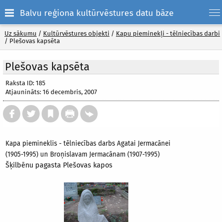
Balvu reģiona kultūrvēstures datu bāze
Uz sākumu
/
Kultūrvēstures objekti
/
Kapu pieminekļi - tēlniecības darbi
/
Plešovas kapsēta
Plešovas kapsēta
Raksta ID: 185
Atjaunināts: 16 decembris, 2007
Kapa piemineklis - tēlniecības darbs Agatai Jermacānei
(1905-1995) un Broņislavam Jermacānam (1907-1995)
Šķilbēnu pagasta Plešovas kapos