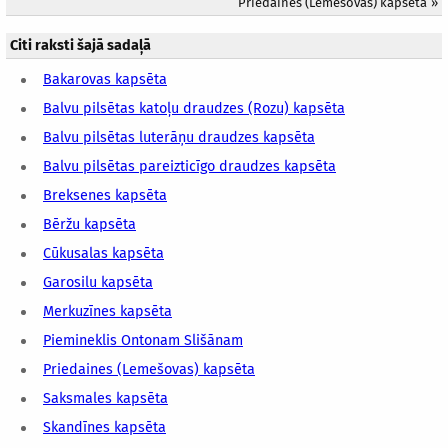
Priedaines (Lemešovas) kapsēta
»
Citi raksti šajā sadaļā
Bakarovas kapsēta
Balvu pilsētas katoļu draudzes (Rozu) kapsēta
Balvu pilsētas luterāņu draudzes kapsēta
Balvu pilsētas pareizticīgo draudzes kapsēta
Breksenes kapsēta
Bēržu kapsēta
Cūkusalas kapsēta
Garosilu kapsēta
Merkuzīnes kapsēta
Piemineklis Ontonam Slišānam
Priedaines (Lemešovas) kapsēta
Saksmales kapsēta
Skandīnes kapsēta