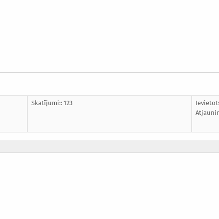
Skatījumi:: 123
Ievietot
Atjauni