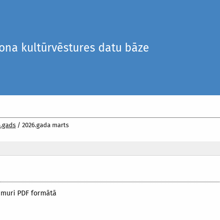
iona kultūrvēstures datu bāze
6.gads
/
2026.gada marts
umuri PDF formātā