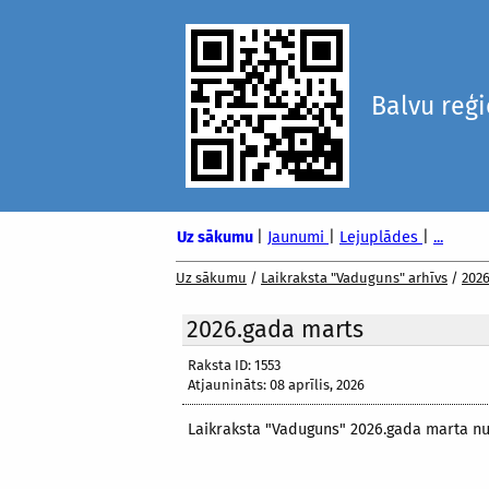
Balvu reģ
Uz sākumu
|
Jaunumi
|
Lejuplādes
|
...
Uz sākumu
/
Laikraksta "Vaduguns" arhīvs
/
202
2026.gada marts
Raksta ID: 1553
Atjaunināts: 08 aprīlis, 2026
Laikraksta "Vaduguns" 2026.gada marta n