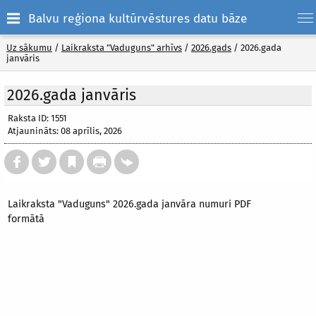
Balvu reģiona kultūrvēstures datu bāze
Uz sākumu
/
Laikraksta "Vaduguns" arhīvs
/
2026.gads
/
2026.gada
janvāris
2026.gada janvāris
Raksta ID: 1551
Atjaunināts: 08 aprīlis, 2026
Laikraksta "Vaduguns" 2026.gada janvāra numuri PDF
formātā