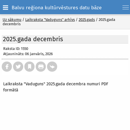
Balvu reģiona kultūrvēstures datu bāze
Uz sākumu
/
Laikraksta "Vaduguns" arhīvs
/
2025.gads
/
2025.gada
decembris
2025.gada decembris
Raksta ID: 1550
Atjaunināts: 06 janvāris, 2026
Laikraksta "Vaduguns" 2025.gada decembra numuri PDF
formātā