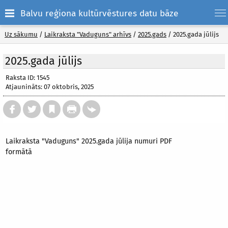
Balvu reģiona kultūrvēstures datu bāze
Uz sākumu
/
Laikraksta "Vaduguns" arhīvs
/
2025.gads
/
2025.gada jūlijs
2025.gada jūlijs
Raksta ID: 1545
Atjaunināts: 07 oktobris, 2025
Laikraksta "Vaduguns" 2025.gada jūlija numuri PDF
formātā