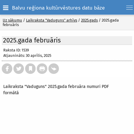
Balvu reģiona kultūrvēstures datu bāze
Uz sākumu
/
Laikraksta "Vaduguns" arhīvs
/
2025.gads
/
2025.gada
februāris
2025.gada februāris
Raksta ID: 1539
Atjaunināts: 30 aprīlis, 2025
Laikraksta "Vaduguns" 2025.gada februāra numuri PDF
formātā