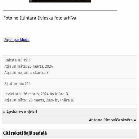
Foto no Dzintara Dvinska foto arhīva
Ziņot par kļūdu
Raksta ID: 1515
Atjaunināts:
26 marts, 2024
Atjauninājumu skaits:: 3
Skatījumi:: 214
Ievietots:: 26 marts, 2024 by
Ināra B.
Atjaunināts::
26 marts, 2024
by
Ināra B.
«
Apskates objekti
Antona Rimoviča skvērs
»
Citi raksti šajā sadaļā