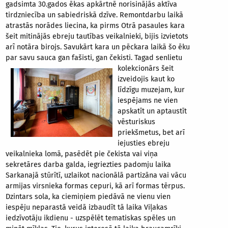
gadsimta 30.gados ēkas apkārtnē norisinājās aktīva
tirdzniecība un sabiedriskā dzīve. Remontdarbu laikā
atrastās norādes liecina, ka pirms Otrā pasaules kara
šeit mitinājās ebreju tautības veikalnieki, bijis izvietots
arî notāra birojs. Savukārt kara un pēckara laikā šo ēku
par savu sauca gan fašisti, gan čekisti. Tagad senlietu
kolekcionārs šeit
izveidojis kaut ko
līdzīgu muzejam, kur
iespējams ne vien
apskatīt un aptaustīt
vēsturiskus
priekšmetus, bet arī
iejusties ebreju
veikalnieka lomā, pasēdēt pie čekista vai viņa
sekretāres darba galda, iegriezties padomju laika
Sarkanajā stūrītī, uzlaikot nacionālā partizāna vai vācu
armijas virsnieka formas cepuri, kā arī formas tērpus.
Dzintars sola, ka ciemiņiem piedāvā ne vienu vien
iespēju neparastā veidā izbaudīt tā laika Viļakas
iedzīvotāju ikdienu - uzspēlēt tematiskas spēles un