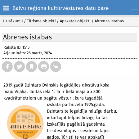
Balvu reģiona kultūrvēstures datu bāze
Uz sākumu
/
Tūrisma objekti
/
Apskates objekti
/
Abrenes istabas
Abrenes istabas
Raksta ID: 1515
Atjaunināts: 26 marts, 2024
2019.gadā Dzintars Dvinskis iegādājies divstāvu koka
māju Viļakā, Tautas ielā 1. Tā ir liela māja ap 300
kvadrātmetriem un bagātu vēsturi, kura tagadējā
izskatā pārbūvēta 1925.gadā.
Dzintars te ieguldīja milzīgu darbu,
iekārtojot telpas līdzīgi, kā tās
izskatījās pagājušā gadsimta
trīsdesmitajos - sešdesmitajos
gados. Tūristi te var apskatīt