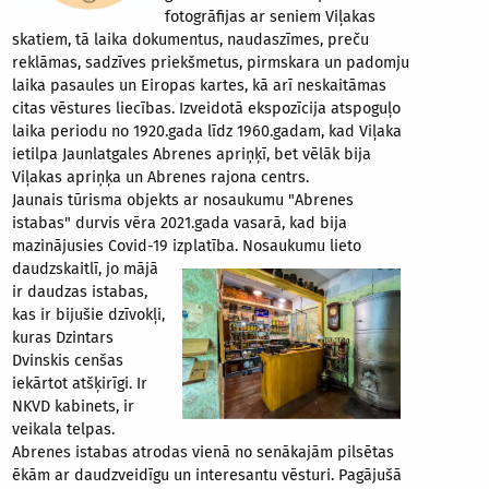
fotogrāfijas ar seniem Viļakas
skatiem, tā laika dokumentus, naudaszīmes, preču
reklāmas, sadzīves priekšmetus, pirmskara un padomju
laika pasaules un Eiropas kartes, kā arī neskaitāmas
citas vēstures liecības. Izveidotā ekspozīcija atspoguļo
laika periodu no 1920.gada līdz 1960.gadam, kad Viļaka
ietilpa Jaunlatgales Abrenes apriņķī, bet vēlāk bija
Viļakas apriņķa un Abrenes rajona centrs.
Jaunais tūrisma objekts ar nosaukumu "Abrenes
istabas" durvis vēra 2021.gada vasarā, kad bija
mazinājusies Covid-19 izplatība. Nosaukumu lieto
daudzskaitlī,
jo mājā
ir daudzas istabas,
kas ir bijušie dzīvokļi,
kuras Dzintars
Dvinskis cenšas
iekārtot atšķirīgi. Ir
NKVD kabinets, ir
veikala telpas.
Abrenes istabas atrodas vienā no senākajām pilsētas
ēkām ar daudzveidīgu un interesantu vēsturi. Pagājušā