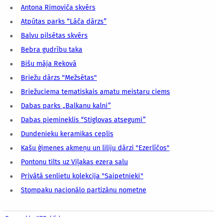
Antona Rimoviča skvērs
Atpūtas parks “Lāča dārzs”
Balvu pilsētas skvērs
Bebra gudrību taka
Bišu māja Rekovā
Briežu dārzs "Mežsētas"
Briežuciema tematiskais amatu meistaru ciems
Dabas parks „Balkanu kalni”
Dabas piemineklis “Stiglovas atsegumi”
Dundenieku keramikas ceplis
Kašu ģimenes akmeņu un liliju dārzi "Ezerlīčos"
Pontonu tilts uz Viļakas ezera salu
Privātā senlietu kolekcija "Saipetnieki"
Stompaku nacionālo partizānu nometne