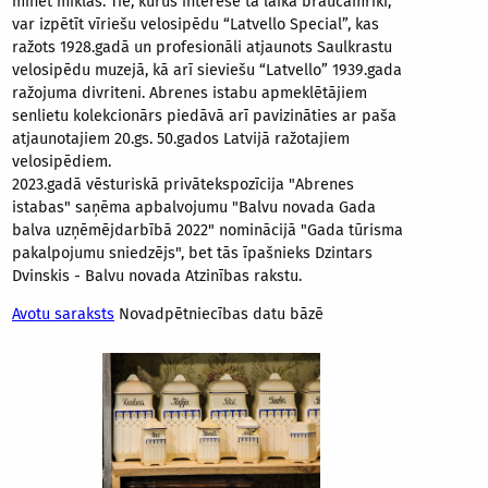
minēt mīklas. Tie, kurus interesē tā laika braucamrīki,
var izpētīt vīriešu velosipēdu “Latvello Special”, kas
ražots 1928.gadā un profesionāli atjaunots Saulkrastu
velosipēdu muzejā, kā arī sieviešu “Latvello” 1939.gada
ražojuma divriteni. Abrenes istabu apmeklētājiem
senlietu kolekcionārs piedāvā arī pavizināties ar paša
atjaunotajiem 20.gs. 50.gados Latvijā ražotajiem
velosipēdiem.
2023.gadā vēsturiskā privātekspozīcija "Abrenes
istabas" saņēma apbalvojumu "Balvu novada Gada
balva uzņēmējdarbībā 2022" nominācijā "Gada tūrisma
pakalpojumu sniedzējs", bet tās īpašnieks Dzintars
Dvinskis - Balvu novada Atzinības rakstu.
Avotu saraksts
Novadpētniecības datu bāzē