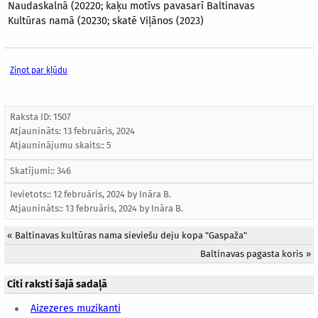
Naudaskalnā (20220; kaķu motīvs pavasarī Baltinavas
Kultūras namā (20230; skatē Viļānos (2023)
Ziņot par kļūdu
Raksta ID: 1507
Atjaunināts:
13 februāris, 2024
Atjauninājumu skaits:: 5
Skatījumi:: 346
Ievietots:: 12 februāris, 2024 by
Ināra B.
Atjaunināts::
13 februāris, 2024
by
Ināra B.
«
Baltinavas kultūras nama sieviešu deju kopa "Gaspaža"
Baltinavas pagasta koris
»
Citi raksti šajā sadaļā
Aizezeres muzikanti