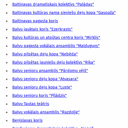
Baltinavas dramatiskais kolektīvs "Palādas"
Baltinavas kultūras nama sieviešu deju kopa "Gaspaža"
Baltinavas pagasta koris
Balvu jauktais koris "Ezerkrasts"
Balvu kultūras un atpūtas centra koris "Mirklis"
Balvu pagasta vokālais ansamblis "Malduguns"
Balvu pilsētas deju kopa "Nebēda"
Balvu pilsētas jauniešu deju kolektīvs "Rika"
Balvu senioru ansamblis "Pārdomu vējš"
Balvu senioru deju kopa "Atvasara"
Balvu senioru deju kopa "Luste"
Balvu senioru koris "Pīlādzis"
Balvu Tautas teātris
Balvu vokālais ansamblis "Razdoļje"
Beņislavas koris