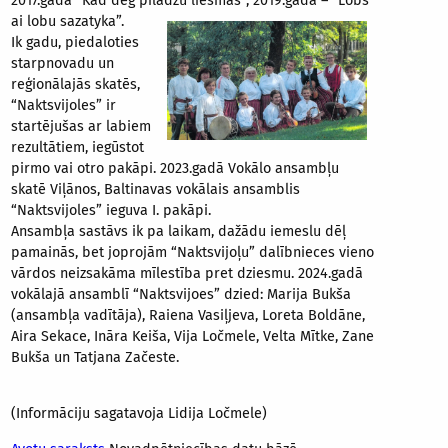
2017.gadā “Kad deg pīlādžu liesmas”, 2019.gadā – “Lobs
ai lobu sazatyka”.
Ik gadu, piedaloties
starpnovadu un
reģionālajās skatēs,
“Naktsvijoles” ir
startējušas ar labiem
rezultātiem, iegūstot
pirmo vai otro pakāpi. 2023.gadā Vokālo ansambļu
skatē Viļānos, Baltinavas vokālais ansamblis
“Naktsvijoles” ieguva I. pakāpi.
Ansambļa sastāvs ik pa laikam, dažādu iemeslu dēļ
pamainās, bet joprojām “Naktsvijoļu” dalībnieces vieno
vārdos neizsakāma mīlestība pret dziesmu. 2024.gadā
vokālajā ansamblī “Naktsvijoes” dzied: Marija Bukša
(ansambļa vadītāja), Raiena Vasiļjeva, Loreta Boldāne,
Aira Sekace, Ināra Keiša, Vija Ločmele, Velta Mītke, Zane
Bukša un Tatjana Začeste.
(Informāciju sagatavoja Lidija Ločmele)