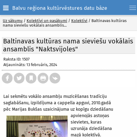
Balvu reģiona kultūrvēstures datu bāze
Uz sākumu
/
Kolektīvi un pasākumi
/
Kolektīvi
/
Baltinavas kultūras
nama sieviešu vokālais ansamblis...
Baltinavas kultūras nama sieviešu vokālais
ansamblis "Naktsvijoles"
Raksta ID: 1507
Atjaunināts: 13 februāris, 2024
Lai sekmētu vokālo ansambļu muzicēšanas tradīciju
saglabāšanu, izpildījuma a cappella apguvi, 2010.gadā
pēc Marijas Bukšas uzaicinājuma uz kopīgu dziedāšanu
apvienojās
astoņas
sievietes, kuras
uzrunāja dziedāšana
mazā kolektīvā.