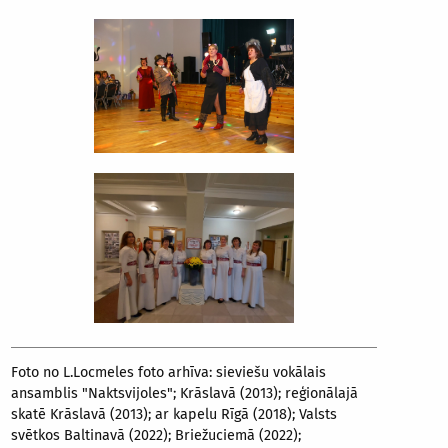
Foto no L.Locmeles foto arhīva: sieviešu vokālais
ansamblis "Naktsvijoles"; Krāslavā (2013); reģionālajā
skatē Krāslavā (2013); ar kapelu Rīgā (2018); Valsts
svētkos Baltinavā (2022); Briežuciemā (2022);