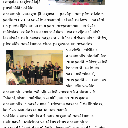
Latgales reģionālajā
pusfinālā vokālo
ansambļu kategorijā ieguva II. pakāpi, bet pēc diviem
gadiem ( 2013) vokālo ansambļu skatē Balvos I. pakāpi
un piedalījās ar 30 min garu programmu Lietišķās
mākslas izstādē Dziesmusvētkos. “Naktsvijoles” aktīvi
iesaistās Baltinavas pagasta kultūras dzīves aktivitātēs,
piedalās pasākumos citos pagastos un novados.
Sieviešu vokālais
ansamblis piedalījās:
2018.gadā Mākoņkalnā
koncertā “Paldies
saku māmiņai!”,
2019.gadā - II Latvijas
sieviešu vokālo
ansambļu konkursā Sīļukalnā koncertā Aizkrauklē
“Skani, skani, mūzika, skani!”. Jau no 2015.gada
ansamblis ir pasākuma “Dziesma vasarai” dalībnieks,
ko rīko Naudaskalna Tautas namā.
Vokālais ansamblis arī pats organizē pasākumus
Baltinavā, uzaicinot vairākus citus ansambļus: