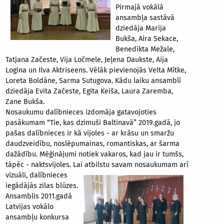
Pirmajā vokālā
ansambļa sastāvā
dziedāja Marija
Bukša, Aira Sekace,
Benedikta Mežale,
Tatjana Začeste, Vija Ločmele, Jeļena Daukste, Aija
Logina un Ilva Aktriseens. Vēlāk pievienojās Velta Mītke,
Loreta Boldāne, Sarma Sutugova. Kādu laiku ansamblī
dziedāja Evita Začeste, Egita Keiša, Laura Zaremba,
Zane Bukša.
Nosaukumu dalībnieces izdomāja gatavojoties
pasākumam “Tie, kas dzimuši Baltinavā” 2019.gadā, jo
pašas dalībnieces ir kā vijoles - ar krāsu un smaržu
daudzveidību, noslēpumainas, romantiskas, ar šarma
dažādību. Mēģinājumi notiek vakaros, kad jau ir tumšs,
tāpēc - naktsvijoles. Lai
atbilstu savam nosaukumam arī
vizuāli, dalībnieces
iegādājās zilas blūzes.
Ansamblis 2011.gadā
Latvijas vokālo
ansambļu konkursa