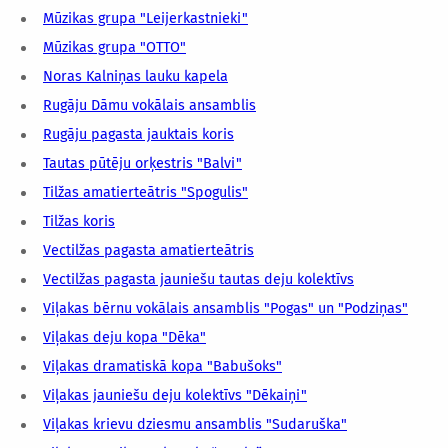
Mūzikas grupa "Leijerkastnieki"
Mūzikas grupa "OTTO"
Noras Kalniņas lauku kapela
Rugāju Dāmu vokālais ansamblis
Rugāju pagasta jauktais koris
Tautas pūtēju orķestris "Balvi"
Tilžas amatierteātris "Spogulis"
Tilžas koris
Vectilžas pagasta amatierteātris
Vectilžas pagasta jauniešu tautas deju kolektīvs
Viļakas bērnu vokālais ansamblis "Pogas" un "Podziņas"
Viļakas deju kopa "Dēka"
Viļakas dramatiskā kopa "Babušoks"
Viļakas jauniešu deju kolektīvs "Dēkaiņi"
Viļakas krievu dziesmu ansamblis "Sudaruška"