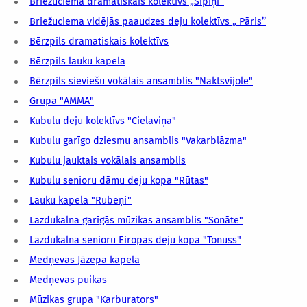
Briežuciema dramatiskais kolektīvs „Sipiņi”
Briežuciema vidējās paaudzes deju kolektīvs „ Pāris’’
Bērzpils dramatiskais kolektīvs
Bērzpils lauku kapela
Bērzpils sieviešu vokālais ansamblis "Naktsvijole"
Grupa "AMMA"
Kubulu deju kolektīvs "Cielaviņa"
Kubulu garīgo dziesmu ansamblis "Vakarblāzma"
Kubulu jauktais vokālais ansamblis
Kubulu senioru dāmu deju kopa "Rūtas"
Lauku kapela "Rubeņi"
Lazdukalna garīgās mūzikas ansamblis "Sonāte"
Lazdukalna senioru Eiropas deju kopa "Tonuss"
Medņevas Jāzepa kapela
Medņevas puikas
Mūzikas grupa "Karburators"