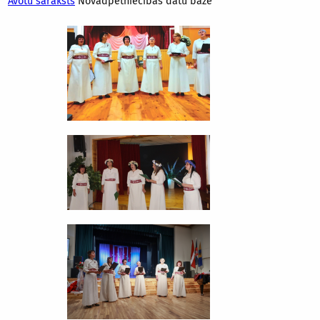
Avotu saraksts
Novadpētniecības datu bāzē