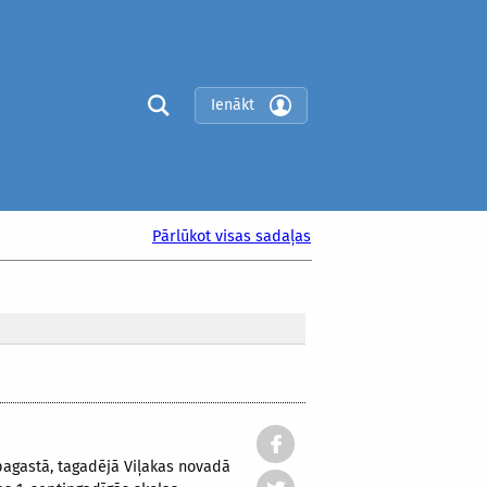
Ienākt
Pārlūkot visas sadaļas
pagastā, tagadējā Viļakas novadā