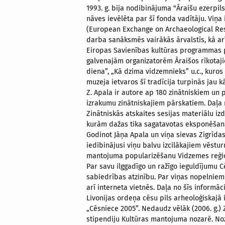
1993. g. bija nodibinājuma "Āraišu ezerpil
nāves ievēlēta par šī fonda vadītāju. Viņ
(European Exchange on Archaeological Res
darba sanāksmēs vairākās ārvalstīs, kā arī 
Eiropas Savienības kultūras programmas pro
galvenajām organizatorēm Āraišos rīkotaji
diena”, „Kā dzima vidzemnieks” u.c., kuros
muzeja ietvaros šī tradīcija turpinās jau 
Z. Apala ir autore ap 180 zinātniskiem un
izrakumu zinātniskajiem pārskatiem. Daļa n
Zinātniskās atskaites sesijas materiālu i
kurām dažas tika sagatavotas eksponēšanai 
Godinot Jāņa Apala un viņa sievas Zigrīda
iedibinājusi viņu balvu izcilākajiem vēst
mantojuma popularizēšanu Vidzemes reģion
Par savu ilggadīgo un ražīgo ieguldījumu C
sabiedrības atzinību. Par viņas nopelniem
arī interneta vietnēs. Daļa no šīs informāc
Livonijas ordeņa cēsu pils arheoloģiskajā 
„Cēsniece 2005”. Nedaudz vēlāk (2006. g.) Z
stipendiju Kultūras mantojuma nozarē. No