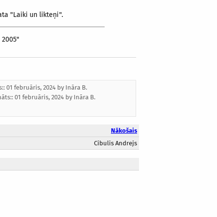
a "Laiki un likteņi".
- 2005"
s:: 01 februāris, 2024 by
Ināra B.
nāts::
01 februāris, 2024
by
Ināra B.
Nākošais
Cibulis Andrejs