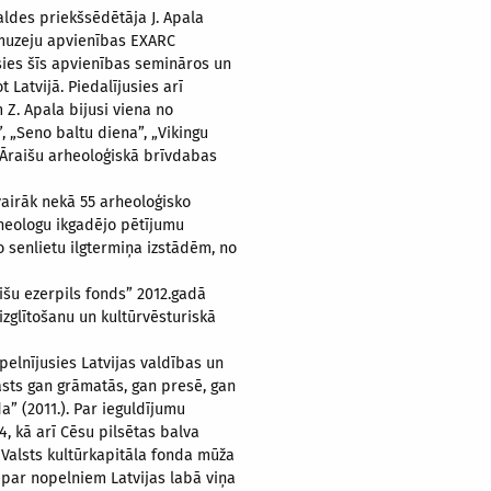
aldes priekšsēdētāja J. Apala
 muzeju apvienības EXARC
sies šīs apvienības semināros un
 Latvijā. Piedalījusies arī
 Z. Apala bijusi viena no
 „Seno baltu diena”, „Vikingu
. Āraišu arheoloģiskā brīvdabas
vairāk nekā 55 arheoloģisko
rheologu ikgadējo pētījumu
 senlietu ilgtermiņa izstādēm, no
išu ezerpils fonds” 2012.gadā
zglītošanu un kultūrvēsturiskā
pelnījusies Latvijas valdības un
āsts gan grāmatās, gan presē, gan
a” (2011.). Par ieguldījumu
, kā arī Cēsu pilsētas balva
n Valsts kultūrkapitāla fonda mūža
par nopelniem Latvijas labā viņa