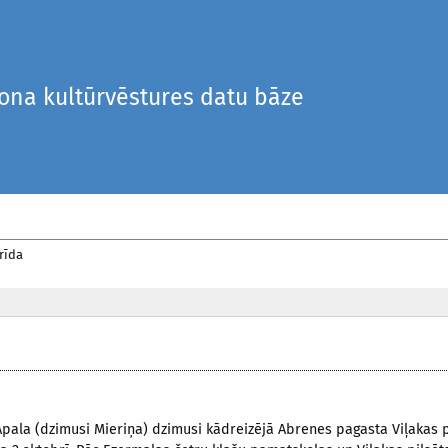
iona kultūrvēstures datu bāze
rīda
Apala (dzimusi Mieriņa) dzimusi kādreizējā Abrenes pagasta Viļakas 