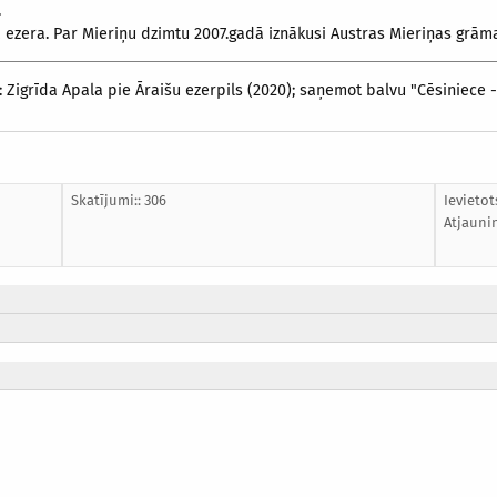
.
 ezera. Par Mieriņu dzimtu 2007.gadā iznākusi Austras Mieriņas grāmat
 Zigrīda Apala pie Āraišu ezerpils (2020); saņemot balvu "Cēsiniece 
Skatījumi:: 306
Ievietot
Atjauni