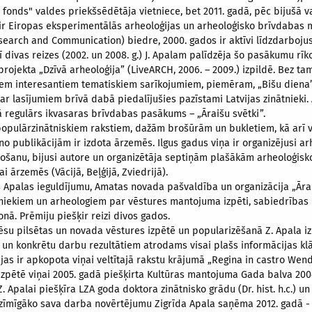
s fonds" valdes priekšsēdētāja vietniece, bet 2011. gadā, pēc bijušā v
a ir Eiropas eksperimentālās arheoloģijas un arheoloģisko brīvdabas
earch and Communication) biedre, 2000. gados ir aktīvi līdzdarboju
divas reizes (2002. un 2008. g.) J. Apalam palīdzēja šo pasākumu rīkot
jekta „Dzīvā arheoloģija” (LiveARCH, 2006. – 2009.) izpildē. Bez tam
em interesantiem tematiskiem sarīkojumiem, piemēram, „Bišu diena”,
 ar lasījumiem brīvā dabā piedalījušies pazīstami Latvijas zinātnieki
kā regulārs ikvasaras brīvdabas pasākums – „Āraišu svētki”.
 populārzinātniskiem rakstiem, dažām brošūrām un bukletiem, kā arī 
o publikācijām ir izdota ārzemēs. Ilgus gadus viņa ir organizējusi a
zdošanu, bijusi autore un organizētāja septiņām plašākām arheoloģisko
ārzemēs (Vācijā, Beļģijā, Zviedrijā).
s Apalas ieguldījumu, Amatas novada pašvaldība un organizācija „Āra
urniekiem un arheologiem par vēstures mantojuma izpēti, sabiedrības i
ā. Prēmiju piešķir reizi divos gados.
ēsu pilsētas un novada vēstures izpētē un popularizēšanā Z. Apala iz
 un konkrētu darbu rezultātiem atrodams visai plašs informācijas kl
ijas ir apkopota viņai veltītajā rakstu krājumā „Regina in castro Wend
izpētē viņai 2005. gadā piešķirta Kultūras mantojuma Gada balva 2004
. Apalai piešķīra LZA goda doktora zinātnisko grādu (Dr. hist. h.c.) u
zīmīgāko sava darba novērtējumu Zigrīda Apala saņēma 2012. gadā - 