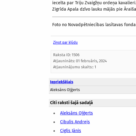
iecelta par Triju Zvaigžņu ordeņa kavalieri
Zigrīda Apala dzīvo lauku mājās pie Āraiša
Foto no Novadpētniecības lasītavas fonda:
Ziņot par kļūdu
Raksta ID: 1506
Atjaunināts:
01 februāris, 2024
Atjauninājumu skaits:: 1
Iepriekšējais
Aleksāns Oļģerts
Citi raksti šajā sadaļā
Aleksāns Oļģerts
Cibulis Andrejs
Ciglis Jānis