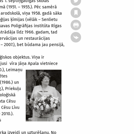
as 1. septiņgadīgās skolas
mā (1951. – 1955.). Pēc samērā
 arodskolā, viņa 1958. gadā sāka
ijas ķīmijas (vēlāk – Senlietu
avas Poligrāfijas institūta Rīgas
strādāja līdz 1966. gadam, tad
servācijas un restaurācijas
 – 2007.), bet būdama jau pensijā,
iskos objektus. Viņa ir
ijusi vīra Jāņa Apala vietniece
0.), Leimaņu
ētes
(1986.) un
), Priekuļu
eoloģiskā
kta Cēsu
ī Cēsu Līvu
 2010.).
s
arka izveidi un uzturēšanu. No