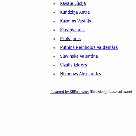
Kavale Lūcija
Kundziņa Antra
Kuzmins Vasīlijs
Kļaviņš Jānis
Prols Jānis
Putniņš Reinholds Valdemārs
Slavinska Valentīna
Vizulis Izidors
Ņikonovs Aleksandrs
Powered by KBPublisher
(Knowledge base software)