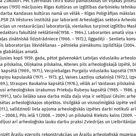
a 2.oktobrī. Pēc Ezermalas četru klašu pamatskolas un Viļakas pilsēt
nas (1951) mācījusies Rīgas Kultūras un izglītības darbinieku tehniku
a darba Kandavas kultūras namā un vēlāk – Rīgas Poligrāfijas mākslas
LPSR ZA Vēstures institūtā par laboranti Arheoloģijas sektora Arheoloģ
cijas un restaurācijas) laboratorijā, vienlaikus turpinot izglītību Mask
 Redaktoru fakultātē neklātienē(1958. – 1964.). Laborantes amatā viņa 
aļas zinātniskā līdzstrādniece (1966. – 1972.), ilggadēji - Senlietu kon
 šīs laboratorijas likvidēšanas – pētnieka pienākumu izpildītāja (2004.
ma glabātājas amatā.
jusies kopš 1959. gada, pētot galvenokārt Latvijas viduslaiku arheoloģ
pilskalna, Oliņkalna pilskalna, Altenes pils arheoloģiskajā izpētē, b
kapsētā (1969., 1971.), Vecpiebalgas
Purgaiļu viduslaiku kapsētā (197
piņu kapulaukā (1971. – 1973. g.), Vaives Lazdiņu uzkalniņā (1972.), izp
69.), Straupes Baukalna kapsētā (1976.), vēlāk arī Vaidavas pilskalnā 
jusi arheoloģiskos izrakumus Priekuļu Rubeņu kapsētā (1985. – 1986. g.
991.), taču lielāko sava darba mūža daļu viņa ir veltījusi Cēsīm: arh
sētas arheoloģiskajos objektos. Visilgākā un visnozīmīgākā izpēte vei
, 2011.), salīdzinoši liela apjoma arheoloģiskās izpētes darbi notikuši ar
– 2008.), Pils ielā 1 (2008. – 2009.) un pilskalnā Riekstu kalns (2009. –
dījusi arī arheoloģisko lauku darbu praksi Zviedrijas un Lielbritānija
rganizēt Āraišu ezerpils rekonstrukcijas un Āraišu arheoloģiskā muzejp