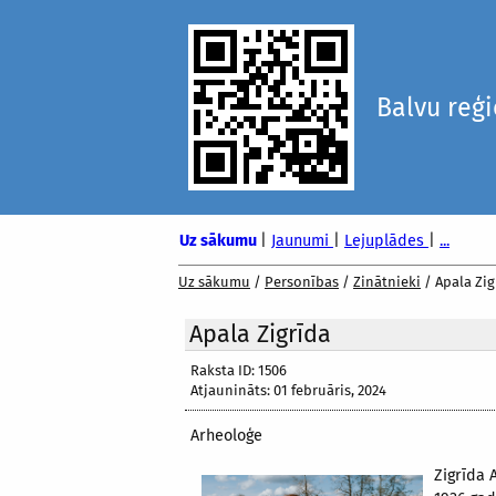
Balvu reģ
Uz sākumu
|
Jaunumi
|
Lejuplādes
|
...
Uz sākumu
/
Personības
/
Zinātnieki
/
Apala Zig
Apala Zigrīda
Raksta ID: 1506
Atjaunināts: 01 februāris, 2024
Arheoloģe
Zigrīda 