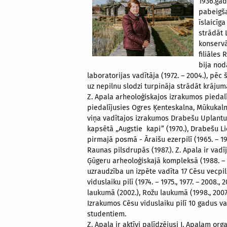
1936.gad
pabeigša
īslaicīg
strādāt 
konservā
filiāles
bija nod
laboratorijas vadītāja (1972. – 2004.), pēc
uz nepilnu slodzi turpināja strādāt krāju
Z. Apala arheoloģiskajos izrakumos piedalī
piedalījusies Ogres Ķenteskalna, Mūkukalna 
viņa vadītajos izrakumos Drabešu Uplantu 
kapsētā „Augstie kapi” (1970.), Drabešu Lie
pirmajā posmā - Āraišu ezerpilī (1965. – 19
Raunas pilsdrupās (1987.). Z. Apala ir vadī
Ģūgeru arheoloģiskajā kompleksā (1988. – 1
uzraudzība un izpēte vadīta 17 Cēsu vecpil
viduslaiku pilī (1974. – 1975., 1977. – 2008.
laukumā (2002.), Rožu laukumā (1998., 2007. 
Izrakumos Cēsu viduslaiku pilī 10 gadus va
studentiem.
Z. Apala ir aktīvi palīdzējusi J. Apalam o