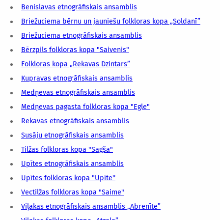
Benislavas etnogrāfiskais ansamblis
Briežuciema bērnu un jauniešu folkloras kopa „Soldanī”
Briežuciema etnogrāfiskais ansamblis
Bērzpils folkloras kopa "Saivenis"
Folkloras kopa „Rekavas Dzintars”
Kupravas etnogrāfiskais ansamblis
Medņevas etnogrāfiskais ansamblis
Medņevas pagasta folkloras kopa "Egle"
Rekavas etnogrāfiskais ansamblis
Susāju etnogrāfiskais ansamblis
Tilžas folkloras kopa "Sagša"
Upītes etnogrāfiskais ansamblis
Upītes folkloras kopa "Upīte''
Vectilžas folkloras kopa "Saime"
Viļakas etnogrāfiskais ansamblis „Abrenīte”