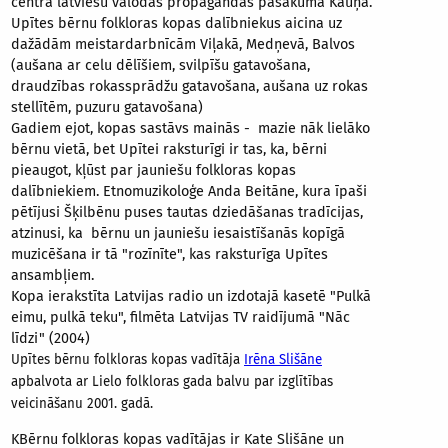
centra latviešu valodas propagandas pasākumā Kauņā.
Upītes bērnu folkloras kopas dalībniekus aicina uz
dažādām meistardarbnīcām Viļakā, Medņevā, Balvos
(aušana ar celu dēlīšiem, svilpīšu gatavošana,
draudzības rokassprādžu gatavošana, aušana uz rokas
stellītēm, puzuru gatavošana)
Gadiem ejot, kopas sastāvs mainās - mazie nāk lielāko
bērnu vietā, bet Upītei raksturīgi ir tas, ka, bērni
pieaugot, kļūst par jauniešu folkloras kopas
dalībniekiem. Etnomuzikoloģe Anda Beitāne, kura īpaši
pētījusi Šķilbēnu puses tautas dziedāšanas tradīcijas,
atzinusi, ka bērnu un jauniešu iesaistīšanās kopīgā
muzicēšana ir tā "rozīnīte", kas raksturīga Upītes
ansambļiem.
Kopa ierakstīta Latvijas radio un izdotajā kasetē "Pulkā
eimu, pulkā teku", filmēta Latvijas TV raidījumā "Nāc
līdzi" (2004)
Upītes bērnu folkloras kopas vadītāja
Irēna Slišāne
apbalvota ar Lielo folkloras gada balvu par izglītības
veicināšanu 2001. gadā.
KBērnu folkloras kopas vadītājas ir Kate Slišāne un