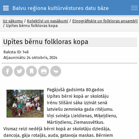
Balvu reģiona kultūrvēstures datu bāze
Uz sākumu
/
Kolektīvi un pasākumi
/
Etnogrāfiskie un folkloras ansambļi
/
Upītes bērnu folkloras kopa
Upītes bērnu folkloras kopa
Raksta ID: 148
Atjaunināts: 24 oktobris, 2024
Pagājušā gadsimta 80.gados
Upītes bērni kopā ar skolotāju
Irēnu Slišāni sāka izzināt senā
latviešu zemnieka gada ritējumu.
Viņi svinēja Lieldienas, Miķeļdienu,
Mārtiņdienu, Ziemassvētkus.
Vismaz reizi nedēļā bērni kopā ar skolotāju dziedāja,
dancoja, gāja rotaļās, auda, gatavoja maskas. Bērniem