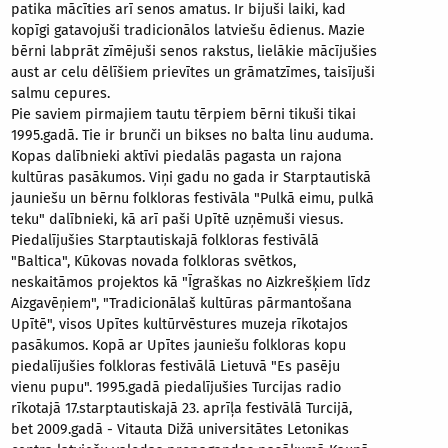
patika mācīties arī senos amatus. Ir bijuši laiki, kad
kopīgi gatavojuši tradicionālos latviešu ēdienus. Mazie
bērni labprāt zīmējuši senos rakstus, lielākie mācījušies
aust ar celu dēlīšiem prievītes un grāmatzīmes, taisījuši
salmu cepures.
Pie saviem pirmajiem tautu tērpiem bērni tikuši tikai
1995.gadā. Tie ir brunči un bikses no balta linu auduma.
Kopas dalībnieki aktīvi piedalās pagasta un rajona
kultūras pasākumos. Viņi gadu no gada ir Starptautiskā
jauniešu un bērnu folkloras festivāla "Pulkā eimu, pulkā
teku" dalībnieki, kā arī paši Upītē uzņēmuši viesus.
Piedalījušies Starptautiskajā folkloras festivālā
"Baltica", Kūkovas novada folkloras svētkos,
neskaitāmos projektos kā "Īgraškas no Aizkrešķiem līdz
Aizgavēņiem", "Tradicionālaš kultūras pārmantošana
Upītē", visos Upītes kultūrvēstures muzeja rīkotajos
pasākumos. Kopā ar Upītes jauniešu folkloras kopu
piedalījušies folkloras festivālā Lietuvā "Es pasēju
vienu pupu". 1995.gadā piedalījušies Turcijas radio
rīkotajā 17.starptautiskajā 23. aprīļa festivālā Turcijā,
bet 2009.gadā - Vitauta Dižā universitātes Letonikas