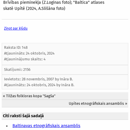
Brīvības pieminekļa (Z.Loginas foto); "Baltica" atlases
skatē Upītē (2024, A.Slišāna foto)
Ziņot par kļūdu
Raksta ID: 148
Atjaunināts:
24 oktobris, 2024
Atjauninājumu skaits:: 4
Skatījumi:: 2156
Ievietots:: 28 novembris, 2007 by
Ināra B.
Atjaunināts::
24 oktobris, 2024
by
Ināra B.
«
Tilžas folkloras kopa "Sagša"
Upītes etnogrāfiskais ansamblis
»
Citi raksti šajā sadaļā
Baltinavas etnogrāfiskais ansamblis