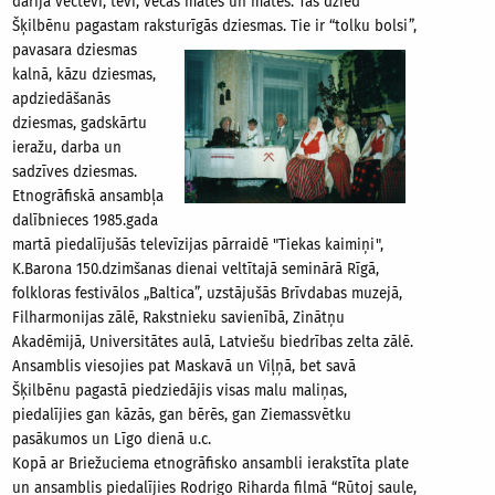
darīja vectēvi, tēvi, vecās mātes un mātes. Tas dzied
Šķilbēnu pagastam raksturīgās dziesmas. Tie ir “tolku bolsi”,
pavasara
dziesmas
kalnā, kāzu dziesmas,
apdziedāšanās
dziesmas, gadskārtu
ieražu, darba un
sadzīves dziesmas.
Etnogrāfiskā ansambļa
dalībnieces 1985.gada
martā piedalījušās televīzijas pārraidē "Tiekas kaimiņi",
K.Barona 150.dzimšanas dienai veltītajā seminārā Rīgā,
folkloras festivālos „Baltica”, uzstājušās Brīvdabas muzejā,
Filharmonijas zālē, Rakstnieku savienībā, Zinātņu
Akadēmijā, Universitātes aulā, Latviešu biedrības zelta zālē.
Ansamblis viesojies pat Maskavā un Viļņā, bet savā
Šķilbēnu pagastā piedziedājis visas malu maliņas,
piedalījies gan kāzās, gan bērēs, gan Ziemassvētku
pasākumos un Līgo dienā u.c.
Kopā ar Briežuciema etnogrāfisko ansambli ierakstīta plate
un ansamblis piedalījies Rodrigo Riharda filmā “Rūtoj saule,