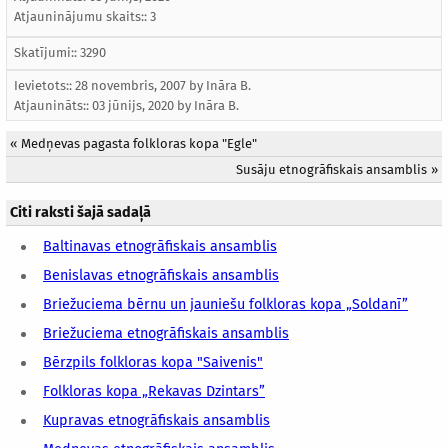
Atjauninājumu skaits:: 3
Skatījumi:: 3290
Ievietots:: 28 novembris, 2007 by
Ināra B.
Atjaunināts::
03 jūnijs, 2020
by
Ināra B.
«
Medņevas pagasta folkloras kopa "Egle"
Susāju etnogrāfiskais ansamblis
»
Citi raksti šajā sadaļā
Baltinavas etnogrāfiskais ansamblis
Benislavas etnogrāfiskais ansamblis
Briežuciema bērnu un jauniešu folkloras kopa „Soldanī”
Briežuciema etnogrāfiskais ansamblis
Bērzpils folkloras kopa "Saivenis"
Folkloras kopa „Rekavas Dzintars”
Kupravas etnogrāfiskais ansamblis