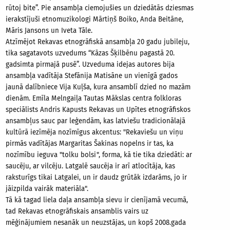
rūtoj bite”. Pie ansambļa ciemojušies un dziedātās dziesmas
ierakstījuši etnomuzikologi Mārtiņš Boiko, Anda Beitāne,
Māris Jansons un Iveta Tāle.
Atzīmējot Rekavas etnogrāfiskā ansambļa 20 gadu jubileju,
tika sagatavots uzvedums “Kāzas Šķilbēnu pagastā 20.
gadsimta pirmajā pusē”. Uzveduma idejas autores bija
ansambļa vadītāja Stefānija Matisāne un vienīgā gados
jaunā dalībniece Vija Kuļša, kura ansamblī dzied no mazām
dienām. Emīla Melngaiļa Tautas Mākslas centra folkloras
speciālists Andris Kapusts Rekavas un Upītes etnogrāfiskos
ansambļus sauc par leģendām, kas latviešu tradicionālajā
kultūrā iezīmēja nozīmīgus akcentus: "Rekaviešu un viņu
pirmās vadītājas Margaritas Šakinas nopelns ir tas, ka
nozīmību ieguva "tolku bolsi", forma, kā tie tika dziedāti: ar
saucēju, ar vilcēju. Latgalē saucēja ir arī atlocītāja, kas
raksturīgs tikai Latgalei, un ir daudz grūtāk izdarāms, jo ir
jāizpilda vairāk materiāla".
Tā kā tagad liela daļa ansambļa sievu ir cienījamā vecumā,
tad Rekavas etnogrāfiskais ansamblis vairs uz
mēģinājumiem nesanāk un neuzstājas, un kopš 2008.gada