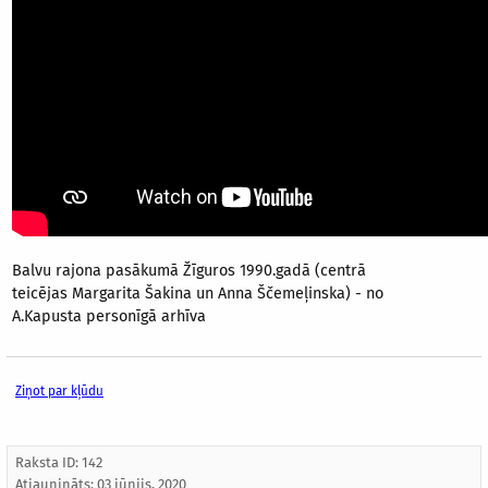
Balvu rajona pasākumā Žīguros 1990.gadā (centrā
teicējas Margarita Šakina un Anna Ščemeļinska) - no
A.Kapusta personīgā arhīva
Ziņot par kļūdu
Raksta ID: 142
Atjaunināts:
03 jūnijs, 2020