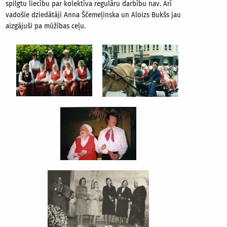
spilgtu liecību par kolektīva regulāru darbību nav. Arī
vadošie dziedātāji Anna Ščemeļinska un Aloizs Bukšs jau
aizgājuši pa mūžības ceļu.