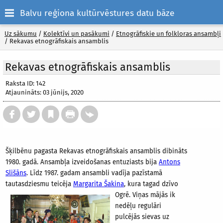
Balvu reģiona kultūrvēstures datu bāze
Uz sākumu
/
Kolektīvi un pasākumi
/
Etnogrāfiskie un folkloras ansambļi
/
Rekavas etnogrāfiskais ansamblis
Rekavas etnogrāfiskais ansamblis
Raksta ID: 142
Atjaunināts: 03 jūnijs, 2020
Šķilbēnu pagasta Rekavas etnogrāfiskais ansamblis dibināts
1980. gadā. Ansambļa izveidošanas entuziasts bija
Antons
Slišāns
. Līdz 1987. gadam ansambli vadīja pazīstamā
tautasdziesmu teicēja
Margarita Šakina
, kura tagad dzīvo
Ogrē. Viņas
mājās ik
nedēļu regulāri
pulcējās sievas uz