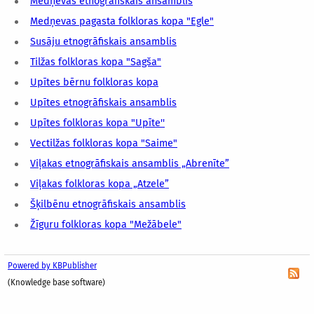
Medņevas etnogrāfiskais ansamblis
Medņevas pagasta folkloras kopa "Egle"
Susāju etnogrāfiskais ansamblis
Tilžas folkloras kopa "Sagša"
Upītes bērnu folkloras kopa
Upītes etnogrāfiskais ansamblis
Upītes folkloras kopa "Upīte''
Vectilžas folkloras kopa "Saime"
Viļakas etnogrāfiskais ansamblis „Abrenīte”
Viļakas folkloras kopa „Atzele”
Šķilbēnu etnogrāfiskais ansamblis
Žīguru folkloras kopa "Mežābele"
Powered by KBPublisher
(Knowledge base software)