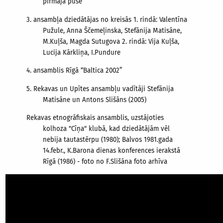
pirmajā pusē”
3.
ansambļa dziedātājas no kreisās 1. rindā: Valentīna
Pužule, Anna Ščemeļinska, Stefānija Matisāne,
M.Kuļša, Magda Sutugova 2. rindā: Vija Kuļša,
Lucija Kārkliņa, I.Pundure
4.
ansamblis Rīgā “Baltica 2002”
5.
Rekavas un Upītes ansambļu vadītāji Stefānija
Matisāne un Antons Slišāns (2005)
Rekavas etnogrāfiskais ansamblis, uzstājoties
kolhoza "Cīņa" klubā, kad dziedātājām vēl
nebija tautastērpu (1980); Balvos 1981.gada
14.febr., K.Barona dienas konferences ierakstā
Rīgā (1986) - foto no F.Slišāna foto arhīva