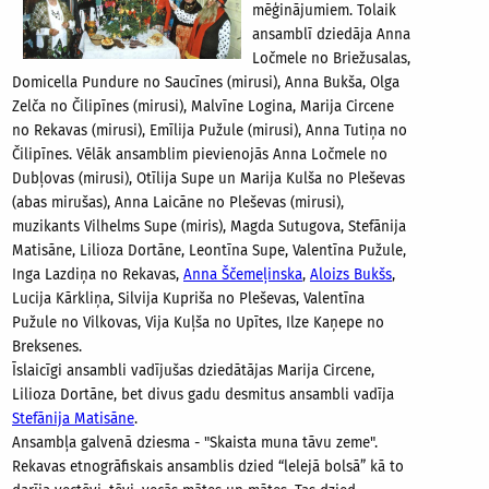
mēģinājumiem. Tolaik
ansamblī dziedāja Anna
Ločmele no Briežusalas,
Domicella Pundure no Saucīnes (mirusi), Anna Bukša, Olga
Zelča no Čilipīnes (mirusi), Malvīne Logina, Marija Circene
no Rekavas (mirusi), Emīlija Pužule (mirusi), Anna Tutiņa no
Čilipīnes. Vēlāk ansamblim pievienojās Anna Ločmele no
Dubļovas (mirusi), Otīlija Supe un Marija Kulša no Pleševas
(abas mirušas), Anna Laicāne no Pleševas (mirusi),
muzikants Vilhelms Supe (miris), Magda Sutugova, Stefānija
Matisāne, Lilioza Dortāne, Leontīna Supe, Valentīna Pužule,
Inga Lazdiņa no Rekavas,
Anna Ščemeļinska
,
Aloizs Bukšs
,
Lucija Kārkliņa, Silvija Kupriša no Pleševas, Valentīna
Pužule no Vilkovas, Vija Kuļša no Upītes, Ilze Kaņepe no
Breksenes.
Īslaicīgi ansambli vadījušas dziedātājas Marija Circene,
Lilioza Dortāne, bet divus gadu desmitus ansambli vadīja
Stefānija Matisāne
.
Ansambļa galvenā dziesma - "Skaista muna tāvu zeme".
Rekavas etnogrāfiskais ansamblis dzied “lelejā bolsā” kā to