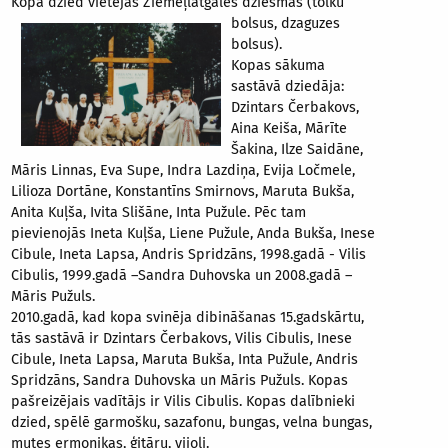
Kopa dzied vietējās Ziemeļlatgales dziesmas (tolku
bolsus, dzaguzes
bolsus).
Kopas sākuma
sastāvā dziedāja:
Dzintars Čerbakovs,
Aina Keiša, Mārīte
Šakina, Ilze Saidāne,
Māris Linnas, Eva Supe, Indra Lazdiņa, Evija Ločmele,
Lilioza Dortāne, Konstantīns Smirnovs, Maruta Bukša,
Anita Kuļša, Ivita Slišāne, Inta Pužule. Pēc tam
pievienojās Ineta Kuļša, Liene Pužule, Anda Bukša, Inese
Cibule, Ineta Lapsa, Andris Spridzāns, 1998.gadā - Vilis
Cibulis, 1999.gadā –Sandra Duhovska un 2008.gadā –
Māris Pužuls.
2010.gadā, kad kopa svinēja dibināšanas 15.gadskārtu,
tās sastāvā ir Dzintars Čerbakovs, Vilis Cibulis, Inese
Cibule, Ineta Lapsa, Maruta Bukša, Inta Pužule, Andris
Spridzāns, Sandra Duhovska un Māris Pužuls. Kopas
pašreizējais vadītājs ir Vilis Cibulis. Kopas dalībnieki
dzied, spēlē garmošku, sazafonu, bungas, velna bungas,
mutes ermoņikas, ģitāru, vijoli.