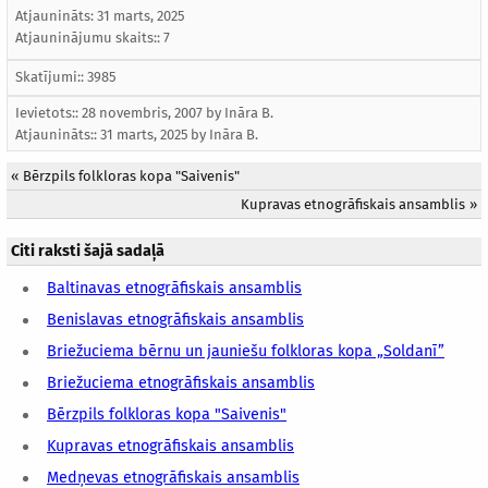
Atjaunināts:
31 marts, 2025
Atjauninājumu skaits:: 7
Skatījumi:: 3985
Ievietots:: 28 novembris, 2007 by
Ināra B.
Atjaunināts::
31 marts, 2025
by
Ināra B.
«
Bērzpils folkloras kopa "Saivenis"
Kupravas etnogrāfiskais ansamblis
»
Citi raksti šajā sadaļā
Baltinavas etnogrāfiskais ansamblis
Benislavas etnogrāfiskais ansamblis
Briežuciema bērnu un jauniešu folkloras kopa „Soldanī”
Briežuciema etnogrāfiskais ansamblis
Bērzpils folkloras kopa "Saivenis"
Kupravas etnogrāfiskais ansamblis
Medņevas etnogrāfiskais ansamblis