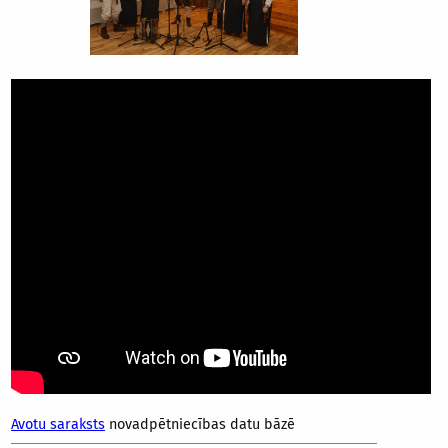
Avotu saraksts
novadpētniecības datu bāzē