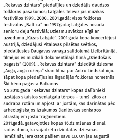
„Rekavas dzintars” piedalījies un dziedājis daudzos
folkloras pasākumos; Latgales Televīzijas mūzikas
festivālos 1999., 2000., 2001.gadā; visos folkloras
festivālos „Baltica” no 1997.gada; Latgales novada
senioru deju festivālā; Dziesmu svētkos Rīgā ar
uzvedumu „Kāzas Latgalē”. 2001.gadā kopa koncertējusi
Austrijā, dziedājusi Pitalovas pilsētas svētkos,
piedalījusies Daugavas vanagu salidojumā Lielbritānijā,
filmējusies muzikāli dokumentālajā filmā „Dziedošais
pagasts” (2009). „Rekavas dzintara” dziedātā dziesma
„Auga, auga rūžeņa” skan filmā par Antru Liedskalniņu.
Tāpat kopa piedalījusies ikgadējās folkloras nometnēs
Šķilbēnu pagasta Balkanos.
No 2010.gada "Rekavas dzintars" kopas dalībnieki
uzstājas skaistos senlatgaļu tērpos – tumši zilos ar
sudraba rotām un apjosti ar jostām, kas darinātas pēc
arheoloģiskajos izrakumos Daņilovkas senkapos
atrastajiem jostu fragmentiem.
2011.gadā, gatavojoties kopas 16.dzimšanas dienai,
radās doma, ka vajadzētu dziedātās dziesmas
iemūžināt, ierakstot pašiem savu CD. Un jau augustā