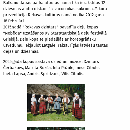
Balkanu dabas parka atpūtas namā tika ierakstītas 12
dziesmas audio diskam "Iz vacuo okas sukruma...", kura
prezentācija Rekavas kultūras namā notika 2012.gada
18.februārī
2015.gadā "Rekavas dzintars" pavadīja deju kopas
"Nebēda" uzstāšanos XV Starptautiskajā deju festivālā
Grieķijā. Deju kopa te piedalījās ar horeogrāfisku
uzvedumu, iekļaujot Latgalei raksturīgās latviešu tautas
dejas un dziesmas.
2025.gadā kopas sastāvā dzied un muzicē: Dzintars
Čerbakovs, Maruta Bukša, Inta Pužule, Inese Cibule,
Ineta Lapsa, Andris Spridzāns, Vilis Cibulis.