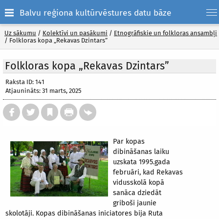
Balvu reģiona kultūrvēstures datu bāze
Uz sākumu
/
Kolektīvi un pasākumi
/
Etnogrāfiskie un folkloras ansambļi
/
Folkloras kopa „Rekavas Dzintars”
Folkloras kopa „Rekavas Dzintars”
Raksta ID: 141
Atjaunināts: 31 marts, 2025
Par kopas
dibināšanas laiku
uzskata 1995.gada
februāri, kad Rekavas
vidusskolā kopā
sanāca dziedāt
griboši jaunie
skolotāji. Kopas dibināšanas iniciatores bija Ruta