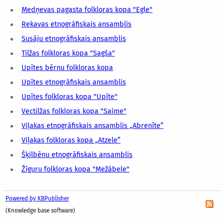
Medņevas pagasta folkloras kopa "Egle"
Rekavas etnogrāfiskais ansamblis
Susāju etnogrāfiskais ansamblis
Tilžas folkloras kopa "Sagša"
Upītes bērnu folkloras kopa
Upītes etnogrāfiskais ansamblis
Upītes folkloras kopa "Upīte''
Vectilžas folkloras kopa "Saime"
Viļakas etnogrāfiskais ansamblis „Abrenīte”
Viļakas folkloras kopa „Atzele”
Šķilbēnu etnogrāfiskais ansamblis
Žīguru folkloras kopa "Mežābele"
Powered by KBPublisher
(Knowledge base software)