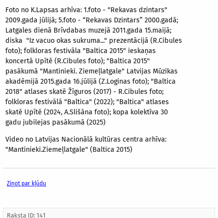
Foto no K.Lapsas arhīva: 1.foto - "Rekavas dzintars"
2009.gada jūlijā; 5.foto - “Rekavas Dzintars” 2000.gadā;
Latgales dienā Brīvdabas muzejā 2011.gada 15.maijā;
diska "Iz vacuo okas sukruma..." prezentācijā (R.Cibules
foto); folkloras festivāla "Baltica 2015" ieskaņas
koncertā Upītē (R.Cibules foto); "Baltica 2015"
pasākumā "Mantinieki. Ziemeļlatgale" Latvijas Mūzikas
akadēmijā 2015.gada 16.jūlijā (Z.Loginas foto); "Baltica
2018" atlases skatē Žīguros (2017) - R.Cibules foto;
folkloras festivālā "Baltica" (2022); "Baltica" atlases
skatē Upītē (2024, A.Slišāna foto); kopa kolektīva 30
gadu jubilejas pasākumā (2025)
Video no Latvijas Nacionālā kultūras centra arhīva:
"Mantinieki.Ziemeļlatgale" (Baltica 2015)
Ziņot par kļūdu
Raksta ID: 141