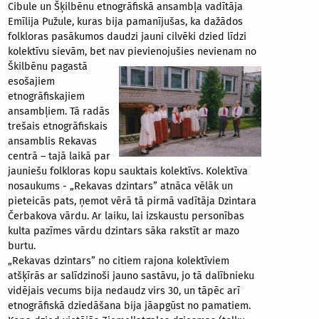
Cibule un Šķilbēnu etnogrāfiskā ansambļa vadītāja
Emīlija Pužule, kuras bija pamanījušas, ka dažādos
folkloras pasākumos daudzi jauni cilvēki dzied līdzi
kolektīvu sievām, bet nav pievienojušies
nevienam no
Škilbēnu pagastā
esošajiem
etnogrāfiskajiem
ansambļiem. Tā radās
trešais etnogrāfiskais
ansamblis Rekavas
centrā – tajā laikā par
jauniešu folkloras kopu sauktais kolektīvs. Kolektīva
nosaukums - „Rekavas dzintars” atnāca vēlāk un
pieteicās pats, ņemot vērā tā pirmā vadītāja Dzintara
Čerbakova vārdu. Ar laiku, lai izskaustu personības
kulta pazīmes vārdu dzintars sāka rakstīt ar mazo
burtu.
„Rekavas dzintars” no citiem rajona kolektīviem
atšķīrās ar salīdzinoši jauno sastāvu, jo tā dalībnieku
vidējais vecums bija nedaudz virs 30, un tāpēc arī
etnogrāfiskā dziedāšana bija jāapgūst no pamatiem.