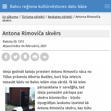
Balvu reģiona kultūrvēstures datu bāze
Uz sākumu
/
Tūrisma objekti
/
Apskates objekti
/
Antona Rimoviča
skvērs
Antona Rimoviča skvērs
Raksta ID: 1373
Atjaunināts: 04 februāris, 2021
Ideja godināt katoļu priesteri Antonu Rimoviču nāca no
Tilžas prāvesta Alberta Budžes, kurš bija ieteicis
nosaukt kādu no Balvu ielām viņa vārdā. Tā kā ielas
pārsaukšana ir sarežģīta, tad
ideja pamazām pārtapa par
skvēra būvniecību - bijušo
tipogrāfijas laukumu izveidot kā
Antona Rimoviča skvēru, kas būtu