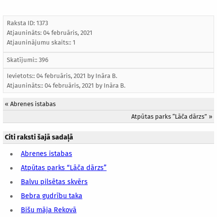
Raksta ID: 1373
Atjaunināts:
04 februāris, 2021
Atjauninājumu skaits:: 1
Skatījumi:: 396
Ievietots:: 04 februāris, 2021 by
Ināra B.
Atjaunināts::
04 februāris, 2021
by
Ināra B.
«
Abrenes istabas
Atpūtas parks “Lāča dārzs”
»
Citi raksti šajā sadaļā
Abrenes istabas
Atpūtas parks “Lāča dārzs”
Balvu pilsētas skvērs
Bebra gudrību taka
Bišu māja Rekovā