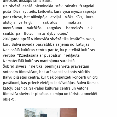
diecēzes bīskaps Jānis Bulis.
Uz skvērā esošā pieminekļa stāv rakstīts “Latgolai
poša Dīva syuteits. Leitovīts, kurs vysu myužu sapņōja
par Leitovu, bet nūkolpōja Latvijai. Mōkslinīks, kurs
atstōjis vērteigu sakralōs mōkslas
montōjumu vairōkōs Latgolas bazneicōs. Teik
saukts par Bolvu mīsta dybynōtōju.”
2018.gada aprīlī A.Rimoviča skvērā tika iestādīts ozols,
kuru Balvu novada pašvaldība saņēma no Latvijas
Nacionālā kultūras centra par to, ka pieteiktā kultūras
vērtība "Dziedāšana ar pusbalsu" ir iekļauta
Nemateriālā kultūras mantojuma sarakstā.
Šobrīd skvērs ir ne tikai piemiņas vieta prāvestam
Antonam Rimovičam, bet arī skaisti sakopts stūrītis
Balvu pilsētas centrā, kur tiek organizēti koncerti un citi
pasākumi, kas priecē vietējos iedzīvotājus. Balvu Romas
katoļu baznīca, Sakrālās kultūras centrs un Antona
Rimoviča skvērs ir pilsētas ciemiņu un tūristu apmeklēti
objekti.