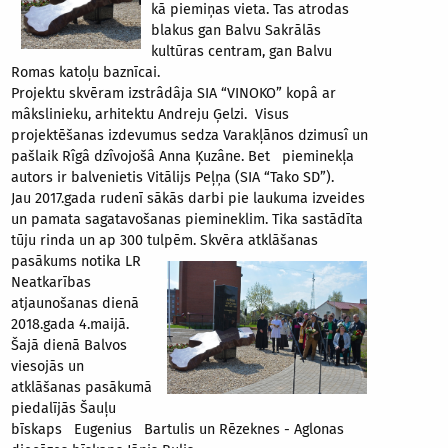
kā piemiņas vieta. Tas atrodas
blakus gan Balvu Sakrālās
kultūras centram, gan Balvu
Romas katoļu baznīcai.
Projektu skvēram izstrâdâja SIA “VINOKO” kopâ ar
mâkslinieku, arhitektu Andreju Ģelzi. Visus
projektēšanas izdevumus sedza Varakļānos dzimusî un
pašlaik Rîgâ dzîvojošâ Anna Ķuzâne. Bet pieminekļa
autors ir balvenietis Vitālijs Peļņa (SIA “Tako SD”).
Jau 2017.gada rudenī sākās darbi pie laukuma izveides
un pamata sagatavošanas piemineklim. Tika sastādīta
tūju rinda un ap 300 tulpēm. Skvēra atklāšanas
pasākums notika LR
Neatkarības
atjaunošanas dienā
2018.gada 4.maijā.
Šajā dienā Balvos
viesojās un
atklāšanas pasākumā
piedalījās Šauļu
bīskaps Eugenius Bartulis un Rēzeknes - Aglonas