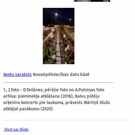
Avotu saraksts
Novadpētniecības datu bāzē
1., 2.foto - D.Teilānes; pērējie foto no A.Putniņas foto
arhīva: pieminekļa atklāšana (2018), Balvu pūtēju
orķestra koncerts pie laukuma, prāvests Mārtiņš Klušs
atklājot pasākumu (2020)
Ziņot par kļūdu