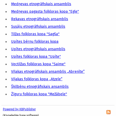
Medņevas etnogrāfiskais ansamblis
Medņevas pagasta folkloras kopa "Egle"
Rekavas etnogrāfiskais ansamblis
Susāju etnogrāfiskais ansamblis
Tilžas folkloras kopa "Sagša"
Upītes bērnu folkloras kopa
Upītes etnogrāfiskais ansamblis
Upītes folkloras kopa "Upīte''
Vectilžas folkloras kopa "Saime"
Viļakas etnogrāfiskais ansamblis „Abrenīte”
Viļakas folkloras kopa „Atzele”
Šķilbēnu etnogrāfiskais ansamblis
Žīguru folkloras kopa "Mežābele"
Powered by KBPublisher
(Knowledge base software)