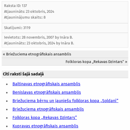
Raksta ID: 137
Atjaunināts:
23 oktobris, 2024
Atjauninājumu skaits:: 8
Skatījumi:: 3119
Ievietots:: 28 novembris, 2007 by
Ināra B.
Atjaunināts::
23 oktobris, 2024
by
Ināra B.
«
Briežuciema etnogrāfiskais ansamblis
Folkloras kopa „Rekavas Dzintars”
»
Citi raksti šajā sadaļā
Baltinavas etnogrāfiskais ansamblis
Benislavas etnogrāfiskais ansamblis
Briežuciema bērnu un jauniešu folkloras kopa „Soldanī”
Briežuciema etnogrāfiskais ansamblis
Folkloras kopa „Rekavas Dzintars”
Kupravas etnogrāfiskais ansamblis