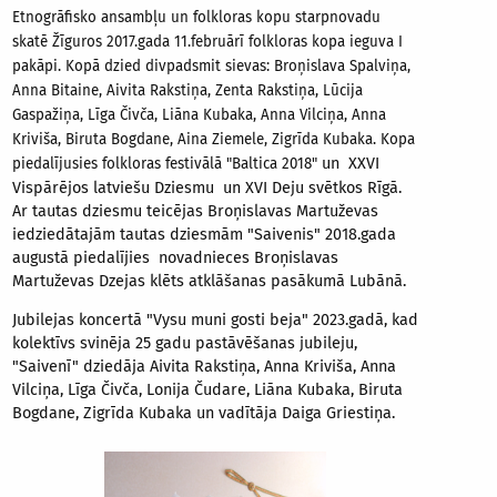
Etnogrāfisko ansambļu un folkloras kopu starpnovadu
skatē Žīguros 2017.gada 11.februārī folkloras kopa ieguva I
pakāpi. Kopā dzied divpadsmit sievas: Broņislava Spalviņa,
Anna Bitaine, Aivita Rakstiņa, Zenta Rakstiņa, Lūcija
Gaspažiņa, Līga Čivča, Liāna Kubaka, Anna Vilciņa, Anna
Kriviša, Biruta Bogdane, Aina Ziemele, Zigrīda Kubaka. Kopa
un XXVI
piedalījusies folkloras festivālā "Baltica 2018"
Vispārējos latviešu Dziesmu un XVI Deju svētkos Rīgā.
Ar tautas dziesmu teicējas Broņislavas Martuževas
iedziedātajām tautas dziesmām "Saivenis" 2018.gada
augustā piedalījies novadnieces Broņislavas
Martuževas Dzejas klēts atklāšanas pasākumā Lubānā.
Jubilejas koncertā "Vysu muni gosti beja" 2023.gadā, kad
kolektīvs svinēja 25 gadu pastāvēšanas jubileju,
"Saivenī" dziedāja Aivita Rakstiņa, Anna Kriviša, Anna
Vilciņa, Līga Čivča, Lonija Čudare, Liāna Kubaka, Biruta
Bogdane, Zigrīda Kubaka un vadītāja Daiga Griestiņa.