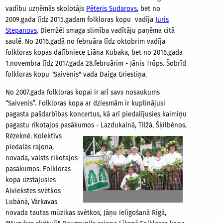
vadību uzņēmās skolotājs
Pēteris Sudarovs
, bet no
2009.gada līdz 2015.gadam folkloras kopu vadīja
Juris
Stepanovs
. Diemžēl smaga slimība vadītāju paņēma citā
saulē. No 2016.gadā no februāra līdz oktobrim vadīja
folkloras kopas dalībniece Liāna Kubaka, bet no 2016.gada
1.novembra līdz 2017.gada 28.februārim - Jānis Trūps. Šobrīd
folkloras kopu "Saivenis" vada Daiga Griestiņa.
No 2007.gada folkloras kopai ir arī savs nosaukums
“Saivenis”. Folkloras kopa ar dziesmām ir kuplinājusi
pagasta pašdarbības koncertus, kā arī piedalījusies kaimiņu
pagastu rīkotajos pasākumos - Lazdukalnā, Tilžā, Šķilbēnos,
Rēzeknē. Kolektīvs
piedalās rajona,
novada, valsts rīkotajos
pasākumos. Folkloras
kopa uzstājusies
Aiviekstes svētkos
Lubānā, Vārkavas
novada tautas mūzikas svētkos, Jāņu ielīgošanā Rīgā,