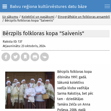
Balvu reģiona kultūrvēstures datu bāze
Uz sākumu
/
Kolektīvi un pasākumi
/
Etnogrāfiskie un folkloras ansambļi
/
Bērzpils folkloras kopa "Saivenis"
Bērzpils folkloras kopa "Saivenis"
Raksta ID: 137
Atjaunināts: 23 oktobris, 2024
Bērzpils folkloras kopa
dibināta 1997. gadā.
Sākumā kolektīvu
vadīja kluba vadītāja
Sarma Rakstiņa, bet pēc
tam - dziedātājas
Tamāra Zelča un Anna
Poševa. 2006. gadā