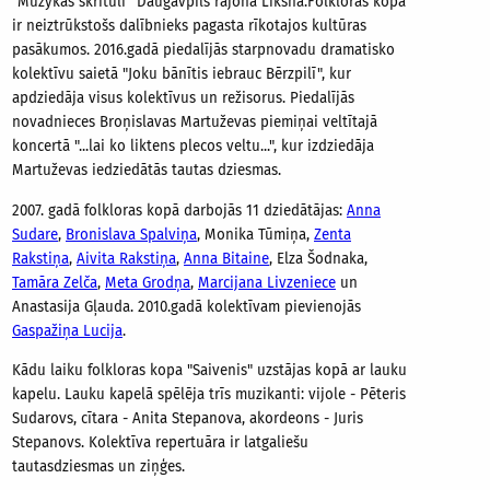
"Muzykas skritulī" Daugavpils rajona Līksnā.Folkloras kopa
ir neiztrūkstošs dalībnieks pagasta rīkotajos kultūras
pasākumos. 2016.gadā piedalījās starpnovadu dramatisko
kolektīvu saietā "Joku bānītis iebrauc Bērzpilī", kur
apdziedāja visus kolektīvus un režisorus. Piedalījās
novadnieces Broņislavas Martuževas piemiņai veltītajā
koncertā "...lai ko liktens plecos veltu...", kur izdziedāja
Martuževas iedziedātās tautas dziesmas.
2007. gadā folkloras kopā darbojās 11 dziedātājas:
Anna
Sudare
,
Bronislava Spalviņa
, Monika Tūmiņa,
Zenta
Rakstiņa
,
Aivita Rakstiņa
,
Anna Bitaine
, Elza Šodnaka,
Tamāra Zelča
,
Meta Grodņa
,
Marcijana Livzeniece
un
Anastasija Gļauda. 2010.gadā kolektīvam pievienojās
Gaspažiņa Lucija
.
Kādu laiku folkloras kopa "Saivenis" uzstājas kopā ar lauku
kapelu. Lauku kapelā spēlēja trīs muzikanti: vijole - Pēteris
Sudarovs, cītara - Anita Stepanova, akordeons - Juris
Stepanovs. Kolektīva repertuāra ir latgaliešu
tautasdziesmas un ziņģes.