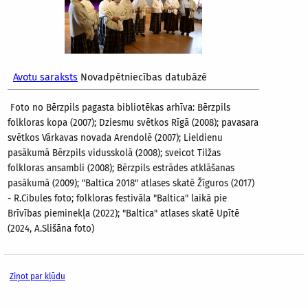
Avotu saraksts
Novadpētniecības datubāzē
Foto no Bērzpils pagasta bibliotēkas arhīva:
Bērzpils
folkloras kopa (2007); Dziesmu svētkos Rīgā (2008); pavasara
svētkos Vārkavas novada Arendolē (2007); Lieldienu
pasākumā Bērzpils vidusskolā (2008); sveicot Tilžas
folkloras ansambli (2008); Bērzpils estrādes atklāšanas
pasākumā (2009); "Baltica 2018" atlases skatē Žīguros (2017)
- R.Cibules foto; folkloras festivāla "Baltica" laikā pie
Brīvības pieminekļa (2022); "Baltica" atlases skatē Upītē
(2024, A.Slišāna foto)
Ziņot par kļūdu