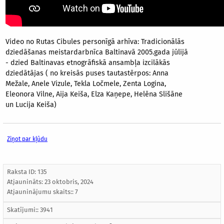
Video no Rutas Cibules personīgā arhīva: Tradicionālās
dziedāšanas meistardarbnīca Baltinavā 2005.gada jūlijā
- dzied Baltinavas etnogrāfiskā ansambļa izcilākās
dziedātājas ( no kreisās puses tautastērpos: Anna
Mežale, Anele Vizule, Tekla Ločmele, Zenta Logina,
Eleonora Vilne, Aija Keiša, Elza Kaņepe, Helēna Slišāne
un Lucija Keiša)
Ziņot par kļūdu
Raksta ID: 135
Atjaunināts:
23 oktobris, 2024
Atjauninājumu skaits:: 7
Skatījumi:: 3941