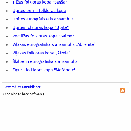
Tilžas folkloras kopa "Sagša"
Upītes bērnu folkloras kopa
Upītes etnogrāfiskais ansamblis
Upītes folkloras kopa "Upīte''
Vectilžas folkloras kopa "Saime"
Viļakas etnogrāfiskais ansamblis „Abrenīte”
Viļakas folkloras kopa „Atzele”
Šķilbēnu etnogrāfiskais ansamblis
Žīguru folkloras kopa "Mežābele"
Powered by KBPublisher
(Knowledge base software)