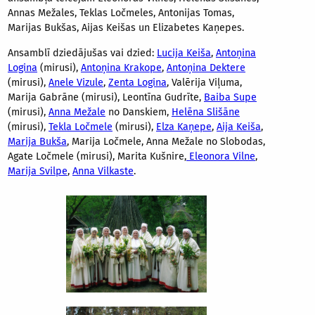
Annas Mežales, Teklas Ločmeles, Antonijas Tomas,
Marijas Bukšas, Aijas Keišas un Elizabetes Kaņepes.
Ansamblī dziedājušas vai dzied:
Lucija Keiša
,
Antoņina
Logina
(mirusi),
Antoņina Krakope
,
Antoņina Dektere
(mirusi),
Anele Vizule
,
Zenta Logina
, Valērija Viļuma,
Marija Gabrāne (mirusi), Leontīna Gudrīte,
Baiba Supe
(mirusi),
Anna Mežale
no Danskiem,
Helēna Slišāne
(mirusi),
Tekla Ločmele
(mirusi),
Elza Kaņepe
,
Aija Keiša
,
Marija Bukša
, Marija Ločmele, Anna Mežale no Slobodas,
Agate Ločmele (mirusi), Marita Kušnire,
Eleonora Vilne
,
Marija Svilpe
,
Anna Vilkaste
.