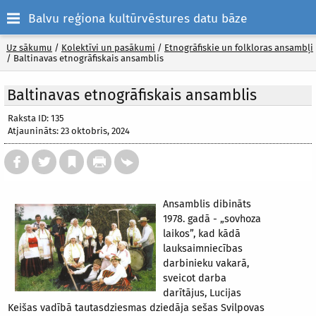
Balvu reģiona kultūrvēstures datu bāze
Uz sākumu
/
Kolektīvi un pasākumi
/
Etnogrāfiskie un folkloras ansambļi
/
Baltinavas etnogrāfiskais ansamblis
Baltinavas etnogrāfiskais ansamblis
Raksta ID: 135
Atjaunināts: 23 oktobris, 2024
Ansamblis dibināts
1978. gadā - „sovhoza
laikos”, kad kādā
lauksaimniecības
darbinieku vakarā,
sveicot darba
darītājus, Lucijas
Keišas vadībā tautasdziesmas dziedāja sešas Svilpovas