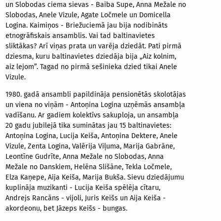
un Slobodas ciema sievas - Baiba Supe, Anna Mežale no
Slobodas, Anele Vizule, Agate Ločmele un Domicella
Logina. Kaimiņos - Briežuciemā jau bija nodibināts
etnogrāfiskais ansamblis. Vai tad baltinavietes
sliktākas? Arī viņas prata un varēja dziedāt. Pati pirmā
dziesma, kuru baltinavietes dziedāja bija „Aiz kolnim,
aiz lejom”. Tagad no pirmā sešinieka dzied tikai Anele
Vizule.
1980. gadā ansambli papildināja pensionētās skolotājas
un viena no viņām - Antoņina Logina uzņēmās ansambļa
vadīšanu. Ar gadiem kolektīvs sakuploja, un ansambļa
20 gadu jubilejā tika suminātas jau 15 baltinavietes:
Antoņina Logina, Lucija Keiša, Antoņina Dektere, Anele
Vizule, Zenta Logina, Valērija Viļuma, Marija Gabrāne,
Leontīne Gudrīte, Anna Mežale no Slobodas, Anna
Mežale no Danskiem, Helēna Slišāne, Tekla Ločmele,
Elza Kaņepe, Aija Keiša, Marija Bukša. Sievu dziedājumu
kuplināja muzikanti - Lucija Keiša spēlēja cītaru,
Andrejs Rancāns - vijoli, Juris Keišs un Aija Keiša -
akordeonu, bet Jāzeps Keišs - bungas.