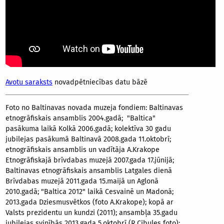
Avotu saraksts
novadpētniecības datu bāzē
Foto no Baltinavas novada muzeja fondiem: Baltinavas
etnogrāfiskais ansamblis 2004.gadā; "Baltica"
pasākuma laikā Kolkā 2006.gadā; kolektīva 30 gadu
jubilejas pasākumā Baltinavā 2008.gada 11.oktobrī;
etnogrāfiskais ansamblis un vadītāja A.Krakope
Etnogrāfiskajā brīvdabas muzejā 2007.gada 17.jūnijā;
Baltinavas etnogrāfiskais ansamblis Latgales dienā
Brīvdabas muzejā 2011.gada 15.maijā un Aglonā
2010.gadā; "Baltica 2012" laikā Cesvainē un Madonā;
2013.gada Dziesmusvētkos (foto A.Krakope); kopā ar
Valsts prezidentu un kundzi (2011); ansambļa 35.gadu
jubilejas svinībās 2013.gada 5.oktobrī (R.Cibules foto);