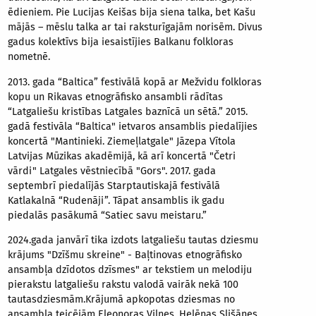
ēdieniem. Pie Lucijas Keišas bija siena talka, bet Kašu
mājās – mēslu talka ar tai raksturīgajām norisēm. Divus
gadus kolektīvs bija iesaistījies Balkanu folkloras
nometnē.
2013. gada “Baltica” festivālā kopā ar Mežvidu folkloras
kopu un Rikavas etnogrāfisko ansambli rādītas
“Latgaliešu kristības Latgales baznīcā un sētā.” 2015.
gadā festivāla “Baltica" ietvaros ansamblis piedalījies
koncertā "Mantinieki. Ziemeļlatgale" Jāzepa Vītola
Latvijas Mūzikas akadēmijā, kā arī koncertā "Četri
vārdi" Latgales vēstniecībā "Gors". 2017. gada
septembrī piedalījās Starptautiskajā festivālā
Katlakalnā “Rudenāji”. Tāpat ansamblis ik gadu
piedalās pasākumā “Satiec savu meistaru.”
2024.gada janvārī tika izdots latgaliešu tautas dziesmu
krājums "Dzīšmu skreine" - Baļtinovas etnogrāfisko
ansambļa dzīdotos dzīsmes" ar tekstiem un melodiju
pierakstu latgaliešu rakstu valodā vairāk nekā 100
tautasdziesmām.Krājumā
apkopotas dziesmas no
ansambļa teicējām Eleonoras Vilnes, Helēnas Slišānes,