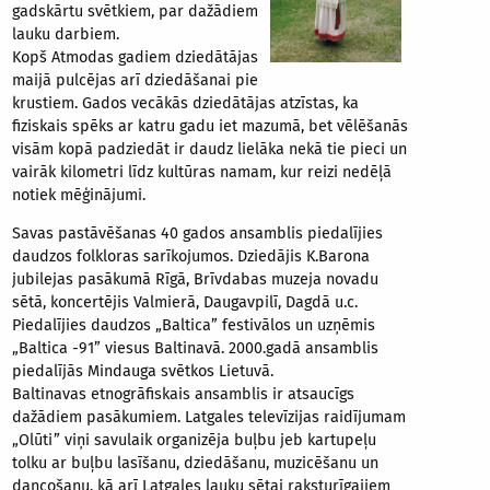
gadskārtu svētkiem, par dažādiem
lauku darbiem.
Kopš Atmodas gadiem dziedātājas
maijā pulcējas arī dziedāšanai pie
krustiem. Gados vecākās dziedātājas atzīstas, ka
fiziskais spēks ar katru gadu iet mazumā, bet vēlēšanās
visām kopā padziedāt ir daudz lielāka nekā tie pieci un
vairāk kilometri līdz kultūras namam, kur reizi nedēļā
notiek mēģinājumi.
Savas pastāvēšanas 40 gados ansamblis piedalījies
daudzos folkloras sarīkojumos. Dziedājis K.Barona
jubilejas pasākumā Rīgā, Brīvdabas muzeja novadu
sētā, koncertējis Valmierā, Daugavpilī, Dagdā u.c.
Piedalījies daudzos „Baltica” festivālos un uzņēmis
„Baltica -91” viesus Baltinavā. 2000.gadā ansamblis
piedalījās Mindauga svētkos Lietuvā.
Baltinavas etnogrāfiskais ansamblis ir atsaucīgs
dažādiem pasākumiem. Latgales televīzijas raidījumam
„Olūti” viņi savulaik organizēja buļbu jeb kartupeļu
tolku ar buļbu lasīšanu, dziedāšanu, muzicēšanu un
dancošanu, kā arī Latgales lauku sētai raksturīgajiem