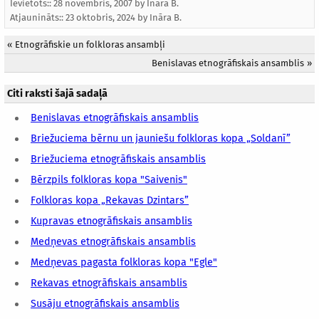
Ievietots:: 28 novembris, 2007 by
Ināra B.
Atjaunināts::
23 oktobris, 2024
by
Ināra B.
«
Etnogrāfiskie un folkloras ansambļi
Benislavas etnogrāfiskais ansamblis
»
Citi raksti šajā sadaļā
Benislavas etnogrāfiskais ansamblis
Briežuciema bērnu un jauniešu folkloras kopa „Soldanī”
Briežuciema etnogrāfiskais ansamblis
Bērzpils folkloras kopa "Saivenis"
Folkloras kopa „Rekavas Dzintars”
Kupravas etnogrāfiskais ansamblis
Medņevas etnogrāfiskais ansamblis
Medņevas pagasta folkloras kopa "Egle"
Rekavas etnogrāfiskais ansamblis
Susāju etnogrāfiskais ansamblis