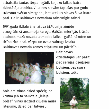
atbalstīja tautas tērpa iegādi, ko juku laikos katra
dziedātāja atpirka. Villaines sievām tapušas par godu
Dziesmu svētku simtgadei, bet kreklus sievas šuva katra
pati. Tie ir Baltinavas novadam raksturīgie raksti.
1991.gadā G.Gabrāne izšuva M.Putniņa zīmēto
etnogrāfiskā ansambļa karogu. Gaišās, mierīgās krāsās
atainots mazā novada atmodas laiks – gaišā nākotne un
ticība rītdienai. Vārpu un ozola vainags izsaka
Baltinavas novada zemes stiprumu un pārticību.
Baltinavas
dziedātājas var pazīt
pēc sērīgās dzeguzes
bolsiem, pavasara
bolsiem, tolku
bolsiem. Viņas dzied spēcīgi no
krūtīm jeb tā sauktajā „lelejā
bolsā”. Viņas izdzied cilvēka mūža
ritējumu, dzied par latviešu