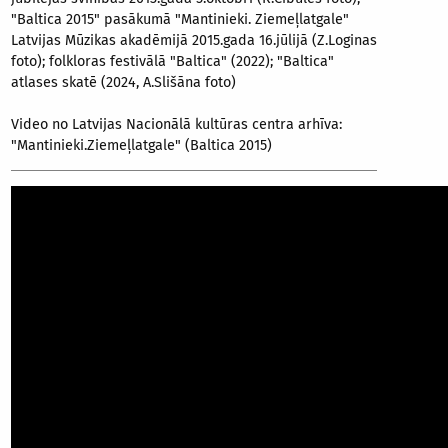
"Baltica 2015" pasākumā "Mantinieki. Ziemeļlatgale"
Latvijas Mūzikas akadēmijā 2015.gada 16.jūlijā (Z.Loginas
foto); folkloras festivālā "Baltica" (2022); "Baltica"
atlases skatē (2024, A.Slišāna foto)
Video no Latvijas Nacionālā kultūras centra arhīva:
"Mantinieki.Ziemeļlatgale" (Baltica 2015)