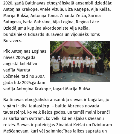
2020. gadā Baltinavas etnogrāfiskajā ansamblī dziedāja:
Antoņina Krakope, Anele Vizule, Elza Kaņepe, Aija Keiša,
Marija Bukša, Antonija Toma, Zinaida Zelča, Sarma
Sutugova, Iveta Gabrāne, Aija Logina, Regīna Lāce.
Dziedājumu kuplina akordeoniste Aija Keiša,
bundzinieks Eduards Buravecs un vijolnieks Toms
Buravecs.
Pēc Antoņinas Loginas
nāves 2004.gada
augustā kolektīvu
vadīja Maruta
Ločmele, tad no 2007.
gada līdz 2024.gadam
vadīja Antoņina Krakope, tagad Marija Bukša
Baltinavas etnogrāfiskā ansambļa sievas ir bagātas, jo
viņām ir divi tautastērpi – baltie Abrenes novada
tautastērpi, ko velk lielos godos, un tumši melni brunči
ar sarkanām svītrām, ko velk ikdienišķākās iziešanu
reizēs. Sievas ir pateicīgas Zinaīdai Keišai un Dzintaram
Meščanovam, kuri vēl saimniecības laikos saprata un