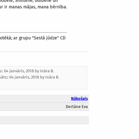
 Dobelē, Smiltenē, Gulbenē un
. Tur ir manas mājas, mana bērnība.
otēkā; ar grupu "Sestā jūdze" CD
s:: 04 janvāris, 2018 by
Ināra B.
nāts::
04 janvāris, 2018
by
Ināra B.
Nākošais
Dortāne Eva