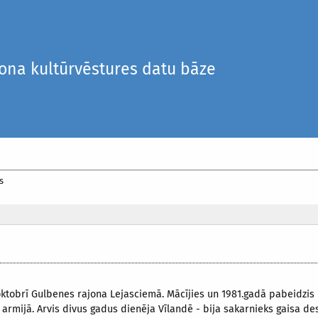
iona kultūrvēstures datu bāze
s
oktobrī Gulbenes rajona Lejasciemā. Mācījies un 1981.gadā pabeidzis
s armijā. Arvis divus gadus dienēja Vīlandē - bija sakarnieks gaisa d