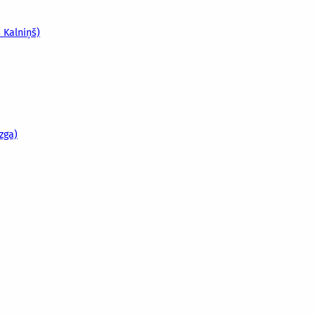
s Kalniņš)
zga)