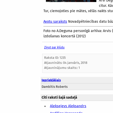
Arvi Deg
citur. K
Tur, ciemojoties pie mātes, vēlās nakts stu
Avotu saraksts
Novadpētniecības datu bā
Foto no A.Deguma personīgā arhīva: Arvis 
izdošanas koncertā (2012)
Ziņot par kļūdu
Raksta ID: 1235
Atjaunināts:
04 janvāris, 2018
Atjauninājumu skaits:: 1
Iepriekšējais
Dambītis Roberts
Citi raksti šajā sadaļā
Aleksejevs Aleksandrs