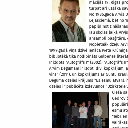
mācijās 19. Rīgas pro
turpat arī uzsāka sa
No 1986.gada Arvis 
Lejasciemā, bet no 1
papildinot zināšanas
Jau skolas laikā Arv
ansamblī basģitāru, d
Nopietnāk dzeju Arvi
1999.gadā viņa dzīvē ienāca Iveta Krūmiņa
bibliotēkā tika nodibināts Gulbenes literā
Ir izdots "Autogrāfs I" (2002),
"Autogrāfs II"
Arvim Degumam ir izdoti divi kopkrājumi a
vīns" (2011), un kopkrājums ar Guntu Kraul
Deguma dzejas krājums "Es esmu atvars, ne
dzejas ir publicēts izdevumos "Dzirkstele"
Cieša sa
Gedrovič
populārā
esmu atv
"Iebrien
vairākas