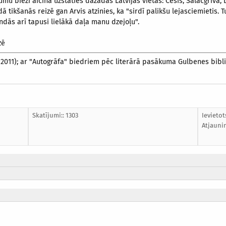
umu bieži aicina uzstāties dažādās Latvijas vietās: Cēsīs, Salacgrīvā,
ādā tikšanās reizē gan Arvis atzinies, ka "sirdī palikšu lejasciemietis
ndās arī tapusi lielākā daļa manu dzejoļu".
zē
(2011); ar "Autogrāfa" biedriem pēc literārā pasākuma Gulbenes bibli
Skatījumi:: 1303
Ievietot
Atjauni