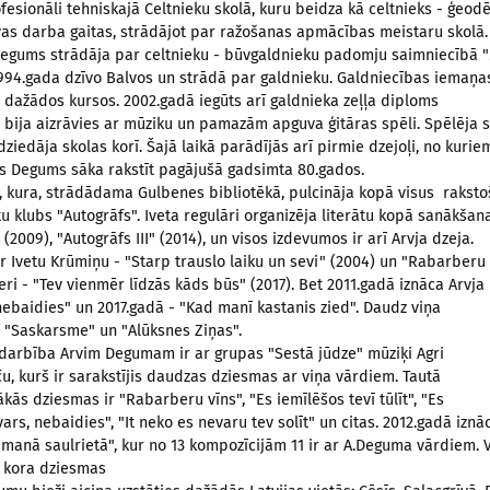
fesionāli tehniskajā Celtnieku skolā, kuru beidza kā celtnieks - ģeodē
vas darba gaitas, strādājot par ražošanas apmācības meistaru skolā.
Degums strādāja par celtnieku - būvgaldnieku padomju saimniecībā "
994.gada dzīvo Balvos un strādā par galdnieku. Galdniecības iemaņa
 dažādos kursos. 2002.gadā iegūts arī galdnieka zeļļa diploms
is bija aizrāvies ar mūziku un pamazām apguva ģitāras spēli. Spēlēja 
ziedāja skolas korī. Šajā laikā parādījās arī pirmie dzejoļi, no kuri
s Degums sāka rakstīt pagājušā gadsimta 80.gados.
, kura, strādādama Gulbenes bibliotēkā, pulcināja kopā visus rakstoš
tu klubs "Autogrāfs". Iveta regulāri organizēja literātu kopā sanākš
 (2009), "Autogrāfs III" (2014), un visos izdevumos ir arī Arvja dzeja.
r Ivetu Krūmiņu - "Starp trauslo laiku un sevi" (2004) un "Rabarberu
eri - "Tev vienmēr līdzās kāds būs" (2017). Bet 2011.gadā iznāca Arvja
baidies" un 2017.gadā - "Kad manī kastanis zied". Daudz viņa
, "Saskarsme" un "Alūksnes Ziņas".
darbība Arvim Degumam ir ar grupas "Sestā jūdze" mūziķi Agri
u, kurš ir sarakstījis daudzas dziesmas ar viņa vārdiem. Tautā
kās dziesmas ir "Rabarberu vīns", "Es iemīlēšos tevī tūlīt", "Es
ars, nebaidies", "It neko es nevaru tev solīt" un citas. 2012.gadā iz
 manā saulrietā", kur no 13 kompozīcijām 11 ir ar A.Deguma vārdiem. 
 kora dziesmas