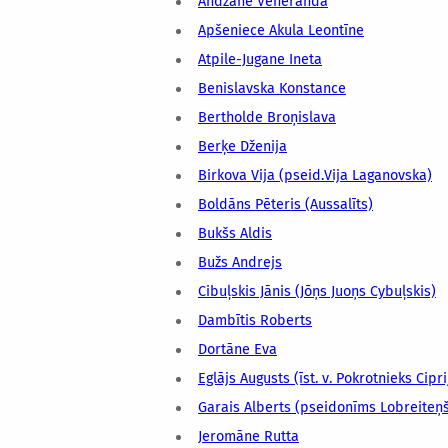
Andžāne Veneranda
Apšeniece Akula Leontīne
Atpile-Jugane Ineta
Benislavska Konstance
Bertholde Broņislava
Berķe Dženija
Birkova Vija (pseid.Vija Laganovska)
Boldāns Pēteris (Aussalīts)
Bukšs Aldis
Bužs Andrejs
Cibuļskis Jānis (Jōņs Juoņs Cybuļskis)
Dambītis Roberts
Dortāne Eva
Eglājs Augusts (īst. v. Pokrotnieks Cipr
Garais Alberts (pseidonīms Lobreiteņ
Jeromāne Rutta