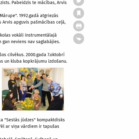
zists. Pabeidzis te mācības, Arvis
Mārupe". 1992.gadā atgriezās
s Arvis apguvis pašmācības ceļā,
skolas vokāli instrumentālajā
em gan neviens nav saglabājies.
os cilvēkus. 2000.gada 7.oktobrī
anas un kluba kopkrājumu izdošanu.
nāca "Sestās jūdzes" kompaktdisks
Vēl ar viņa vārdiem ir tapušas