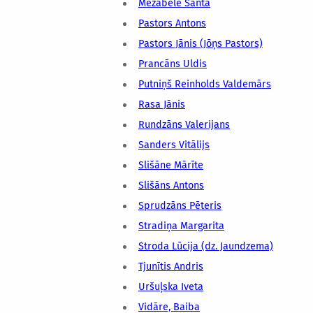
Mežābele Santa
Pastors Antons
Pastors Jānis (Jōņs Pastors)
Prancāns Uldis
Putniņš Reinholds Valdemārs
Rasa Jānis
Rundzāns Valerijans
Sanders Vitālijs
Slišāne Mārīte
Slišāns Antons
Sprudzāns Pēteris
Stradiņa Margarita
Stroda Lūcija (dz. Jaundzema)
Tjunītis Andris
Uršuļska Iveta
Vidāre, Baiba