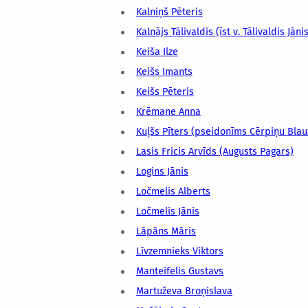
Kalniņš Pēteris
Kalnājs Tālivaldis (īst v. Tālivaldis Jāni
Keiša Ilze
Keišs Imants
Keišs Pēteris
Krēmane Anna
Kuļšs Pīters (pseidonīms Cērpiņu Blau
Lasis Fricis Arvīds (Augusts Pagars)
Logins Jānis
Ločmelis Alberts
Ločmelis Jānis
Lāpāns Māris
Līvzemnieks Viktors
Manteifelis Gustavs
Martuževa Broņislava