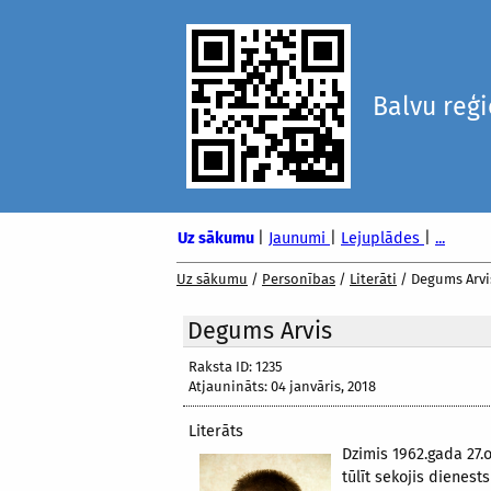
Balvu reģ
Uz sākumu
|
Jaunumi
|
Lejuplādes
|
...
Uz sākumu
/
Personības
/
Literāti
/
Degums Arvi
Degums Arvis
Raksta ID: 1235
Atjaunināts: 04 janvāris, 2018
Literāts
Dzimis 1962.gada 27.
tūlīt sekojis dienest