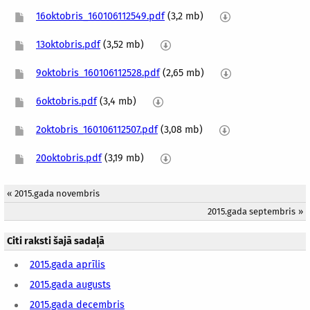
16oktobris_160106112549.pdf
(3,2 mb)
13oktobris.pdf
(3,52 mb)
9oktobris_160106112528.pdf
(2,65 mb)
6oktobris.pdf
(3,4 mb)
2oktobris_160106112507.pdf
(3,08 mb)
20oktobris.pdf
(3,19 mb)
«
2015.gada novembris
2015.gada septembris
»
Citi raksti šajā sadaļā
2015.gada aprīlis
2015.gada augusts
2015.gada decembris