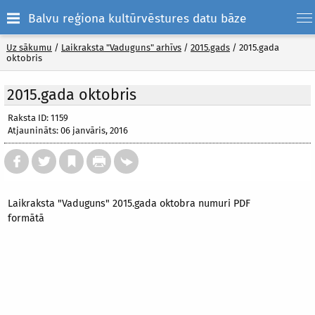
Balvu reģiona kultūrvēstures datu bāze
Uz sākumu
/
Laikraksta "Vaduguns" arhīvs
/
2015.gads
/
2015.gada
oktobris
2015.gada oktobris
Raksta ID: 1159
Atjaunināts: 06 janvāris, 2016
Laikraksta "Vaduguns" 2015.gada oktobra numuri PDF
formātā