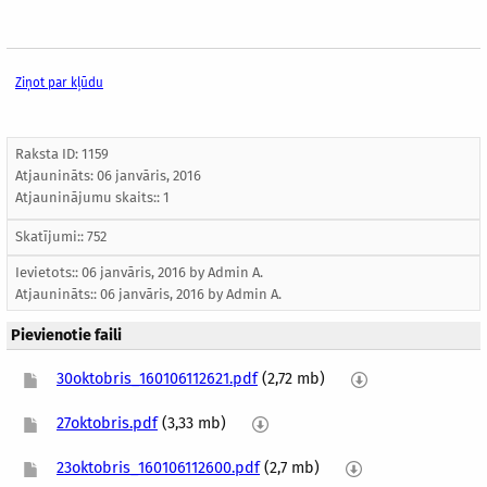
Ziņot par kļūdu
Raksta ID: 1159
Atjaunināts:
06 janvāris, 2016
Atjauninājumu skaits:: 1
Skatījumi:: 752
Ievietots:: 06 janvāris, 2016 by
Admin A.
Atjaunināts::
06 janvāris, 2016
by
Admin A.
Pievienotie faili
30oktobris_160106112621.pdf
(2,72 mb)
27oktobris.pdf
(3,33 mb)
23oktobris_160106112600.pdf
(2,7 mb)