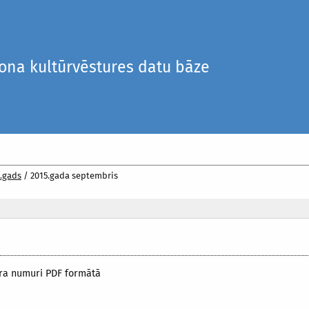
iona kultūrvēstures datu bāze
.gads
/
2015.gada septembris
ra numuri PDF formātā