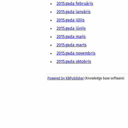
2015.gada februāris
2015.gada janvāris
2015.gada jūlijs
2015.gada jūnijs
2015.gada maijs
2015.gada marts
2015.gada novembris
2015.gada oktobris
Powered by KBPublisher
(Knowledge base software)