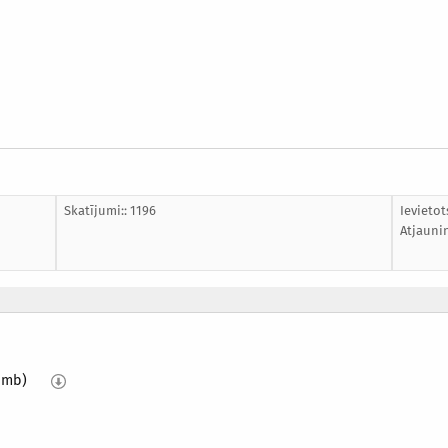
Skatījumi:: 1196
Ievietot
Atjauni
6 mb)