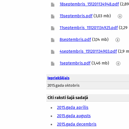
18septembris_151201134948.pdf
(2,8
15septembris.pdf
(3,03 mb)
11septembris_151201134925.pdf
(2,29
8septembris.pdf
(3,14 mb)
4septembris_151201134903.pdf
(2,9 
1septembris.pdf
(3,46 mb)
Iepriekšējais
2015.gada oktobris
Citi raksti šajā sadaļā
2015.gada aprīlis
2015.gada augusts
2015.gada decembris