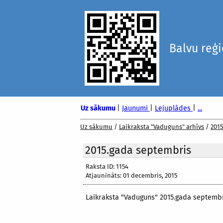
Balvu reģ
Uz sākumu
|
Jaunumi
|
Lejuplādes
|
...
Uz sākumu
/
Laikraksta "Vaduguns" arhīvs
/
2015
2015.gada septembris
Raksta ID: 1154
Atjaunināts: 01 decembris, 2015
Laikraksta "Vaduguns" 2015.gada septemb