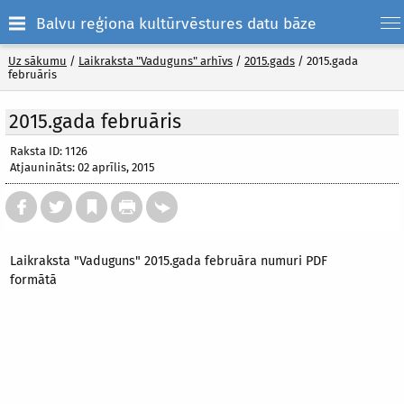
Balvu reģiona kultūrvēstures datu bāze
Uz sākumu
/
Laikraksta "Vaduguns" arhīvs
/
2015.gads
/
2015.gada
februāris
2015.gada februāris
Raksta ID: 1126
Atjaunināts: 02 aprīlis, 2015
Laikraksta "Vaduguns" 2015.gada februāra numuri PDF
formātā