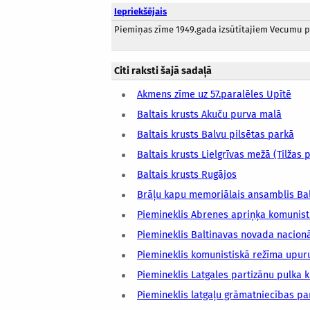
Iepriekšējais
Piemiņas zīme 1949.gada izsūtītajiem Vecumu 
Citi raksti šajā sadaļā
Akmens zīme uz 57.paralēles Upītē
Baltais krusts Akuču purva malā
Baltais krusts Balvu pilsētas parkā
Baltais krusts Lielgrīvas mežā (Tilžas 
Baltais krusts Rugājos
Brāļu kapu memoriālais ansamblis Ba
Piemineklis Abrenes apriņķa komunist
Piemineklis Baltinavas novada nacionā
Piemineklis komunistiskā režīma upur
Piemineklis Latgales partizānu pulka k
Piemineklis latgaļu grāmatniecības pa