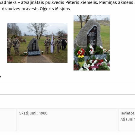
ovadnieks – atvaļinātais pulkvedis Pēteris Ziemelis. Piemiņas akmens a
 draudzes prāvests Oļģerts Misjūns.
ē
Skatījumi:: 1980
Ievietot
Atjauni