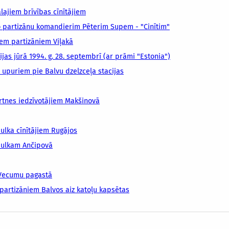
lajiem brīvības cīnītājiem
 partizānu komandierim Pēterim Supem - "Cinītim"
iem partizāniem Viļakā
as jūrā 1994. g. 28. septembrī (ar prāmi "Estonia")
upuriem pie Balvu dzelzceļa stacijas
rtnes iedzīvotājiem Makšinovā
ulka cīnītājiem Rugājos
pulkam Ančipovā
 Vecumu pagastā
partizāniem Balvos aiz katoļu kapsētas