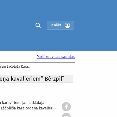
Ienākt
Pārlūkot visas sadaļas
 un Lāčplēša Kara...
eņa kavalieriem” Bērzpilī
 karavīriem. Jaunatklātajā
r Lāčplēša kara ordeņa kavalieri –