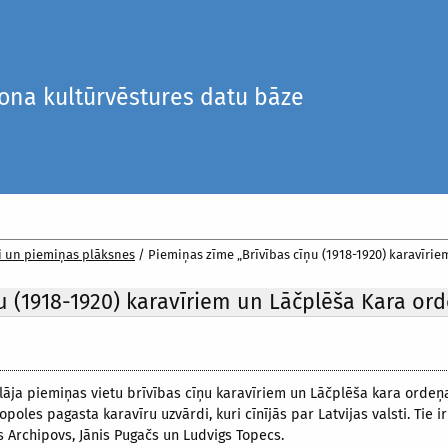
iona kultūrvēstures datu bāze
i un piemiņas plāksnes
/
Piemiņas zīme „Brīvības cīņu (1918-1920) karavīriem
u (1918-1920) karavīriem un Lāčplēša Kara ord
lāja piemiņas vietu brīvības cīņu karavīriem un Lāčplēša kara ordeņa
oles pagasta karavīru uzvārdi, kuri cīnījās par Latvijas valsti. Tie i
s Archipovs, Jānis Pugačs un Ludvigs Topecs.