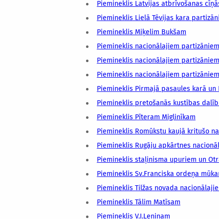
Piemineklis Latvijas atbrīvošanas cīņā
Piemineklis Lielā Tēvijas kara partizā
Piemineklis Miķelim Bukšam
Piemineklis nacionālajiem partizānie
Piemineklis nacionālajiem partizānie
Piemineklis nacionālajiem partizāniem
Piemineklis Pirmajā pasaules karā un 
Piemineklis pretošanās kustības dal
Piemineklis Pīteram Miglinīkam
Piemineklis Romūkstu kaujā kritušo na
Piemineklis Rugāju apkārtnes nacionā
Piemineklis staļinisma upuriem un Otr
Piemineklis Sv.Franciska ordeņa mūk
Piemineklis Tilžas novada nacionālaji
Piemineklis Tālim Matīsam
Piemineklis V.I.Ļeņinam