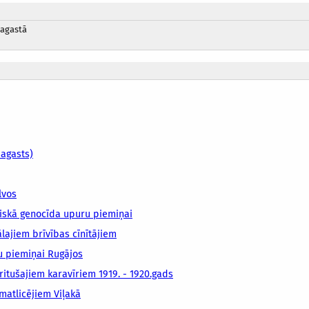
pagastā
pagasts)
lvos
iskā genocīda upuru piemiņai
lajiem brīvības cīnītājiem
u piemiņai Rugājos
ritušajiem karavīriem 1919. - 1920.gads
matlicējiem Viļakā