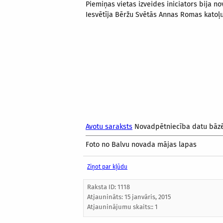
Piemiņas vietas izveides iniciators bija n
Iesvētīja Bēržu Svētās Annas Romas katoļu
Avotu saraksts
Novadpētniecība datu bāz
Foto no Balvu novada mājas lapas
Ziņot par kļūdu
Raksta ID: 1118
Atjaunināts:
15 janvāris, 2015
Atjauninājumu skaits:: 1