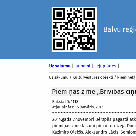
Balvu reģ
Uz sākumu
|
Jaunumi
|
Lejuplādes
|
...
Uz sākumu
/
Kultūrvēstures objekti
/
Pieminekļ
Piemiņas zīme „Brīvības cīņ
Raksta ID: 1118
Atjaunināts: 15 janvāris, 2015
2014.gada 7.novembrī Bērzpils pagastā atk
piemiņas zīmē lasāmi piecu toreizējā Domop
Kazimirs Olekšs, Aleksandrs Lācis, Semjon