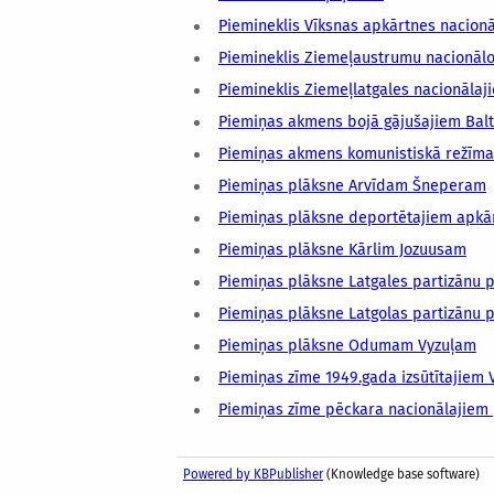
Piemineklis Vīksnas apkārtnes nacionā
Piemineklis Ziemeļaustrumu nacionālo
Piemineklis Ziemeļlatgales nacionālaj
Piemiņas akmens bojā gājušajiem Baltij
Piemiņas akmens komunistiskā režīma 
Piemiņas plāksne Arvīdam Šneperam
Piemiņas plāksne deportētajiem apkā
Piemiņas plāksne Kārlim Jozuusam
Piemiņas plāksne Latgales partizānu p
Piemiņas plāksne Latgolas partizānu 
Piemiņas plāksne Odumam Vyzuļam
Piemiņas zīme 1949.gada izsūtītajiem
Piemiņas zīme pēckara nacionālajiem 
Powered by KBPublisher
(Knowledge base software)