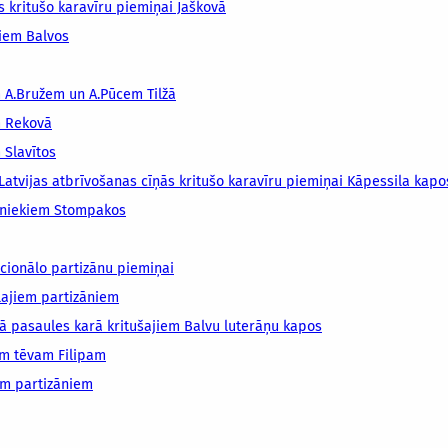
s kritušo karavīru piemiņai Jaškovā
niem Balvos
m A.Bružem un A.Pūcem Tilžā
m Rekovā
 Slavītos
Latvijas atbrīvošanas cīņās kritušo karavīru piemiņai Kāpessila kapo
ībniekiem Stompakos
cionālo partizānu piemiņai
lajiem partizāniem
ā pasaules karā kritušajiem Balvu luterāņu kapos
am tēvam Filipam
em partizāniem