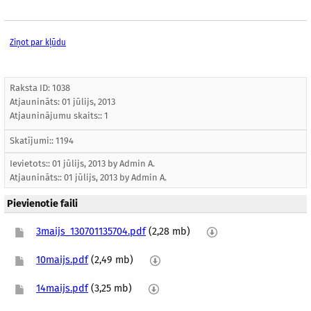
Ziņot par kļūdu
Raksta ID: 1038
Atjaunināts:
01 jūlijs, 2013
Atjauninājumu skaits:: 1
Skatījumi:: 1194
Ievietots:: 01 jūlijs, 2013 by
Admin A.
Atjaunināts::
01 jūlijs, 2013
by
Admin A.
Pievienotie faili
3maijs_130701135704.pdf
(2,28 mb)
10maijs.pdf
(2,49 mb)
14maijs.pdf
(3,25 mb)