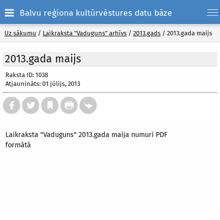
Balvu reģiona kultūrvēstures datu bāze
Uz sākumu
/
Laikraksta "Vaduguns" arhīvs
/
2013.gads
/
2013.gada maijs
2013.gada maijs
Raksta ID: 1038
Atjaunināts: 01 jūlijs, 2013
Laikraksta "Vaduguns" 2013.gada maija numuri PDF
formātā