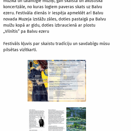
mūzika un talantīgie mūziķi, gan skaistā un akustiskā
koncertzāle, no kuras logiem paveras skats uz Balvu
ezeru. Festivāla dienās ir iespēja apmeklēt arī Balvu
novada Muzeja izstāžu zāles, doties pastaigā pa Balvu
muižu kopā ar gidu, doties izbraucienā ar plostu
„Vilnītis” pa Balvu ezeru
Festivāls kļuvis par skaistu tradīciju un savdabīgu mūsu
pilsētas vizītkarti.