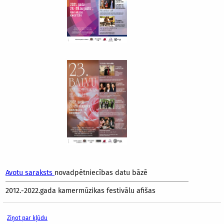
Avotu saraksts
novadpētniecības datu bāzē
2012.-2022.gada kamermūzikas festivālu afišas
Ziņot par kļūdu