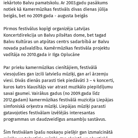
iekārtoto Balvu pamatskolu. Ar 2003.gadu pasākums
notiek kā Kamermūzikas festivāls divas dienas jūlija
beigās, bet no 2009.gada - augusta beigās
Pirmos festivālus kopīgi organizēja Latvijas
Koncertdirekcija un Balvu pilsētas dome, bet tagad
Balvu Kultūras un atpūtas centrs sadarbībā ar Balvu
novada pašvaldību. Kamērmūzikas festivāla projektu
vadītāja no 2010.gada ir Ilga Oplucāne
Par prieku kamermūzikas cienītājiem, festivālā
viesojušies gan izcili latviešu mūziķi, gan arī ārzemju
viesi. Divās dienās parasti tiek piedāvāti 3 – 4 koncerti,
kuros katrs klausītājs var atrast muzikālo piepildījumu
savai gaumei. Vairākus gadus (no 2009.gada līdz
2012.gadam) kamermūzikas festivālā muzicēja Liepājas
simfoniskā orķestra mūziķi. Liepājas mūziķi parasti
gatavojoties festivālam izvēlējās interesantas
programmas un daudzveidīgus ansambļu sastāvus.
Šim festivālam īpašu noskaņu piešķir gan izsmalcinātā