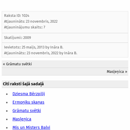
Raksta ID: 1024
Atjaunināts:
23 novembris, 2022
Atjauninājumu skaits:: 7
Skatījumi:: 2009
Ievietots:: 25 maijs, 2013 by
Ināra B.
Atjaunināts::
23 novembris, 2022
by
Ināra B.
«
Grāmatu svētki
Masļeņica
»
Citi raksti šajā sadaļā
Dziesma Bērzpilij
Ermoņiku skaņas
Grāmatu svētki
Masļeņica
Mis un Misters Balvi