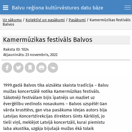
Balvu reģiona kultūrvēstures datu bāze
Uz sākumu
/
Kolektīvi un pasākumi
/
Pasākumi
/
Kamermūzikas festivāls
Balvos
Kamermūzikas festivāls Balvos
Raksta ID: 1024
Atjaunināts: 23 novembris, 2022
1999.gadā Balvos tika aizsākta skaista tradīcija – Balvu
muižas koncertzālē notika Kamermūzikas festivāls.
Sākotnēji festivālam bijis īpatnējs un mazliet uz
ēverģēlību vedinošs nosaukums – Balvos uzspēlē! Gan
vārda krusttēvs, gan visa pasākuma idejas autors bija
Latvijas Koncertdirekcijas direktors Gints Kārkliņš, jo
tieši viņš, meklējot Latvijā koncertzāli, kurai piemistu
laba akustika, uzgāja bijušajā muižas ēkā tolaik