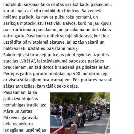
motoklubi sezonas laikā centās sarīkot kādu pasākumu,
kur aicināja arī citu motoklubu biedrus. Balvenieši
nolēma parādīt, ka nav ar pliku roku ņemami, un
sarīkoja motociklistu festivālu Balvos, kurš nu jau kļuvis
par tradicionālu pasākumu jūnija sākumā un tiek rīkots
katru gadu. Pasākums notiek vecajā slidotavā, kur tiek
uzstādīta pārvietojamā skatuve, lai uz tās vakarā un
naktī varētu uzstāties pazīstami mūziķi
Sākotnēji visi braucēji pulcējas pie degvielas uzpildes
stacijas „Virši A”, lai stāvlaukumā sapostos parādes
braucienam, un tad dotos braucienā pa pilsētas ielām.
Pēdējos gados parādē piedalās ap 400 motobraucēju
ar visdažādākajiem braucamajiem. Pēc parādes parasti
sākas atrakcijas, kam tālāk seko dejas.
Pasākumam laika
gaitā izveidojušās
nemainīgas tradīcijas:
Māra un Anitas
Pitkeviču gatavotā
lielā ugunskura
iedegšana, uzņēmējas