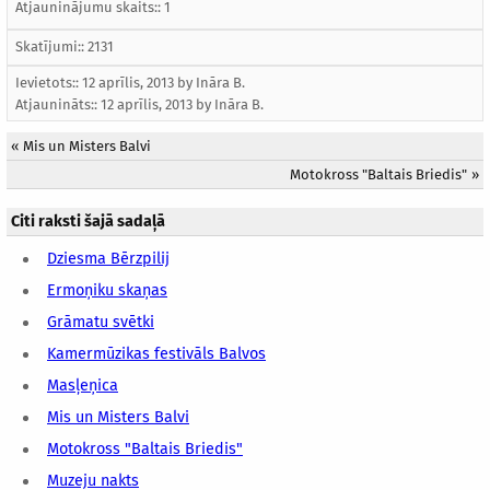
Atjauninājumu skaits:: 1
Skatījumi:: 2131
Ievietots:: 12 aprīlis, 2013 by
Ināra B.
Atjaunināts::
12 aprīlis, 2013
by
Ināra B.
«
Mis un Misters Balvi
Motokross "Baltais Briedis"
»
Citi raksti šajā sadaļā
Dziesma Bērzpilij
Ermoņiku skaņas
Grāmatu svētki
Kamermūzikas festivāls Balvos
Masļeņica
Mis un Misters Balvi
Motokross "Baltais Briedis"
Muzeju nakts