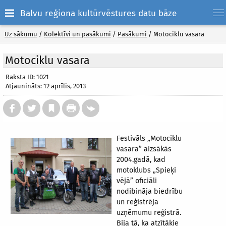
Balvu reģiona kultūrvēstures datu bāze
Uz sākumu
/
Kolektīvi un pasākumi
/
Pasākumi
/
Motociklu vasara
Motociklu vasara
Raksta ID: 1021
Atjaunināts: 12 aprīlis, 2013
Festivāls „Motociklu
vasara” aizsākās
2004.gadā, kad
motoklubs „Spieķi
vējā” oficiāli
nodibināja biedrību
un reģistrēja
uzņēmumu reģistrā.
Bija tā, ka atzītākie