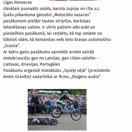
Līgas Penneres
dāvātais pusnakts salūts, karsta zupiņa no rīta u.c.
Īpašu pikantuma gaisotni „Motociklu vasaras”
pasākumam piešķir tautas striptīzs, darbojas
tetovēšanas salons. Ir vērts pašiem atbraukt un
piedalīties pasākumā, lai redzētu, kā top omlete no
tūkstoš olām, kā komandas velk lielo kravas automašīnu
„Scania”.
Ar katru gadu pasākumu apmeklē arvien vairāk
motobraucēju gan no Latvijas, gan citām valstīm –
Lietuvas, Krievijas, Portugāles
Pasākumu organizē motoklubs „Spieķi vējā” (prezidents
Andis Grāvītis) sadarbībā ar firmu „Diogens audio”