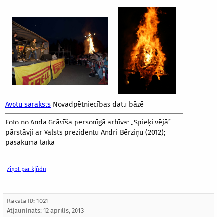
Avotu saraksts
Novadpētniecības datu bāzē
Foto no Anda Grāvīša personīgā arhīva: „Spieķi vējā”
pārstāvji ar Valsts prezidentu Andri Bērziņu (2012);
pasākuma laikā
Ziņot par kļūdu
Raksta ID: 1021
Atjaunināts:
12 aprīlis, 2013