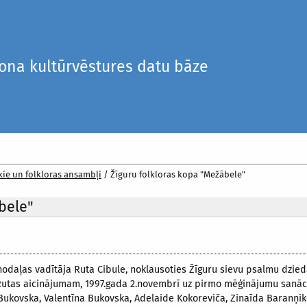
iona kultūrvēstures datu bāze
kie un folkloras ansambļi
/
Žīguru folkloras kopa "Mežābele"
bele"
nodaļas vadītāja Ruta Cibule, noklausoties Žīguru sievu psalmu dzied
Rutas aicinājumam, 1997.gada 2.novembrī uz pirmo mēģinājumu sanāca
ka Bukovska, Valentīna Bukovska, Adelaide Kokoreviča, Zinaīda Baranņ