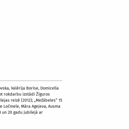
vska, Valērija Borise, Domicella
jot rokdarbu izstādi Žīguros
lejas reizē (2012); „Mežābeles” 15
ele Ločmele, Māra Agejeva, Ausma
) un 20 gadu jubilejā ar