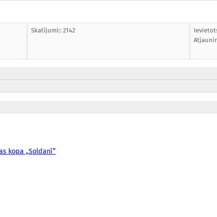
Skatījumi:: 2142
Ievietot
Atjauni
ras kopa „Soldanī”