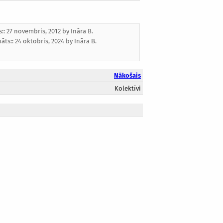
s:: 27 novembris, 2012 by
Ināra B.
nāts::
24 oktobris, 2024
by
Ināra B.
Nākošais
Kolektīvi