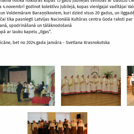
 namā notika folkloras kopas 15 gadu jubilejas svinības ar daudzu ci
a 4.novembrī godinot kolektīvu jubilejā, kopas vienīgajai vadītājai Va
 un Voldemāram Baraņņikoviem, kuri dzied visus 20 gadus, un ilggadēj
čai tika pasniegti Latvijas Nacionālā Kultūras centra Goda raksti par
anā, spodrināšanā un tālāknodošanā
pā ar lauku kapelu „Ilgas”.
aicāne, bet no 2024.gada janvāra - Svetlana Krasnokutska