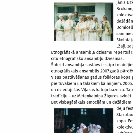
Jānis Uz
Brokāne,
kolektīv
dažādām 
Domicell
saimniec
Skolotāj
„Zaļi, za
Etnogrāfiskā ansambļa dziesmu repertuārs 
citu etnogrāfisko ansambļu dziesmas.
Šobrīd ansambļa sastāvs ir stipri mainīji
etnogrāfiskais ansamblis 2007.gadā pārdēv
Visus pastāvēšanas gadus folkloras kopa
pie tuvākiem un tālākiem kaimiņiem. 2005
un dziedājušās Viļakas katoļu baznīcā. Tā
tradīciju – uz Meteņkalniņa Žīguros svinēt
Bet visbagātākais emocijām un dažādiem k
deju fes
Starptaut
kopa. Fe
kolektīv