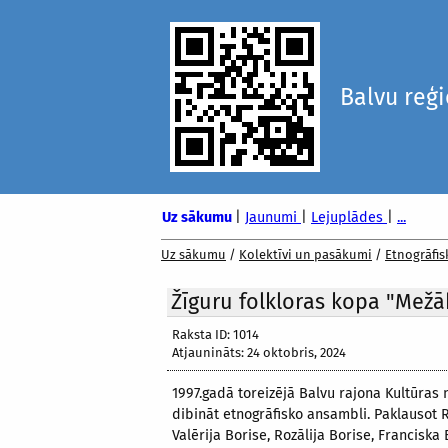
Balvu reģ
Uz sākumu
|
Jaunumi
|
Lejuplādes
|
...
Uz sākumu
/
Kolektīvi un pasākumi
/
Etnogrāfis
Žīguru folkloras kopa "Mežā
Raksta ID: 1014
Atjaunināts: 24 oktobris, 2024
1997.gadā toreizējā Balvu rajona Kultūras 
dibināt etnogrāfisko ansambli. Paklausot 
Valērija Borise, Rozālija Borise, Francis