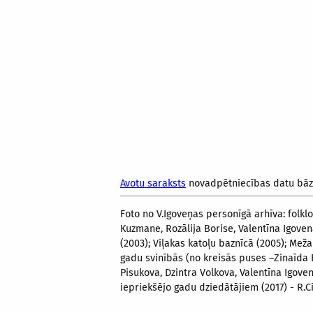
Avotu saraksts
novadpētniecības datu bā
Foto no V.Igoveņas personīgā arhīva: folkl
Kuzmane, Rozālija Borise, Valentīna Igovena
(2003); Viļakas katoļu baznīcā (2005); Meža
gadu svinībās (no kreisās puses –Zinaīda 
Pisukova, Dzintra Volkova, Valentīna Igoven
iepriekšējo gadu dziedātājiem (2017) - R.Ci