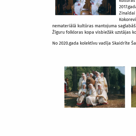
kultūras
2017.gad
Zinaīdai
Kokorevi
nemateriālā kultūras mantojuma saglabāš
Žīguru folkloras kopa visbiežāk uzstājas ko
No 2020.gada kolektīvu vadīja Skaidrīte Š