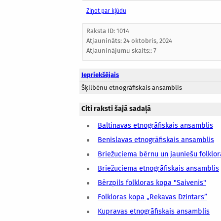
Ziņot par kļūdu
Raksta ID: 1014
Atjaunināts:
24 oktobris, 2024
Atjauninājumu skaits:: 7
Iepriekšējais
Šķilbēnu etnogrāfiskais ansamblis
Citi raksti šajā sadaļā
Baltinavas etnogrāfiskais ansamblis
Benislavas etnogrāfiskais ansamblis
Briežuciema bērnu un jauniešu folklo
Briežuciema etnogrāfiskais ansamblis
Bērzpils folkloras kopa "Saivenis"
Folkloras kopa „Rekavas Dzintars”
Kupravas etnogrāfiskais ansamblis