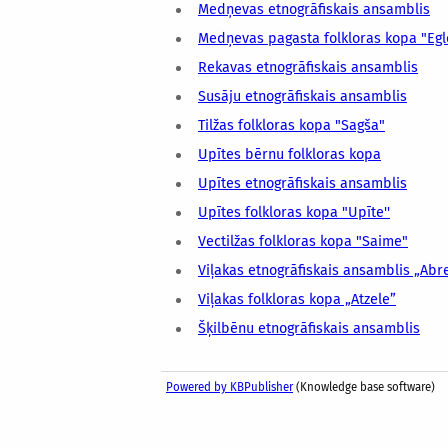
Medņevas etnogrāfiskais ansamblis
Medņevas pagasta folkloras kopa "Egl
Rekavas etnogrāfiskais ansamblis
Susāju etnogrāfiskais ansamblis
Tilžas folkloras kopa "Sagša"
Upītes bērnu folkloras kopa
Upītes etnogrāfiskais ansamblis
Upītes folkloras kopa "Upīte''
Vectilžas folkloras kopa "Saime"
Viļakas etnogrāfiskais ansamblis „Abr
Viļakas folkloras kopa „Atzele”
Šķilbēnu etnogrāfiskais ansamblis
Powered by KBPublisher
(Knowledge base software)