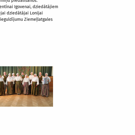
emiņu piedalīšanos.
lentīnai Igovenai, dziedātājiem
ai dziedātājai Lonijai
 ieguldījumu Ziemeļlatgales