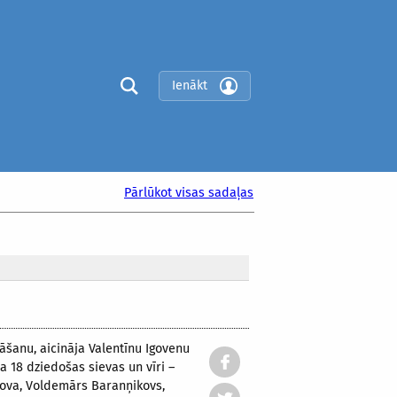
Ienākt
Pārlūkot visas sadaļas
āšanu, aicināja Valentīnu Igovenu
 18 dziedošas sievas un vīri –
ikova, Voldemārs Baranņikovs,