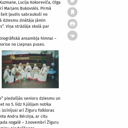
 Kuzmane, Lucija Kokoreviča, Olga
arī Marjans Bukovskis. Pirmā
 šeit ļaudis sabraukuši no
ā dziesmu zinātāja jāmin
s”. Viņa strādāja skolā par
 etnogrāfiskā ansambļa himnai –
a Borise no Liepnas puses.
” piedalījās senioru dziesmu un
t no 5. līdz 9.jūlijam notika
 izcīnījusi arī Žīguru folkloras
nta Andra Bērziņa, ar citu
ada nogalē – 3.novembrī Žīguru