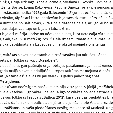
klinģis, Lidija Uzklinģe, Annele ločmele, Svetlana Bukovska, Domicella
 Zenta Borise, Lonija Kokoreviča, Paulīne Dupuža, vēlāk pievienojās 
a uzstāšanās notika 1998.gada 5.decembrī. Žīguru specifika bija tā, ka
vietām, tāpēc arī katrai no sievām bija savs dziesmu pūrs. Kā lielāk
a Kuzmane no Baltinavas, kura zināja dažādas balsis, arī „tolku bolsu
ības daļas vadītāju un bija arī laba aktrise.
a bija arī Valērija Borise no Rēzeknes puses, kura uzrakstīja vārdus
ļi, skaļi, skaļi Visi meži Žīguros…” Liela dziesmu zinātāja bija Rozālij
tika papildināts arī klausoties un
ierakstot magnetafona lentās
es, vairākas sievas no ansambļa pirmā sastāva jau mirušas. Tāpat
ēts par folkloras kopu „Mežābele”.
 piedalījusies gan pašmāju organizētajos pasākumos, gan pasākumos
.gada maijā sievas piedalījušās Eiropas Kultūras mantojuma dienās
pat „Mežābeles” sievas nu jau vairākus gadus palīdz saglabāt
 Meteņdienu.
olektīvam nozīmīgiem pasākumiem bija 2012.gads. 9.jūnijā „Mežābele
tivālā Rēzeknē. Līgo vakaru pavadīja
līgojot Viļakas novada estrādē. Be
iskais folkloras festivāls „Baltica 2012”, kurā tiesības piedalīties bija
stivāls dalībniekiem palicis atmiņā ar pieņemšanu pie Valsts prezide
u uzstāšanos un pašu piedalīšanos noslēguma koncertā Madonā. Un g