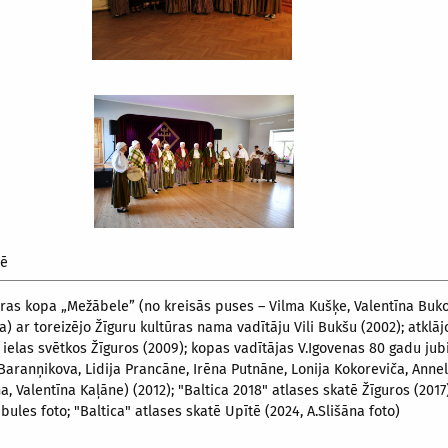
zē
oras kopa „Mežābele” (no kreisās puses – Vilma Kušķe, Valentīna Buko
) ar toreizējo Žīguru kultūras nama vadītāju Vili Bukšu (2002); atklā
 ielas svētkos Žīguros (2009); kopas vadītājas V.Igovenas 80 gadu jubi
Baranņikova, Lidija Prancāne, Irēna Putnāne, Lonija Kokoreviča, Ann
a, Valentīna Kaļāne) (2012); "Baltica 2018" atlases skatē Žīguros (2017
bules foto; "Baltica" atlases skatē Upītē (2024, A.Slišāna foto)