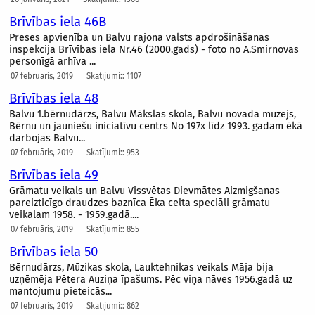
Brīvības iela 46B
Preses apvienība un Balvu rajona valsts apdrošināšanas
inspekcija Brīvības iela Nr.46 (2000.gads) - foto no A.Smirnovas
personīgā arhīva ...
07 februāris, 2019
Skatījumi:: 1107
Brīvības iela 48
Balvu 1.bērnudārzs, Balvu Mākslas skola, Balvu novada muzejs,
Bērnu un jauniešu iniciatīvu centrs No 197x līdz 1993. gadam ēkā
darbojas Balvu...
07 februāris, 2019
Skatījumi:: 953
Brīvības iela 49
Grāmatu veikals un Balvu Vissvētas Dievmātes Aizmigšanas
pareizticīgo draudzes baznīca Ēka celta speciāli grāmatu
veikalam 1958. - 1959.gadā....
07 februāris, 2019
Skatījumi:: 855
Brīvības iela 50
Bērnudārzs, Mūzikas skola, Lauktehnikas veikals Māja bija
uzņēmēja Pētera Auziņa īpašums. Pēc viņa nāves 1956.gadā uz
mantojumu pieteicās...
07 februāris, 2019
Skatījumi:: 862