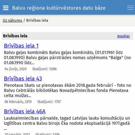
Balvu reģiona kultūrvēstures datu bāze
Uz sākumu
/
Brīvības iela
Brīvības iela
Iespējas
Brīvības iela 1
Balvu gaļas kombināts Balvu gaļas kombināts, (01.01.1961 līdz
01.08.1990) Balvu gaļas pārstrādes nomas uzņēmums "Balga" (no
01.08.1990 līdz...
04 jūnijs, 2020
Skatījumi:: 5086
Brīvības iela 43
Pienotava Skats uz pienotavas ēkām 2018.gada februārī - foto no
Balvu Cebtrālās bibliotēkas Novadpētniecības fonda Pienotava
celta muižas...
06 februāris, 2019
Skatījumi:: 1707
Brīvības iela 46A
Lauksaimniecības pārvalde, tagad Latvijas lauku konsultāciju un
izglītības centra Balvu birojs Ēka nodota ekspluatācijā 1977.gadā
...
20 janvāris, 2021
Skatījumi:: 1306