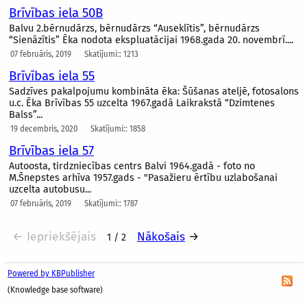
Brīvības iela 50B
Balvu 2.bērnudārzs, bērnudārzs “Auseklītis”, bērnudārzs
“Sienāzītis” Ēka nodota ekspluatācijai 1968.gada 20. novembrī....
07 februāris, 2019
Skatījumi:: 1213
Brīvības iela 55
Sadzīves pakalpojumu kombināta ēka: Šūšanas ateljē, fotosalons
u.c. Ēka Brīvības 55 uzcelta 1967.gadā Laikrakstā “Dzimtenes
Balss”...
19 decembris, 2020
Skatījumi:: 1858
Brīvības iela 57
Autoosta, tirdzniecības centrs Balvi 1964.gadā - foto no
M.Šnepstes arhīva 1957.gads - "Pasažieru ērtību uzlabošanai
uzcelta autobusu...
07 februāris, 2019
Skatījumi:: 1787
← Iepriekšējais
Nākošais
→
1 / 2
Powered by KBPublisher
(Knowledge base software)