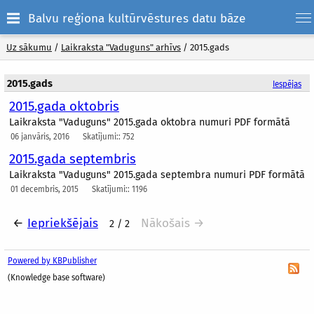
Balvu reģiona kultūrvēstures datu bāze
Uz sākumu
/
Laikraksta "Vaduguns" arhīvs
/
2015.gads
2015.gads
Iespējas
2015.gada oktobris
Laikraksta "Vaduguns" 2015.gada oktobra numuri PDF formātā
06 janvāris, 2016
Skatījumi:: 752
2015.gada septembris
Laikraksta "Vaduguns" 2015.gada septembra numuri PDF formātā
01 decembris, 2015
Skatījumi:: 1196
←
Iepriekšējais
Nākošais →
2 / 2
Powered by KBPublisher
(Knowledge base software)