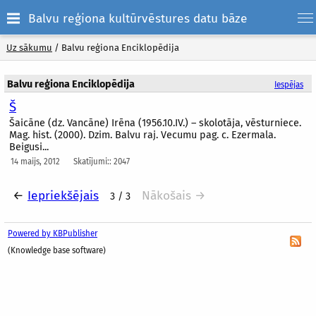
Balvu reģiona kultūrvēstures datu bāze
Uz sākumu
/
Balvu reģiona Enciklopēdija
Balvu reģiona Enciklopēdija
Iespējas
Š
Šaicāne (dz. Vancāne) Irēna (1956.10.IV.) – skolotāja, vēsturniece.
Mag. hist. (2000). Dzim. Balvu raj. Vecumu pag. c. Ezermala.
Beigusi...
14 maijs, 2012
Skatījumi:: 2047
←
Iepriekšējais
Nākošais →
3 / 3
Powered by KBPublisher
(Knowledge base software)