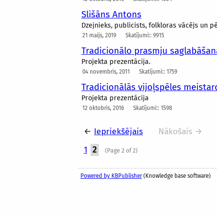
Slišāns Antons
Dzejnieks, publicists, folkloras vācējs un 
21 maijs, 2019
Skatījumi:: 9915
Tradicionālo prasmju saglabāša
Projekta prezentācija.
04 novembris, 2011
Skatījumi:: 1759
Tradicionālās vijoļspēles meistar
Projekta prezentācija
12 oktobris, 2016
Skatījumi:: 1598
←
Iepriekšējais
Nākošais →
1
2
(Page 2 of 2)
Powered by KBPublisher
(Knowledge base software)