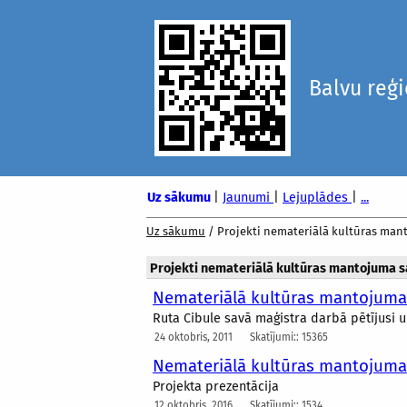
Balvu reģ
Uz sākumu
|
Jaunumi
|
Lejuplādes
|
...
Uz sākumu
/
Projekti nemateriālā kultūras man
Projekti nemateriālā kultūras mantojuma 
Nemateriālā kultūras mantojuma
Ruta Cibule savā maģistra darbā pētījusi un
24 oktobris, 2011
Skatījumi:: 15365
Nemateriālā kultūras mantojuma 
Projekta prezentācija
12 oktobris, 2016
Skatījumi:: 1534