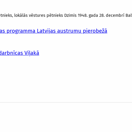
pētnieks, lokālās vēstures pētnieks Dzimis 1948. gada 28. decembrī Bal
nas programma Latvijas austrumu pierobežā
darbnīcas Viļakā