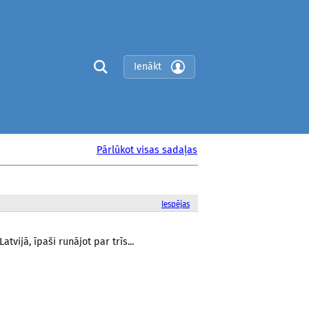
Ienākt
Pārlūkot visas sadaļas
Iespējas
vijā, īpaši runājot par trīs...