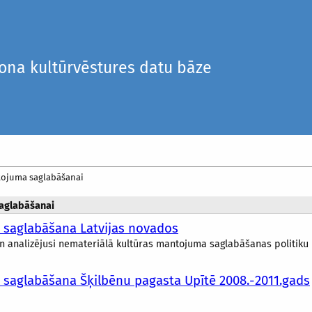
iona kultūrvēstures datu bāze
tojuma saglabāšanai
saglabāšanai
 saglabāšana Latvijas novados
 analizējusi nemateriālā kultūras mantojuma saglabāšanas politiku Lat
saglabāšana Šķilbēnu pagasta Upītē 2008.-2011.gads