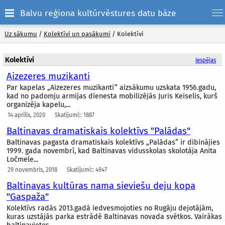
Balvu reģiona kultūrvēstures datu bāze
Uz sākumu
/
Kolektīvi un pasākumi
/
Kolektīvi
Kolektīvi
Iespējas
Aizezeres muzikanti
Par kapelas „Aizezeres muzikanti” aizsākumu uzskata 1956.gadu,
kad no padomju armijas dienesta mobilizējās Juris Keiselis, kurš
organizēja kapelu,...
14 aprīlis, 2020
Skatījumi:: 1887
Baltinavas dramatiskais kolektīvs "Palādas"
Baltinavas pagasta dramatiskais kolektīvs „Palādas” ir dibinājies
1999. gada novembrī, kad Baltinavas vidusskolas skolotāja Anita
Ločmele...
29 novembris, 2018
Skatījumi:: 4947
Baltinavas kultūras nama sieviešu deju kopa
"Gaspaža"
Kolektīvs radās 2013.gadā iedvesmojoties no Rugāju dejotājām,
kuras uzstājās parka estrādē Baltinavas novada svētkos. Vairākas