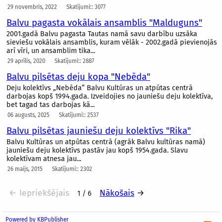
29 novembris, 2022
Skatījumi:: 3077
Balvu pagasta vokālais ansamblis "Malduguns"
2001.gadā Balvu pagasta Tautas namā savu darbību uzsāka
sieviešu vokālais ansamblis, kuram vēlāk - 2002.gadā pievienojās
arī vīri, un ansamblim tika...
29 aprīlis, 2020
Skatījumi:: 2887
Balvu pilsētas deju kopa "Nebēda"
Deju kolektīvs „Nebēda” Balvu Kultūras un atpūtas centrā
darbojas kopš 1994.gada. Izveidojies no jauniešu deju kolektīva,
bet tagad tas darbojas kā...
06 augusts, 2025
Skatījumi:: 2537
Balvu pilsētas jauniešu deju kolektīvs "Rika"
Balvu Kultūras un atpūtas centrā (agrāk Balvu kultūras namā)
jauniešu deju kolektīvs pastāv jau kopš 1954.gada. Slavu
kolektīvam atnesa jau...
26 maijs, 2015
Skatījumi:: 2302
← Iepriekšējais
Nākošais
→
1 / 6
Powered by KBPublisher