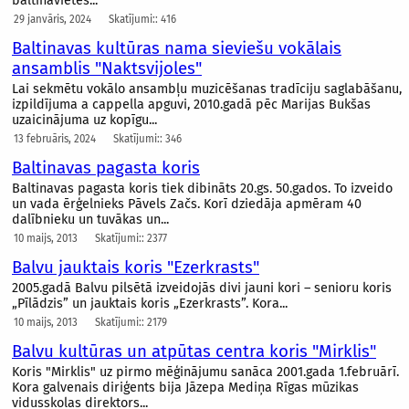
baltinavietes...
29 janvāris, 2024
Skatījumi:: 416
Baltinavas kultūras nama sieviešu vokālais
ansamblis "Naktsvijoles"
Lai sekmētu vokālo ansambļu muzicēšanas tradīciju saglabāšanu,
izpildījuma a cappella apguvi, 2010.gadā pēc Marijas Bukšas
uzaicinājuma uz kopīgu...
13 februāris, 2024
Skatījumi:: 346
Baltinavas pagasta koris
Baltinavas pagasta koris tiek dibināts 20.gs. 50.gados. To izveido
un vada ērģelnieks Pāvels Začs. Korī dziedāja apmēram 40
dalībnieku un tuvākas un...
10 maijs, 2013
Skatījumi:: 2377
Balvu jauktais koris "Ezerkrasts"
2005.gadā Balvu pilsētā izveidojās divi jauni kori – senioru koris
„Pīlādzis” un jauktais koris „Ezerkrasts”. Kora...
10 maijs, 2013
Skatījumi:: 2179
Balvu kultūras un atpūtas centra koris "Mirklis"
Koris "Mirklis" uz pirmo mēģinājumu sanāca 2001.gada 1.februārī.
Kora galvenais diriģents bija Jāzepa Mediņa Rīgas mūzikas
vidusskolas direktors...